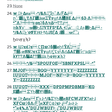
None
w Կ͕Ͱ͖Δͷʁ -*/&Λ։͍ͨ࣌ʹɺը૾ΛදࣔͰ͖Δɻ
ը૾ʹ͸ɺྖҬΛׂΓ౰ͯͯɺผͷΞΫγϣϯΛ৐ͤΒΕ Δɻ 63-Λ։͘-
*''Λ։͘ϝοηʔδΛૹΔͳͲɻ
શһҰ੪ʹઃఆ΋Ͱ͖Δ͠ɺVTFS*EΛࢦఆͯ͠ݸผʹઃఆ͢ Δ͜ͱ΋Ͱ͖Δɻ -
*/&Λ։͍ͨͱ͖ʹσϑΥϧτͰग़͍ͯΔ͔ɺӅΕ͍ͯΔ ͔ɺ΋ઃఆ࣍ୈɻ
Ϧονϝχϡʔ
w Ϣʔεέʔε ϚΠϖʔδ΁ͷϦϯΫΛࡌ͓ͤͯ͘ ༑ͩͪ
ʹͳͬͨ௚ޙͷϑΝʔετΞΫγϣϯΛ͓ ͍͓ͯ͘ʢจࣈΛଧͨͤΔΑΓ΋؆୯ʹʂʣ
λϒͳͲΛ࣮૷͢ΔͳͲ΋ɺɺʂ Ϧονϝχϡʔ
-*/&'SPOUFOE'SBNFXPSL -*''
MJOFBQQYYYYYYYZZZZZZZZ
IUUQTMJOFNF3BQQYYYYYY
YZZZZZZZZ
IUUQTXXXDPDPMPDBMBKQ
͜Ε͸ͨͩͷ ΞϓϦ಺ϒϥ΢βɻ
w Կ͕Ͱ͖Δͷʁ ͬ͘͟Γݴ͏ͱɺ-*/&ΞϓϦ಺ͷ8FCWJFXͳͷͰɺ
XFCϖʔδΛදࣔͰ͖·͢ɻͨͩͷXFC͕ϕʔεͰ͢ɻ ͨͩɺதͰɺ-
*''ͷ4%,Λ"DUJWBUFͰ͖·͢ɻ"DUJWBUF