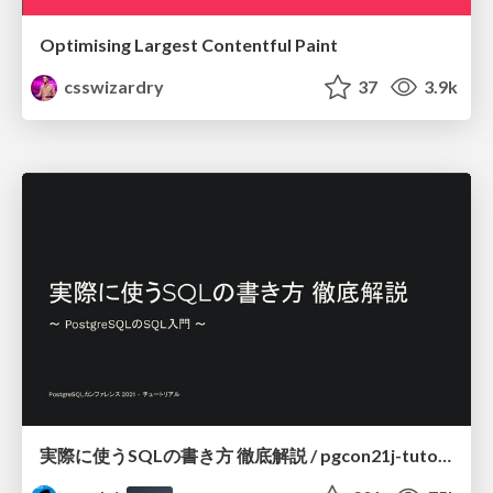
Optimising Largest Contentful Paint
csswizardry
37
3.9k
実際に使うSQLの書き方 徹底解説 / pgcon21j-tutorial