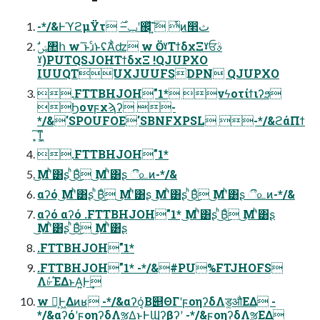
-*/&ͰϓϩμΫτ ݕ౼࣌ʹ஌ͬͯͯ΄͍͠ ͭͷ෢ث
ˠ)PUTQSJOHΤϯδχΞ !QJUPXO
IUUQTUXJUUFSDPN QJUPXO
.FTTBHJOH"1* νϟοτίϯιʔϧ
Ϧονϝχϡʔ -
*/&'SPOUFOE'SBNFXPSL -*/&ϩάΠϯ
͓͠ͳ͕͖
.FTTBHJOH"1*
͜Μʹͪ͸ʂ ͪ͜Βͦ͜ ͜Μʹͪ͸ʂ ී௨ͷ-*/&
αʔό ͜Μʹͪ͸ʂ ͪ͜Βͦ͜ ͜Μʹͪ͸ʂ ͜Μʹͪ͸ʂ ͪ͜Βͦ͜ ͜Μʹͪ͸ʂ ී௨ͷ-*/&
αʔό αʔό .FTTBHJOH"1* ͜Μʹͪ͸ʂ ͪ͜Βͦ͜ ͜Μʹͪ͸ʂ
͜Μʹͪ͸ʂ ͪ͜Βͦ͜ ͜Μʹͪ͸ʂ
.FTTBHJOH"1*
.FTTBHJOH"1* -*/&#PU%FTJHOFS
Λ৮ͬͯΈΔͱΑ͍Ͱ͢
w Կ͕Ͱ͖Δͷʁ -*/&αʔό͔Β୅ΘΓʹϝοηʔδΛड͚औΕΔ -
*/&αʔόʹϝοηʔδΛૹΔ͜ͱͰϢʔβʔʹ -*/&ϝοηʔδΛૹΕΔ