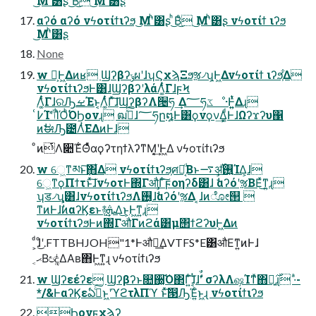
͜Μʹͪ͸ʂ ͪ͜Βͦ͜ ͜Μʹͪ͸ʂ
αʔό αʔό νϟοτίϯιʔϧ ͜Μʹͪ͸ʂ ͪ͜Βͦ͜ ͜Μʹͪ͸ʂ νϟοτίϯ ιʔϧ
͜Μʹͪ͸ʂ
None
w Կ͕Ͱ͖Δͷʁ ϢʔβʔݸผʹɺʮϚχϡΞϧૹ৴ʯ͕Ͱ͖Δνϟοτίϯ ιʔϧ͕͋Δ
νϟοτίϯιʔϧͰ͸ɺϢʔβʔʹλάΛ͚ͭͨΓɺϝϞ
Λ͚ͭͨΓɺରԠࡁΈͱ͔Λ͚ͭͨΓͯ͠ɺϢʔβʔΛ੔ཧ ͢Δ؅ཧػೳ·Ͱ͍͍ͭͯΔɻ
߇͑ΊʹݴͬͯΊͪΌͪ͘ΌϦονɻ ฒߦͯ͠ɺ؅ཧը໘Ͱ͸ϙνϙν͢Δ͚ͩͰɺΩʔϫʔυ΁
ͷࣗಈԠ౴Λͭ͘ΕΔͷͰɺ
ͦͷͭΛ૊Έ͋ΘͤͯαϙʔτηϯλʔͳΜ͔͙͢ʹͰ͖Δ νϟοτίϯιʔϧ
w େ͖ͳམͱ݀͠΋͋Δ νϟοτίϯιʔϧ͕ศར͔ͩΒͱ࠷ॳ࢖͍࢝ΊΔ͕ɺ
େ͖ͳϙΠϯτͱͯ͠ɺνϟοτͰ΍ΓऔΓͨ͠ϝοηʔδ͸ɺ ࣗࣾαʔόʹૹΒΕͯ͜ͳ͍ɻ
ʮड৴ʯ͸ɺνϟοτίϯιʔϧΛ࢖͏͔ɺࣗࣾαʔόʹૹΔ ͔ɺͷೋ୒ 
ͳͷͰɺࣗࣾͷαʔϏεͱ࿈ܞ͢Δ͜ͱ͕Ͱ͖ͳ͍ɻ
νϟοτίϯιʔϧͰͷ΍ΓऔΓͷϩά͸μ΢ϯϩʔυͰ͖Δͷ
͕ͩɺͦ͜ʹ.FTTBHJOH"1*Ͱऔಘ͢ΔVTFS*E͸औΕͳ͍ͷͰɺ
ޙ͔Βඥ͚ͭΔΑʙ΋Ͱ͖ͳ͍ɻ νϟοτίϯιʔϧ
w Ϣʔεέʔε Ϣʔβʔͱ௚઀͓͠Ό΂Γ͍ͨ͠ɺ͔ͭɺࣗࣾʹ σʔλΛஷΊͳͯ͘΋ྑ͍࣌ɻ ·ͣ-
*/&ͰαʔϏεఏڙͨ͠ͱ͖ʹϓϩτλΠϓ ͱͯ͠൓ԠΈ͍ͨͱ͖ɻ νϟοτίϯιʔϧ
Ϧονϝχϡʔ