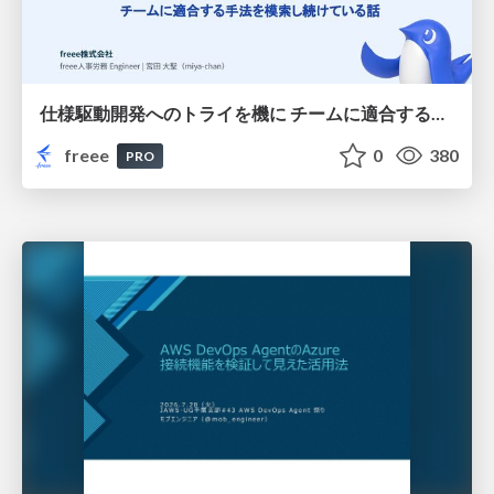
仕様駆動開発へのトライを機に チームに適合する手法を模索し続けている話
freee
0
380
PRO