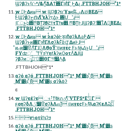
Ϣʔβʔͱࣗવʹ-*/&Λ͍ͯ͠ΔΑ͏ͳ΍ΓऔΓ ͕Ͱ͖Δɻ .FTTBHJOH"1*
w Կ͕Ͱ͖Δͷʁ w ϢʔβʔຖʹҰҙͷࣝผࢠΛಘΒΕΔ
ࣗࣾͰϢʔβʔج൫Λ࣋ͨͣʹελʔτ͢Δ͜ͱ ΋Մೳɻ
ೝূͱ͍͏֓೦΋ཁΒͳ͍͠ɺϑϩϯτΤϯυ΋ ཁΒͳ͍ͰɺϢʔβʔʹ৘ใΛಧ͚ΒΕΔɻ
.FTTBHJOH"1*
w Կ͕Ͱ͖Δͷʁ w ࣗࣾͷαʔόͰड͚औͬͨσʔλΛอ࣋Ͱ͖Δ
Ϣʔβʔͱͷ΍ΓऔΓΛσʔλͱͯ͠อଘ͓͚ͯ͠ ΔͷͰɺ
ͦͷޙͷ෼ੳΛͨ͠ΓɺԿ͔ΛϑοΫʹଞͷγες Ϝͱ࿈ܞ͢Δ͜ͱ͕Մೳɻ
FYʣߴੑೳͳϔϧϓηϯλʔͷϘοτΛͭ͘ΔɺϢ
ʔβʔͷൃݴʹج͍ͮͯ୅ΘΓʹ༧໿Λ͢Δ
.FTTBHJOH"1*
αʔό αʔό .FTTBHJOH"1* ͜Μʹͪ͸ʂ ͪ͜Βͦ͜ ͜Μʹͪ͸ʂ
͜Μʹͪ͸ʂ ͪ͜Βͦ͜ ͜Μʹͪ͸ʂ σʔλϕʔ
ε
w Ϣʔεέʔε ෳࡶͳࣗಈฦ৴Λ͍ͨ͠ VTFS*Eʹج͍ͮͯͨΓ 
ϝοηʔδΛݩʹ෼ੳσʔλΛஷΊ͍ͨ ଞͷγεςϜͱ࿈ܞͨ͠αʔϏεΛఏڙ͍ͨ͠
.FTTBHJOH"1*
νϟοτίϯιʔϧ
αʔό αʔό .FTTBHJOH"1* ͜Μʹͪ͸ʂ ͪ͜Βͦ͜ ͜Μʹͪ͸ʂ