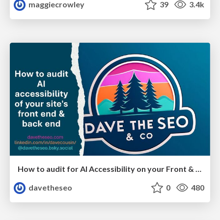
maggiecrowley
39
3.4k
How to audit for AI Accessibility on your Front & Back End
davetheseo
0
480