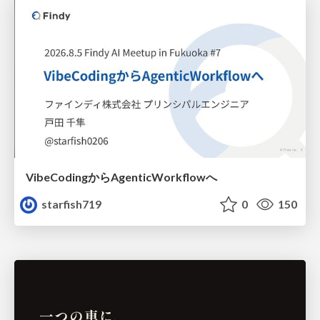
VibeCodingからAgenticWorkflowへ
starfish719
0
150