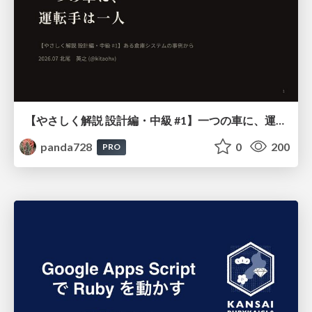
【やさしく解説 設計編・中級 #1】一つの車に、運転手は一人 ～ある倉庫システムの事例から～
panda728
0
200
PRO