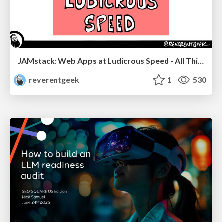
JAMstack: Web Apps at Ludicrous Speed - All Things Open 2022
reverentgeek
1
530