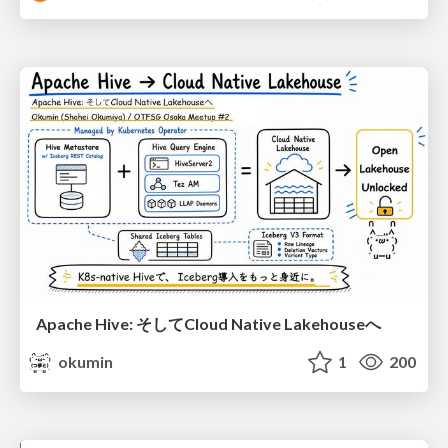
Apache Hive: そしてCloud Native Lakehouseへ
okumin
1
200