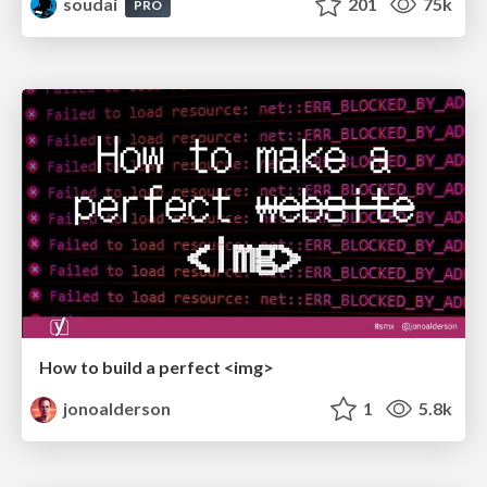
soudai
201
75k
PRO
How to build a perfect <img>
jonoalderson
1
5.8k