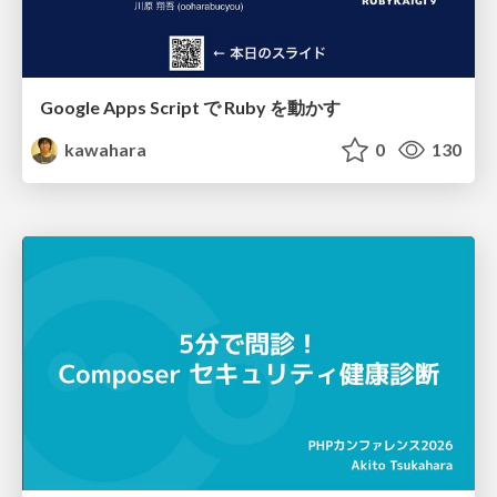
Google Apps Script で Ruby を動かす
kawahara
0
130