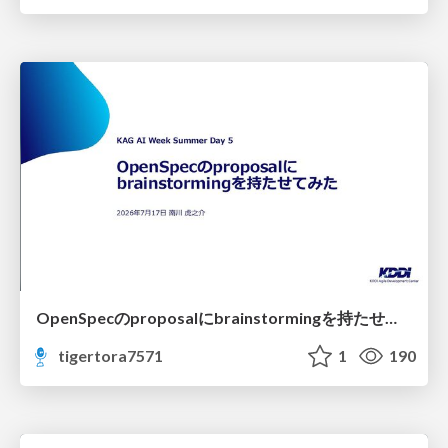
OpenSpecのproposalにbrainstormingを持たせてみた
tigertora7571
1
190