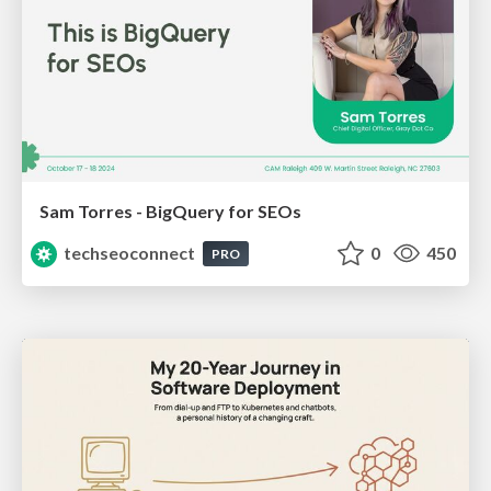
Sam Torres - BigQuery for SEOs
techseoconnect
0
450
PRO