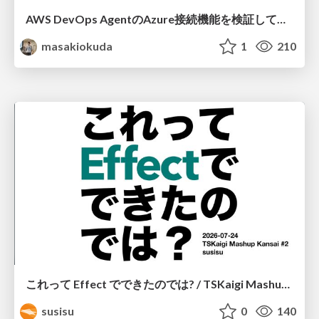
AWS DevOps AgentのAzure接続機能を検証して見えた活用法／Use Cases Verified for the AWS DevOps Agent's Azure Connectivity Feature
masakiokuda
1
210
これって Effect でできたのでは? / TSKaigi Mashup Kansai #2
susisu
0
140