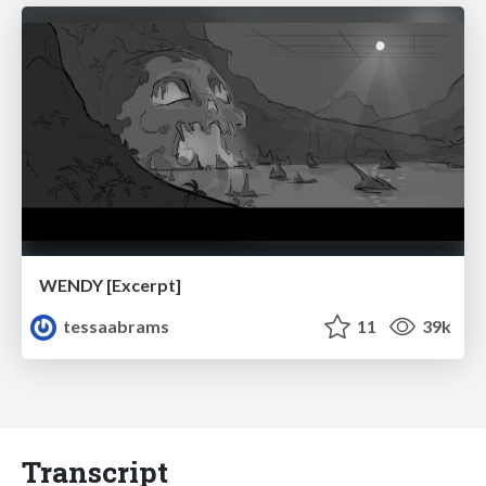
WENDY [Excerpt]
tessaabrams
11
39k
Transcript