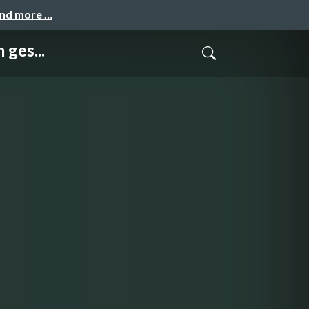
and more …
ges...