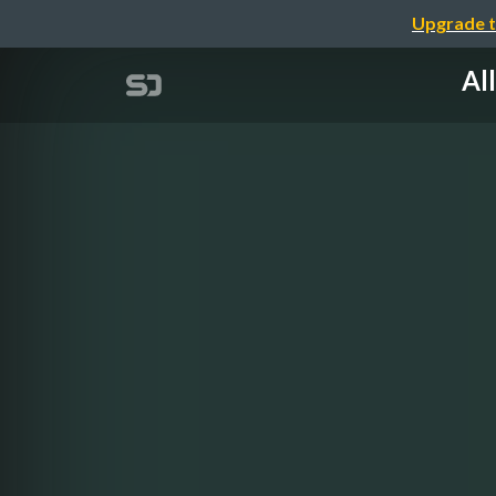
Upgrade t
Al