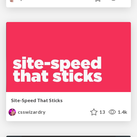
Site-Speed That Sticks
csswizardry
13
1.4k