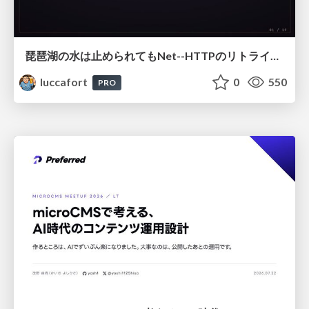
琵琶湖の水は止められてもNet--HTTPのリトライは止められない / You might be able to stop the water flow of Lake Biwa but you can't stop Net::HTTP retries
luccafort
0
550
PRO