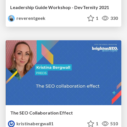
Leadership Guide Workshop - DevTernity 2021
reverentgeek
1
330
The SEO Collaboration Effect
kristinabergwall1
1
510