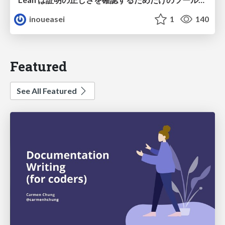
inoueasei
1
140
Featured
See All Featured