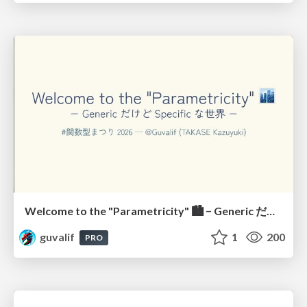
Welcome to the "Parametricity" 🏙️ − Generic だけど Specific な世界 −
guvalif
1
200
PRO