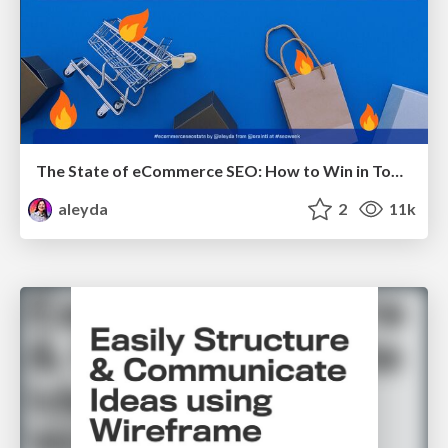
The State of eCommerce SEO: How to Win in Today's Products SERPs - #SEOweek
aleyda
2
11k