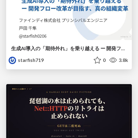
生成AI導入の「期待外れ」を乗り越える ー 開発フロー改革が目指す、真の組織変革
starfish719
0
3.8k