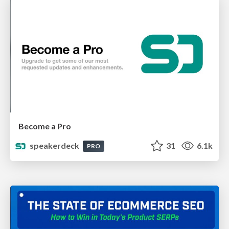
Become a Pro
speakerdeck
31
6.1k
PRO