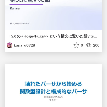
TSX の <Hoge<Fuga>> という構文に驚いた話 / tsx-type-argument-syntax
kanaru0928
0
200