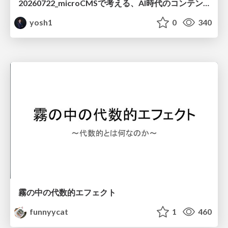
20260722_microCMSで考える、AI時代のコンテンツ運用設計
yosh1
0
340
霧の中の代数的エフェクト
funnyycat
1
460