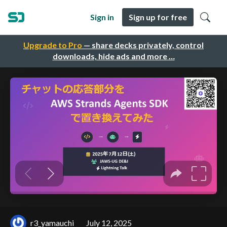
Sign in
Sign up for free
Upgrade to Pro
— share decks privately, control
downloads, hide ads and more …
r3_yamauchi
July 12, 2025