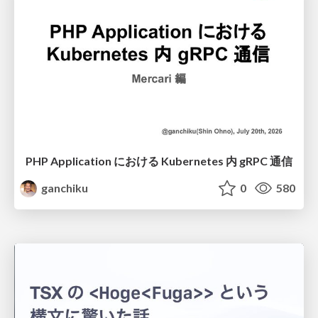
PHP Application における Kubernetes 内 gRPC 通信
ganchiku
0
580