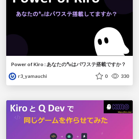
Power of Kiro : あなたの㌔はパワステ搭載ですか？
r3_yamauchi
0
330