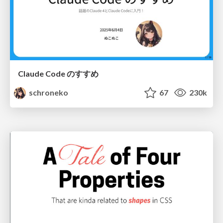
Claude Code のすすめ
schroneko
67
230k