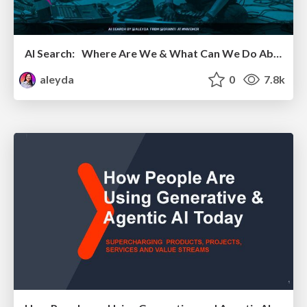
AI Search: Where Are We & What Can We Do About It?
aleyda
0
7.8k