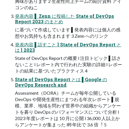
興味があります 2 ⽣産性向上チームの紹介資料 アイ
コンのねこ
発表内容 ▌ Zenn に投稿した State of DevOps
Report 2023 のまとめ
に基づいて作成しています ▌発表内容には個⼈の感
想やお気持ちも含まれます 3 Zenn へのリンク
発表内容 ▌話すこと l State of DevOps Report と
は l 2023
State of DevOps Report の概要 l 注⽬トピック ▌話さ
ないこと l レポート内で⾏われた実験の詳細 l レポー
トの結果に基づいたプラクティス 4
State of DevOps Report とは ▌Google の
DevOps Research and
Assessment（DORA）チームが毎年公開している
DevOps や開発⽣産性にまつわる年次レポート ▌規
模、業界、地域を問わず世界中の組織からアンケー
トを募り DevOps のパフォーマンスに ついて分析 l
2023 年度レポートは 10 ⽉に公開 l 36,000 ⼈以上か
らアンケートが集まった l昨年⽐で 3.6 倍︕ 5