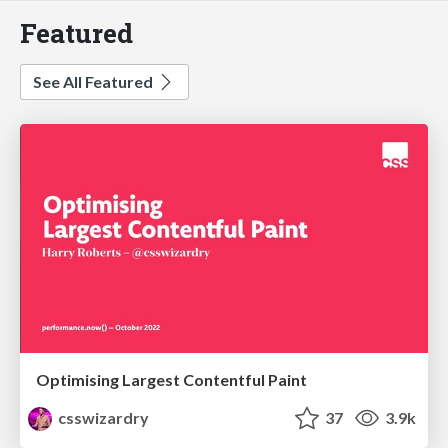
Featured
See All Featured
Optimising Largest Contentful Paint
csswizardry
37
3.9k