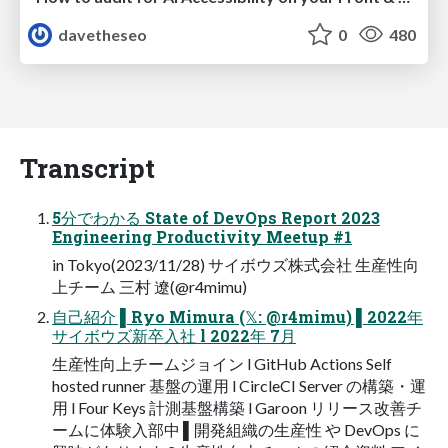
davetheseo
0
480
Transcript
5分でわかる State of DevOps Report 2023
Engineering Productivity Meetup #1
in Tokyo(2023/11/28) サイボウズ株式会社 ⽣産性向
上チーム 三村 遼(@r4mimu)
⾃⼰紹介 ▌Ryo Mimura (𝕏: @r4mimu) ▌2022年
サイボウズ新卒⼊社 l 2022年 7⽉
⽣産性向上チームジョイン l GitHub Actions Self
hosted runner 基盤の運⽤ l CircleCI Server の構築・運
⽤ l Four Keys 計測基盤構築 l Garoon リリース改善チ
ームに体験⼊部中 ▌開発組織の⽣産性 や DevOps に