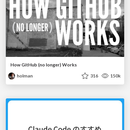
How GitHub (no longer) Works
holman
316
150k