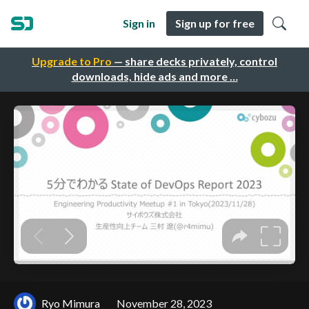
Sign in
Sign up for free
Upgrade to Pro
— share decks privately, control
downloads, hide ads and more …
Ryo Mimura
November 28, 2023