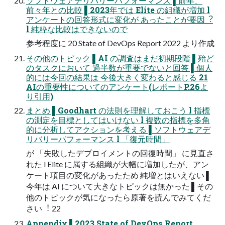
ソフトウェアデリバリーパフォーマンス ▌前年、
前々年との⽐較 ▌2023年では Elite の組織が増加 l
アンケートの回答形式に変化が あったことが要因︖
l 純粋な⽐較はできないので
参考程度に 20 State of DevOps Report 2022 より作成
その他のトピック ▌AI の調査はまだ初期段階 ▌殆ど
のタスクにおいて 過半数が重要でないと回答 ▌個⼈
的には今回の結果は 今後⼤きく変わると感じる 21
AIの重要性についてのアンケート(レポートP.26よ
り引⽤)
まとめ ▌Goodhart の法則を理解しておこう l 指標
の測定を⽬標としてはいけない l 複数の指標を多⾓
的に分析してアクションを考える ▌ソフトウェアデ
リバリーパフォーマンス l 「復元時間」
が 「失敗したデプロイメントの回復時間」 に⾒直さ
れた l Elite に属する組織が⼤幅に増加したが、アン
ケート項⽬の変化があったため 純増とはいえない ▌
今年は AI について⼤きなトピックは無かった ▌その
他のトピックが気になったら原著を読んでみてくだ
さい︕ 22
Appendix ▌2023 State of DevOps Report