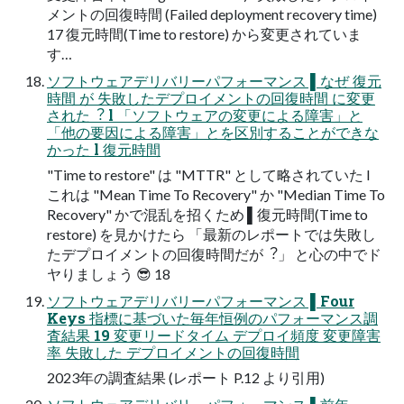
メントの回復時間 (Failed deployment recovery time)
17 復元時間(Time to restore) から変更されていま
す…
ソフトウェアデリバリーパフォーマンス ▌なぜ 復元
時間 が 失敗したデプロイメントの回復時間 に変更
された︖ l 「ソフトウェアの変更による障害」と
「他の要因による障害」とを区別することができな
かった l 復元時間
"Time to restore" は "MTTR" として略されていた l
これは "Mean Time To Recovery" か "Median Time To
Recovery" かで混乱を招くため ▌復元時間(Time to
restore) を⾒かけたら 「最新のレポートでは失敗し
たデプロイメントの回復時間だが︖」 と⼼の中でド
ヤりましょう 😎 18
ソフトウェアデリバリーパフォーマンス ▌Four
Keys 指標に基づいた毎年恒例のパフォーマンス調
査結果 19 変更リードタイム デプロイ頻度 変更障害
率 失敗した デプロイメントの回復時間
2023年の調査結果 (レポート P.12 より引⽤)