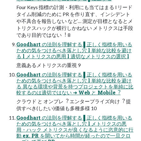
Four Keys 指標の計測・利⽤にも当てはまる l リード
タイム削減のために PR を作り直す、インシデント
や不具合を報告しない など… 測定が⽬標となるとメ
トリクスハックが横⾏しかねない メトリクスは⼿段
であり⽬的ではない︕ 8
Goodhart の法則を理解する ▌正しく指標を⽤いる
ための気をつけるべき落とし⽳ l 単純な⽐較を避け
る l メトリクスの悪⽤ l 適切なメトリクスの選択 l
意義あるメトリクスの重視 9
Goodhart の法則を理解する ▌正しく指標を⽤いる
ための気をつけるべき落とし⽳ l 単純な⽐較を避け
る 異なる環境や背景を持つプロジェクトを単純に⽐
較するのは適切ではない ➜ Web と Mobile︖
クラウド と オンプレ︖ エンタープライズ向け︖ 提
供すべき(したい)価値も多種多様 10
Goodhart の法則を理解する ▌正しく指標を⽤いる
ための気をつけるべき落とし⽳ l メトリクスの悪
⽤・ハック メトリクスが良くなるように恣意的に⾏
動 ex. PR を開いてから時間が経ったので⼀旦クロ