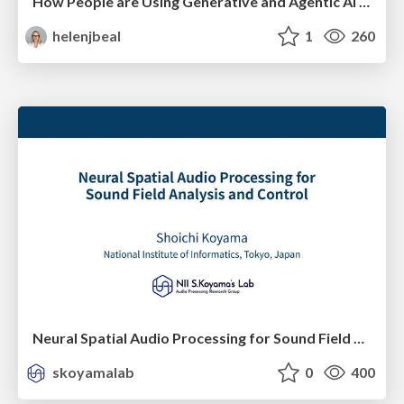
How People are Using Generative and Agentic AI to Supercharge Their Products, Projects, Services and Value Streams Today
helenjbeal
1
260
Neural Spatial Audio Processing for Sound Field Analysis and Control
skoyamalab
0
400