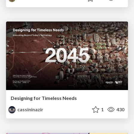
Designing for Timeless Needs
cassininazir
1
430