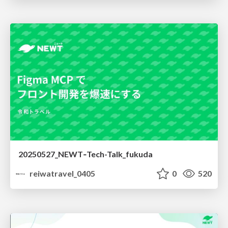
20250527_NEWT‐Tech-Talk_fukuda
reiwatravel_0405
0
520