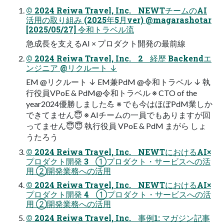
© 2024 Reiwa Travel, Inc. NEWTチームのAI
活⽤の取り組み (2025年5⽉ver) @magarashotar
[2025/05/27] 令和トラベル流
急成長を支えるAI × プロダクト開発の最前線
© 2024 Reiwa Travel, Inc. 2 経歴 Backendエ
ンジニア @リクルート ↓
EM @リクルート ↓ EM兼PdM @令和トラベル ↓ 執
⾏役員VPoE & PdM@令和トラベル ※ CTO of the
year2024優勝しました💪 ※ でも今はほぼPdM業しか
できてません😇 ※ AIチームの⼀員でもありますが回
ってません😇😇 執⾏役員 VPoE & PdM まがら しょ
うたろう
© 2024 Reiwa Travel, Inc. NEWTにおけるAI×
プロダクト開発 3 ①プロダクト・サービスへの活
用 ②開発業務への活用
© 2024 Reiwa Travel, Inc. NEWTにおけるAI×
プロダクト開発 4 ①プロダクト・サービスへの活
用 ②開発業務への活用
© 2024 Reiwa Travel, Inc. 事例1: マガジン記事