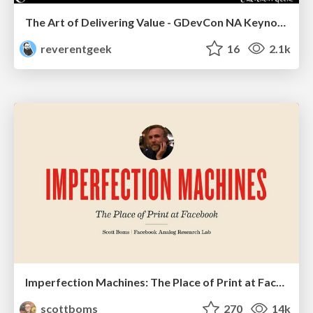
The Art of Delivering Value - GDevCon NA Keynote
reverentgeek
16
2.1k
Imperfection Machines: The Place of Print at Facebook
scottboms
270
14k