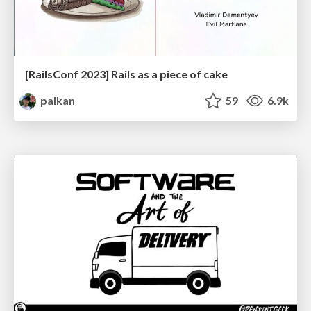
[RailsConf 2023] Rails as a piece of cake
palkan
59
6.9k