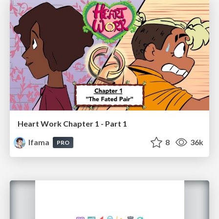
Heart Work Chapter 1 - Part 1
lfama
8
36k
PRO