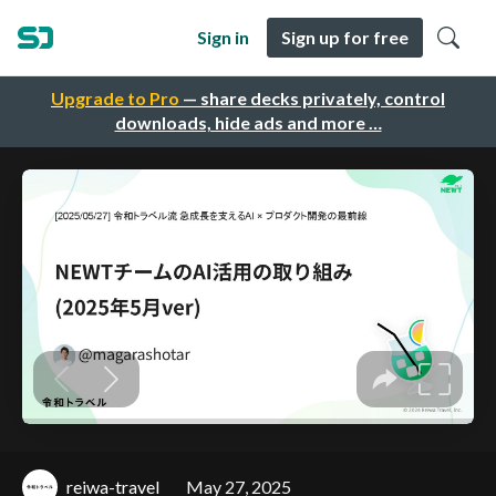
Sign in
Sign up for free
Upgrade to Pro
— share decks privately, control
downloads, hide ads and more …
reiwa-travel
May 27, 2025