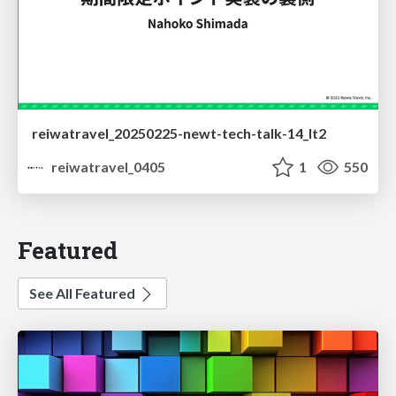
reiwatravel_20250225-newt-tech-talk-14_lt2
reiwatravel_0405
1
550
Featured
See All Featured