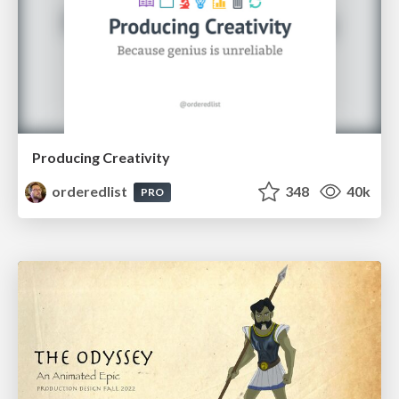
Producing Creativity
orderedlist
348
40k
PRO