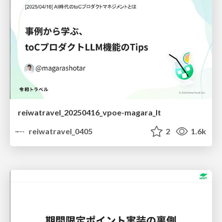
reiwatravel_20250416_vpoe-magara_lt
reiwatravel_0405
2
1.6k