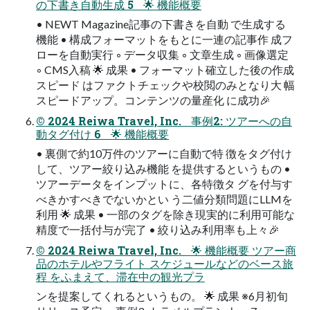
の下書き⾃動⽣成 5 🌟 機能概要
• NEWT Magazine記事の下書きを自動 で生成する
機能 • 構成フォーマットをもとに一連の記事作 成フ
ローを自動実行 ◦ データ収集 ◦ 文章生成 ◦ 画像選定
◦ CMS入稿 🌟 成果 • フォーマット確立した後の作成
スピード はファクトチェックや校閲のみとなり大 幅
スピードアップ。コンテンツの量産化 に成功🎉
© 2024 Reiwa Travel, Inc. 事例2: ツアーへの⾃
動タグ付け 6 🌟 機能概要
• 裏側で約10万件のツアーに自動で特 徴をタグ付け
して、ツアー絞り込み機能 を提供するというもの •
ツアーデータをインプットに、各特徴タ グを付与す
べきかすべきでないかとい う二値分類問題にLLMを
利用 🌟 成果 • 一部のタグを除き現実的に利用可能な
精度で一括付与が完了 • 絞り込み利用率も上々🎉
© 2024 Reiwa Travel, Inc. 🌟 機能概要 ツアー商
品のホテルやフライト スケジュールなどのベース旅
程 をふまえて、滞在中の観光プラ
ンを提案してくれるというもの。 🌟 成果 ※6月初旬