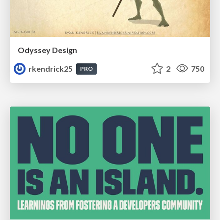
Odyssey Design
rkendrick25
2
750
PRO