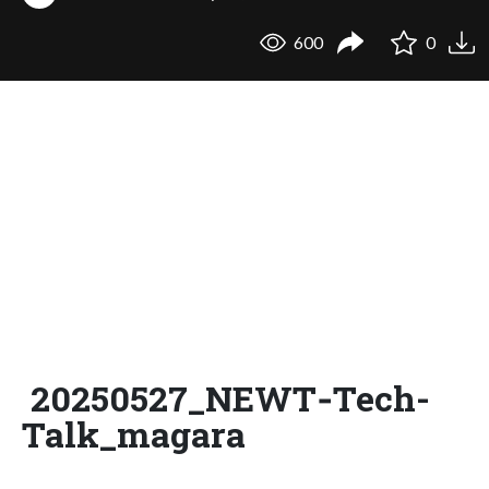
600
0
20250527_NEWT‐Tech-
Talk_magara