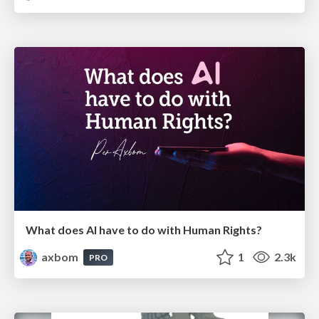
What does AI have to do with Human Rights?
axbom
1
2.3k
PRO