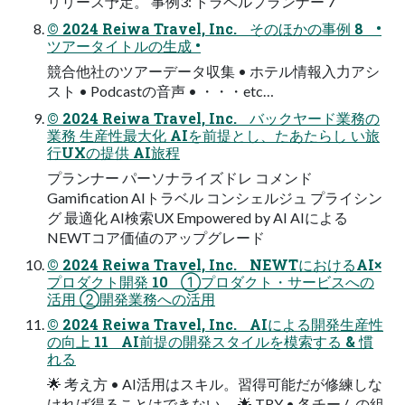
リリース予定。 事例3: トラベルプランナー 7
© 2024 Reiwa Travel, Inc. そのほかの事例 8 •
ツアータイトルの生成 •
競合他社のツアーデータ収集 • ホテル情報入力アシ
スト • Podcastの音声 • ・・・etc…
© 2024 Reiwa Travel, Inc. バックヤード業務の
業務 生産性最大化 AIを前提とし、たあたらし い旅
行UXの提供 AI旅程
プランナー パーソナライズドレ コメンド
Gamification AIトラベル コンシェルジュ プライシン
グ 最適化 AI検索UX Empowered by AI AIによる
NEWTコア価値のアップグレード
© 2024 Reiwa Travel, Inc. NEWTにおけるAI×
プロダクト開発 10 ①プロダクト・サービスへの
活用 ②開発業務への活用
© 2024 Reiwa Travel, Inc. AIによる開発⽣産性
の向上 11 AI前提の開発スタイルを模索する & 慣
れる
🌟 考え方 • AI活用はスキル。習得可能だが修練しな
ければ得ることはできない。 🌟 TRY • 各チームの組