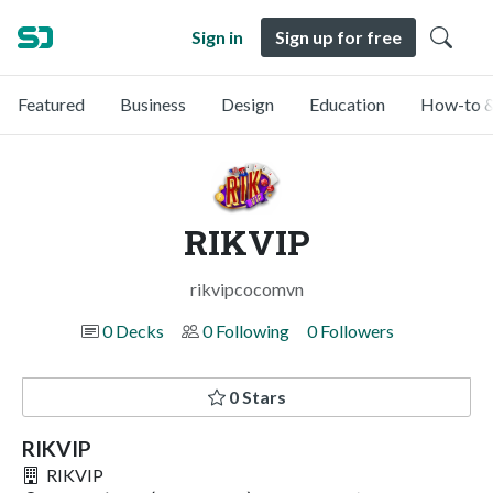
Sign in
Sign up for free
Featured
Business
Design
Education
How-to &
RIKVIP
rikvipcocomvn
0 Decks
0 Following
0 Followers
0 Stars
RIKVIP
RIKVIP