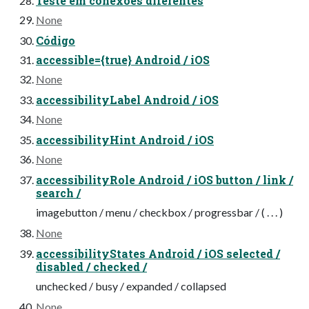
Teste em conexões diferentes
None
Código
accessible={true} Android / iOS
None
accessibilityLabel Android / iOS
None
accessibilityHint Android / iOS
None
accessibilityRole Android / iOS button / link /
search /
imagebutton / menu / checkbox / progressbar / ( . . . )
None
accessibilityStates Android / iOS selected /
disabled / checked /
unchecked / busy / expanded / collapsed
None