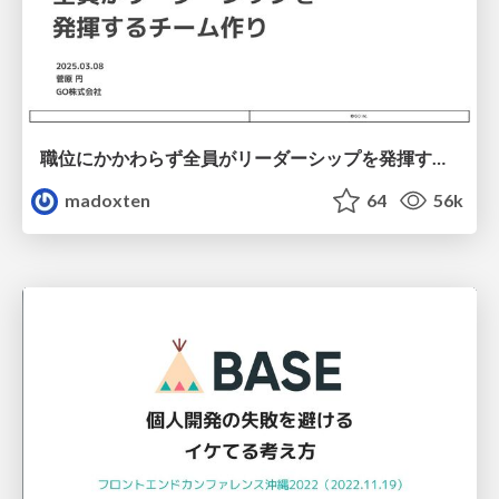
職位にかかわらず全員がリーダーシップを発揮するチーム作り / Building a team where everyone can demonstrate leadership regardless of position
madoxten
64
56k