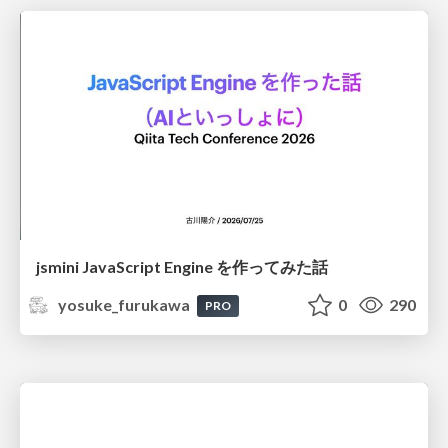
jsmini JavaScript Engine を作ってみた話
yosuke_furukawa
0
290
PRO