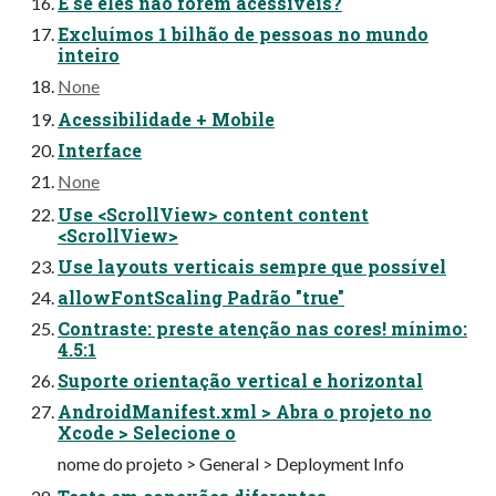
E se eles não forem acessíveis?
Excluímos 1 bilhão de pessoas no mundo
inteiro
None
Acessibilidade + Mobile
Interface
None
Use <ScrollView> content content
<ScrollView>
Use layouts verticais sempre que possível
allowFontScaling Padrão "true"
Contraste: preste atenção nas cores! mínimo:
4.5:1
Suporte orientação vertical e horizontal
AndroidManifest.xml > Abra o projeto no
Xcode > Selecione o
nome do projeto > General > Deployment Info