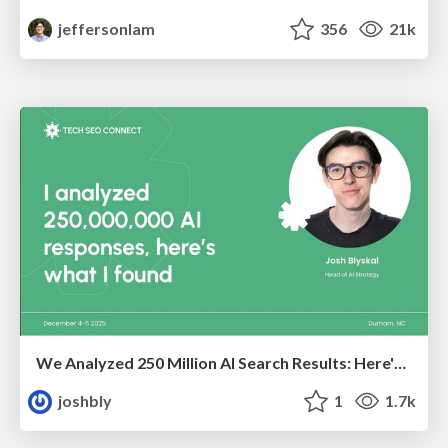
jeffersonlam
356
21k
We Analyzed 250 Million AI Search Results: Here's What I Found
joshbly
1
1.7k