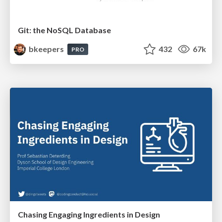
Git: the NoSQL Database
bkeepers
432
67k
PRO
Chasing Engaging Ingredients in Design