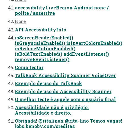
accessibilityLiveRegion Android none /
polite / assertive
None
API AccessibilityInfo
isScreenReaderEnabled()
isGrayscaleEnabled() isInvertColorsEnabled()
isReduceMotionEnabled()
isBoldTextEnabled() addEventListener()
removeEventListener()
Como testar
TalkBack Accessibility Scanner VoiceOver
Exemplo de uso do TalkBack
Exemplo de uso do Accessibility Scanner
O melhor teste é aquele com o usuário final
Acessibilidade não é privilégio.
Acessibilidade é direito.
Obrigada! @ritalinux @rita-lino Temos vagas!
jobs.kenoby.com/creditas