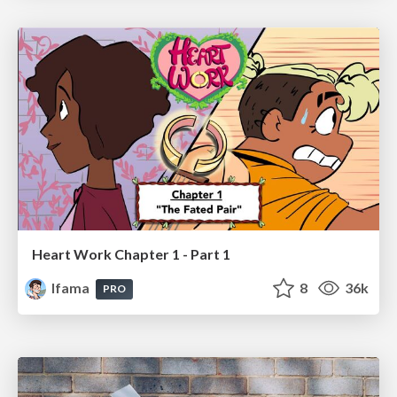
Heart Work Chapter 1 - Part 1
lfama
8
36k
PRO