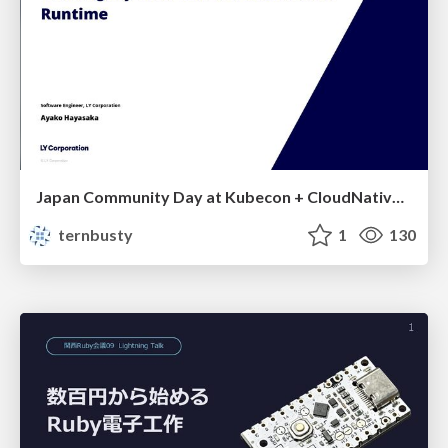
Japan Community Day at Kubecon + CloudNativeCon Japan 2026: Learning Container Privilege Control by Building My Own Low-Level Container Runtime
ternbusty
1
130