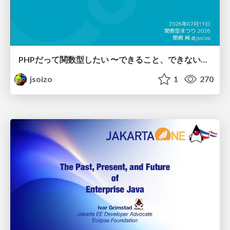
PHPだって関数型したい 〜できること、できないこと〜 / fp-in-php
jsoizo
1
270