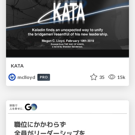
KATA
mclloyd
35
15k
PRO