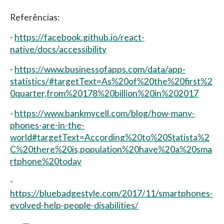
Referências:
-
https://facebook.github.io/react-
native/docs/accessibility
-
https://www.businessofapps.com/data/app-
statistics/#targetText=As%20of%20the%20first%2
0quarter,from%20178%20billion%20in%202017
-
https://www.bankmycell.com/blog/how-many-
phones-are-in-the-
world#targetText=According%20to%20Statista%2
C%20there%20is,population%20have%20a%20sma
rtphone%20today
-
https://bluebadgestyle.com/2017/11/smartphones-
evolved-help-people-disabilities/