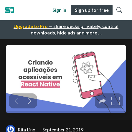
Sign in
Sign up for free
Upgrade to Pro
— share decks privately, control
downloads, hide ads and more …
Rita Lino
September 21, 2019