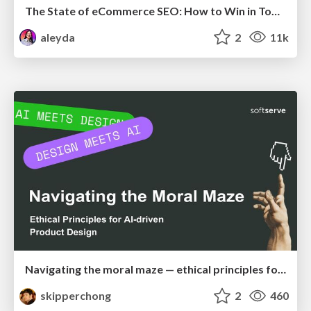
The State of eCommerce SEO: How to Win in Today's Products SERPs - #SEOweek
aleyda
2
11k
Navigating the moral maze — ethical principles for Al-driven product design
skipperchong
2
460