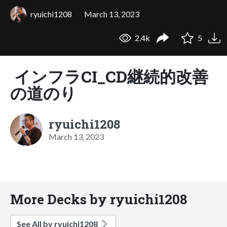
ryuichi1208
March 13, 2023
2.4k
5
インフラCI_CD継続的改善
の道のり
ryuichi1208
March 13, 2023
More Decks by ryuichi1208
See All by ryuichi1208