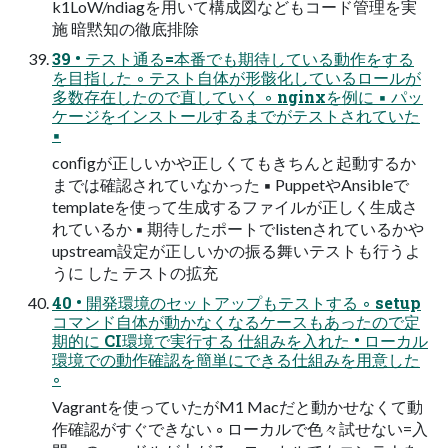
k1LoW/ndiagを用いて構成図などもコード管理を実
施 暗黙知の徹底排除
39 • テスト通る=本番でも期待している動作をする
を目指した ◦ テスト自体が形骸化しているロールが
多数存在したので直していく ◦ nginxを例に ▪ パッ
ケージをインストールするまでがテストされていた
▪
conﬁgが正しいかや正しくてもきちんと起動するか
までは確認されていなかった ▪ PuppetやAnsibleで
templateを使って生成するファイルが正しく生成さ
れているか ▪ 期待したポートでlistenされているかや
upstream設定が正しいかの振る舞いテストも行うよ
うに した テストの拡充
40 • 開発環境のセットアップもテストする ◦ setup
コマンド自体が動かなくなるケースもあったので定
期的に CI環境で実行する 仕組みを入れた • ローカル
環境での動作確認を簡単にできる仕組みを用意した
◦
Vagrantを使っていたがM1 Macだと動かせなくて動
作確認がすぐできない ◦ ローカルで色々試せない=入