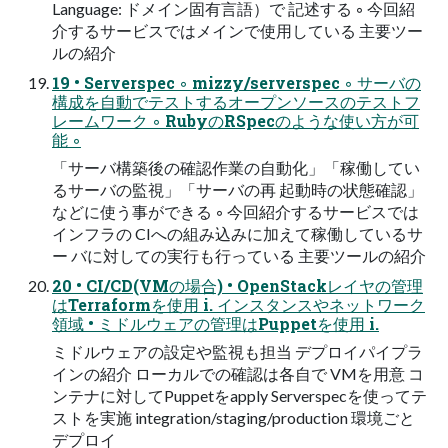
Language: ドメイン固有言語）で 記述する ◦ 今回紹
介するサービスではメインで使用している 主要ツー
ルの紹介
19 • Serverspec ◦ mizzy/serverspec ◦ サーバの
構成を自動でテストするオープンソースのテストフ
レームワーク ◦ RubyのRSpecのような使い方が可
能 ◦
「サーバ構築後の確認作業の自動化」「稼働してい
るサーバの監視」「サーバの再 起動時の状態確認」
などに使う事ができる ◦ 今回紹介するサービスでは
インフラの CIへの組み込みに加えて稼働しているサ
ー バに対しての実行も行っている 主要ツールの紹介
20 • CI/CD(VMの場合) • OpenStackレイヤの管理
はTerraformを使用 i. インスタンスやネットワーク
領域 • ミドルウェアの管理はPuppetを使用 i.
ミドルウェアの設定や監視も担当 デプロイパイプラ
インの紹介 ローカルでの確認は各自で VMを用意 コ
ンテナに対してPuppetをapply Serverspecを使ってテ
ストを実施 integration/staging/production 環境ごと
デプロイ