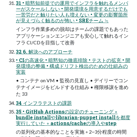
31 • 暗黙知前提での運用でインフラを触れるメンバ
ーがスケールしない • 開発環境を用意するだけでも
一苦労だと触りたい人も増えない • 変更の影響箇所
が見えづらく触るのが怖い • SREチーム ≒
インフラ作業多めの脱却はチームの課題でもあった
アプリケーションエンジニアも安心して触れるイン
フラ CI/CDを目指して改善
32 6. 解決へのアプローチ
• CIの高速化 • 暗黙知の徹底排除 • テストの拡充 • 開
発環境の整備 • 構成ドリフト検出のための仕組みの
実装
• コンテナ on VM • 監視の見直し • デイリーでコン
テナイメージをビルドする仕組み • 権限移譲を進め
た 33
34 インフラテストの課題
35 • GitHub Actionsの設定のチューニング ◦
bundle installやlibrarian-puppet installを都度
実行していた ◦ actions/cacheの導入やstep
の並列化の基本的なことを実施 ◦ 2~3分程度の時間