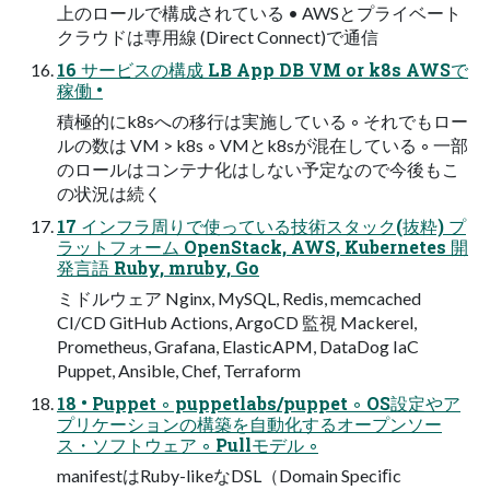
上のロールで構成されている • AWSとプライベート
クラウドは専用線 (Direct Connect)で通信
16 サービスの構成 LB App DB VM or k8s AWSで
稼働 •
積極的にk8sへの移行は実施している ◦ それでもロー
ルの数は VM > k8s ◦ VMとk8sが混在している ◦ 一部
のロールはコンテナ化はしない予定なので今後もこ
の状況は続く
17 インフラ周りで使っている技術スタック(抜粋) プ
ラットフォーム OpenStack, AWS, Kubernetes 開
発言語 Ruby, mruby, Go
ミドルウェア Nginx, MySQL, Redis, memcached
CI/CD GitHub Actions, ArgoCD 監視 Mackerel,
Prometheus, Grafana, ElasticAPM, DataDog IaC
Puppet, Ansible, Chef, Terraform
18 • Puppet ◦ puppetlabs/puppet ◦ OS設定やア
プリケーションの構築を自動化するオープンソー
ス・ソフトウェア ◦ Pullモデル ◦
manifestはRuby-likeなDSL（Domain Speciﬁc