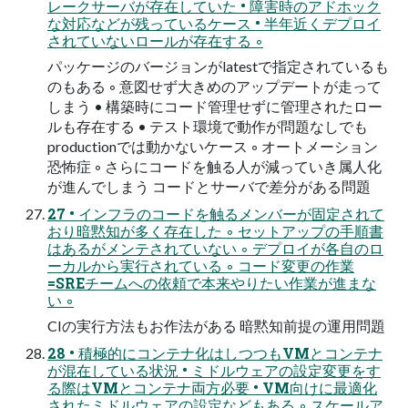
レークサーバが存在していた • 障害時のアドホック
な対応などが残っているケース • 半年近くデプロイ
されていないロールが存在する ◦
パッケージのバージョンがlatestで指定されているも
のもある ◦ 意図せず大きめのアップデートが走って
しまう • 構築時にコード管理せずに管理されたロー
ルも存在する • テスト環境で動作が問題なしでも
productionでは動かないケース ◦ オートメーション
恐怖症 ◦ さらにコードを触る人が減っていき属人化
が進んでしまう コードとサーバで差分がある問題
27 • インフラのコードを触るメンバーが固定されて
おり暗黙知が多く存在した ◦ セットアップの手順書
はあるがメンテされていない ◦ デプロイが各自のロ
ーカルから実行されている ◦ コード変更の作業
=SREチームへの依頼で本来やりたい作業が進まな
い ◦
CIの実行方法もお作法がある 暗黙知前提の運用問題
28 • 積極的にコンテナ化はしつつもVMとコンテナ
が混在している状況 • ミドルウェアの設定変更をす
る際はVMとコンテナ両方必要 • VM向けに最適化
されたミドルウェアの設定などもある ◦ スケールア