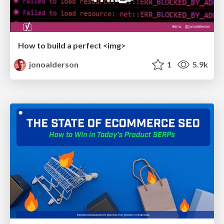
How to build a perfect <img>
jonoalderson
1
5.9k