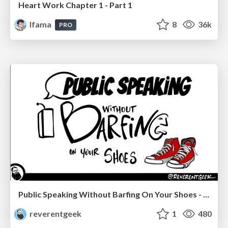
Heart Work Chapter 1 - Part 1
lfama
8
36k
PRO
Public Speaking Without Barfing On Your Shoes - THAT 2023
reverentgeek
1
480