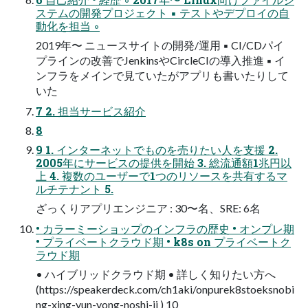
ステムの開発プロジェクト ▪ テストやデプロイの自
動化を担当 ◦
2019年〜 ニュースサイトの開発/運用 ▪ CI/CDパイ
プラインの改善でJenkinsやCircleCIの導入推進 ▪ イ
ンフラをメインで見ていたがアプリも書いたりして
いた
7 2. 担当サービス紹介
8
9 1. インターネットでものを売りたい人を支援 2.
2005年にサービスの提供を開始 3. 総流通額1兆円以
上 4. 複数のユーザーで1つのリソースを共有するマ
ルチテナント 5.
ざっくりアプリエンジニア : 30〜名、SRE: 6名
• カラーミーショップのインフラの歴史 • オンプレ期
• プライベートクラウド期 • k8s on プライベートク
ラウド期
• ハイブリッドクラウド期 • 詳しく知りたい方へ
(https://speakerdeck.com/ch1aki/onpurek8stoeksnobi
ng-xing-yun-yong-noshi-ji ) 10