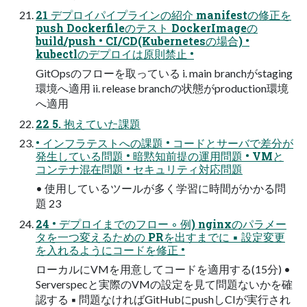
21 デプロイパイプラインの紹介 manifestの修正を
push Dockerfileのテスト DockerImageの
build/push • CI/CD(Kubernetesの場合) •
kubectlのデプロイは原則禁止 •
GitOpsのフローを取っている i. main branchがstaging
環境へ適用 ii. release branchの状態がproduction環境
へ適用
22 5. 抱えていた課題
• インフラテストへの課題 • コードとサーバで差分が
発生している問題 • 暗黙知前提の運用問題 • VMと
コンテナ混在問題 • セキュリティ対応問題
• 使用しているツールが多く学習に時間がかかる問
題 23
24 • デプロイまでのフロー ◦ 例) nginxのパラメー
タを一つ変えるための PRを出すまでに ▪ 設定変更
を入れるようにコードを修正 •
ローカルにVMを用意してコードを適用する(15分) •
Serverspecと実際のVMの設定を見て問題ないかを確
認する ▪ 問題なければGitHubにpushしCIが実行され