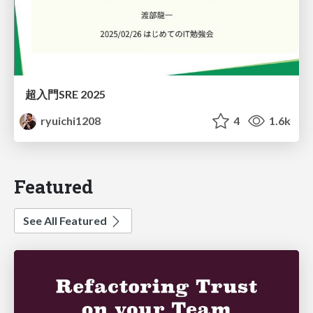
超入門SRE 2025
ryuichi1208
4
1.6k
Featured
See All Featured