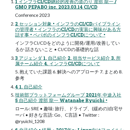
1 インフラCI/CD継続的改善の道のり 渡部 龍一 /
GMO PEPABO inc. 2023.03.14 CI/CD
Conference 2023
2 セッション対象 • インフラのCI/CDパイプライン
の管理者 • インフラのCI/CDの実装に興味がある方
話す事 • ペパボのインフラCI/CDについて •
インフラCI/CDをどのように開発/運用/改善してい
るか 話さないこと • CI/CDの基礎的な話
3 アジェンダ 1. 自己紹介 2. 担当サービス紹介 3. 所
属チーム紹介 4. インフラCI/CDについて
5. 抱えていた課題 6. 解決へのアプローチ 7. まとめ 8.
参考
4 1. 自己紹介
技術部プラットフォームグループ 2021年 中途入社
5 自己紹介 渡部 龍一 Watanabe Ryuichi •
ロール: SRE • 趣味: 旅行、ドライブ、(緩めの)自宅サ
ーバ • 好きな言語: Go、C言語 • Twitter :
@ryuichi_1208
6 自己紹介 • 経歴 ◦ 2017年〜 Linux向けファイルシ