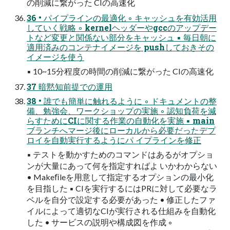
の削減に繋がった CIの高速化
36 • パイプラインの最適化 ◦ キャッシュを有効活用
していく戦略 ◦ kernelヘッダーやgccのアップデー
トなど変更と関係ない部分をキャッシュ ▪ 毎日朝に
適用済みのコンテナイメージを pushしておきその
イメージを使う
▪ 10~15分程度の時間の削減に繋がった CIの高速化
37 暗黙知前提での運用
38 • 誰でも簡単に触れるように ◦ ドキュメントの整
備、勉強会、ワークショップの実施 ◦ 認知負荷を減
らすためにCIに関する作業の自動化を実施 ▪ main
ブランチへマージ後にローカルから必要だったデプ
ロイを自動実行するようにパ イプラインを修正
▪ テストを動かすためのコマンドはあるがオプショ
ンが大量にあって何を指定すればよ いかわからない
• Makeﬁleを用意して指定するオプションの最小化
を目指した ▪ CIを実行するにはPRに対して必要なラ
ベルを自分で設定する必要があった • 修正したファ
イルによって適切なCIが実行される仕組みを自動化
した • サービスの説明や構成図を作成 ◦