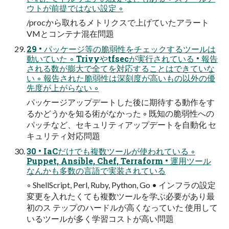
ウトが前提ではない設定 ◦
/procから取れるメトリクスで上げていたアラート
VMとコンテナ混在問題
29 • パッケージ等の脆弱性をチェックするツールは
動いていた ◦ Trivyやtfsecが実行されている • 報告
される数が膨大で全てを対応することはできていな
い ◦ 報告された脆弱性は深刻度が高いもの以外の優
先度が上がらない ◦
パッケージアップデートした後に期待する動作をす
るかどうかを知る術がなかった ◦ 既知の脆弱性への
パッチなど、セキュリティアップデートを自動化 セ
キュリティ対応問題
30 • IaCだけでも複数ツールが使われている ◦
Puppet, Ansible, Chef, Terraform • 運用ツール
なんかも多数の言語で実装されている
◦ ShellScript, Perl, Ruby, Python, Go • インフラの設定
変更を入れたくても複数ツールを学ぶ必要があり最
初のス テップのハードルが高くなっていた 使用して
いるツールが多く学習コストが高い問題