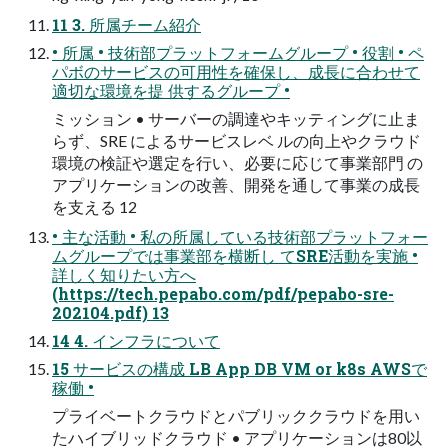
11 3. 所属チーム紹介
• 所属 • 技術部プラットフォームグループ • 役割 • ペ
パボのサービスの可用性を確保し、成長に合わせて
適切な環境を提 供するグループ •
ミッション • サーバーの調達やキッティングに止ま
らず、SRE によるサービスレベ ルの向上やクラウド
環境の検証や選定を行い、必要に応じて事業部門 の
アプリケーションの改善、開発を通して事業の成長
を支える 12
• 主な活動 • 私の所属している技術部プラットフォー
ムグループでは事業部を横断し てSRE活動を実施 •
詳しく知りたい方へ
(https://tech.pepabo.com/pdf/pepabo-sre-
202104.pdf) 13
14 4. インフラについて
15 サービスの構成 LB App DB VM or k8s AWSで
稼働 •
プライベートクラウドとパブリッククラウドを用い
たハイブリッドクラウド • アプリケーションは80以