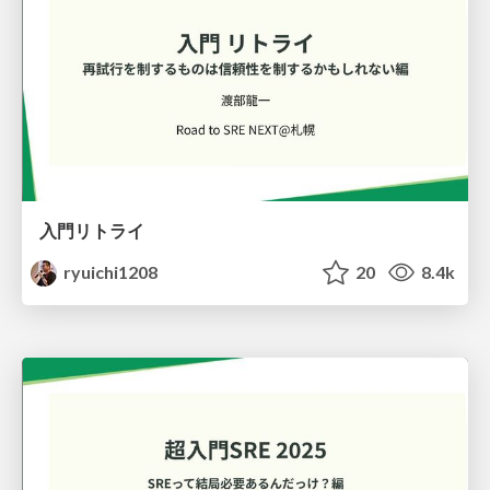
入門リトライ
ryuichi1208
20
8.4k