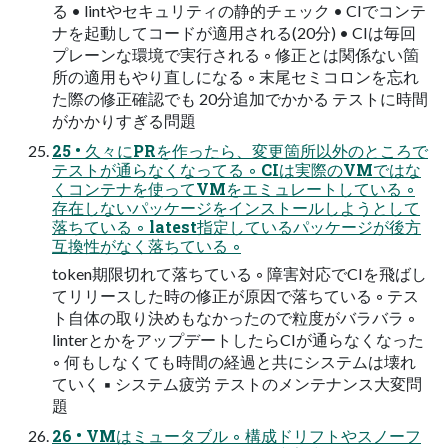
る • lintやセキュリティの静的チェック • CIでコンテ
ナを起動してコードが適用される(20分) • CIは毎回
プレーンな環境で実行される ◦ 修正とは関係ない箇
所の適用もやり直しになる ◦ 末尾セミコロンを忘れ
た際の修正確認でも 20分追加でかかる テストに時間
がかかりすぎる問題
25 • 久々にPRを作ったら、変更箇所以外のところで
テストが通らなくなってる ◦ CIは実際のVMではな
くコンテナを使ってVMをエミュレートしている ◦
存在しないパッケージをインストールしようとして
落ちている ◦ latest指定しているパッケージが後方
互換性がなく落ちている ◦
token期限切れて落ちている ◦ 障害対応でCIを飛ばし
てリリースした時の修正が原因で落ちている ◦ テス
ト自体の取り決めもなかったので粒度がバラバラ ◦
linterとかをアップデートしたらCIが通らなくなった
◦ 何もしなくても時間の経過と共にシステムは壊れ
ていく ▪ システム疲労 テストのメンテナンス大変問
題
26 • VMはミュータブル ◦ 構成ドリフトやスノーフ