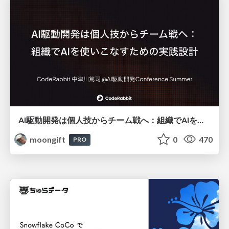
AI駆動開発は個人技からチーム戦へ：組織でAIを使いこなすための実践設計
moongift
0
470
PRO