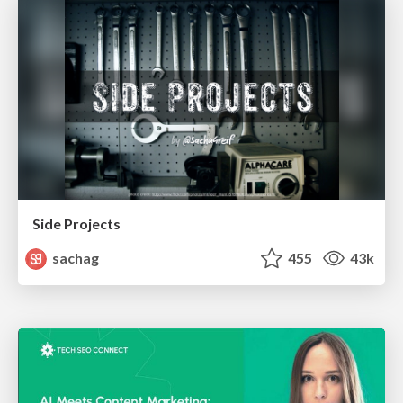
Side Projects
sachag
455
43k