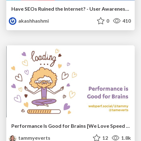
Have SEOs Ruined the Internet? - User Awareness of SEO in 2025
akashhashmi
0
410
Performance Is Good for Brains [We Love Speed 2024]
tammyeverts
12
1.8k