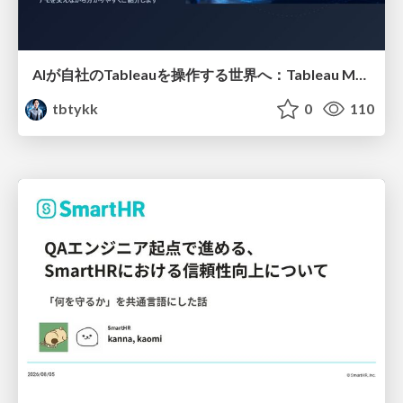
AIが自社のTableauを操作する世界へ：Tableau MCP超入門
tbtykk
0
110