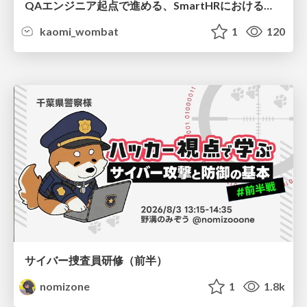
QAエンジニア起点で進める、SmartHRにおける信頼性向上について
kaomi_wombat
1
120
サイバー捜査員研修（前半）
nomizone
1
1.8k