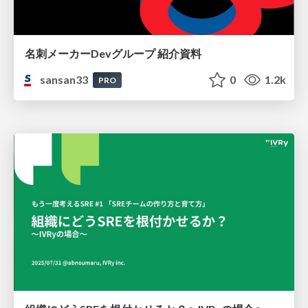
名刺メーカーDevグループ 紹介資料
sansan33
0
1.2k
PRO