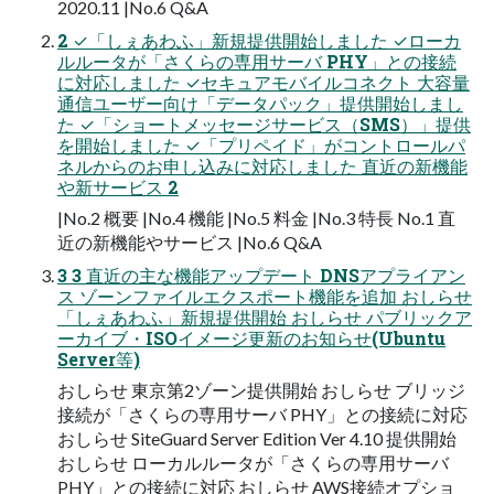
2020.11 |No.6 Q&A
2 ✓「しぇあわふ」新規提供開始しました ✓ローカ
ルルータが「さくらの専用サーバ PHY」との接続
に対応しました ✓セキュアモバイルコネクト 大容量
通信ユーザー向け「データパック」提供開始しまし
た ✓「ショートメッセージサービス（SMS）」提供
を開始しました ✓「プリペイド」がコントロールパ
ネルからのお申し込みに対応しました 直近の新機能
や新サービス 2
|No.2 概要 |No.4 機能 |No.5 料金 |No.3 特長 No.1 直
近の新機能やサービス |No.6 Q&A
3 3 直近の主な機能アップデート DNSアプライアン
ス ゾーンファイルエクスポート機能を追加 おしらせ
「しぇあわふ」新規提供開始 おしらせ パブリックア
ーカイブ・ISOイメージ更新のお知らせ(Ubuntu
Server等)
おしらせ 東京第2ゾーン提供開始 おしらせ ブリッジ
接続が「さくらの専用サーバ PHY」との接続に対応
おしらせ SiteGuard Server Edition Ver 4.10 提供開始
おしらせ ローカルルータが「さくらの専用サーバ
PHY」との接続に対応 おしらせ AWS接続オプショ