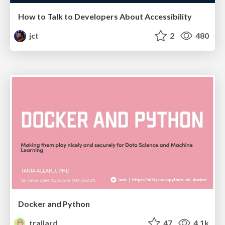
How to Talk to Developers About Accessibility
jct
2
480
Docker and Python
trallard
47
4.1k