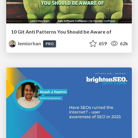
10 Git Anti Patterns You Should be Aware of
lemiorhan
659
62k
PRO