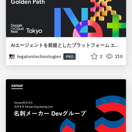
AIエージェントを前提としたプラットフォーム エンジニアリング：GKEで作るAgent-Ready Golden Path
legalontechnologies
2
210
PRO