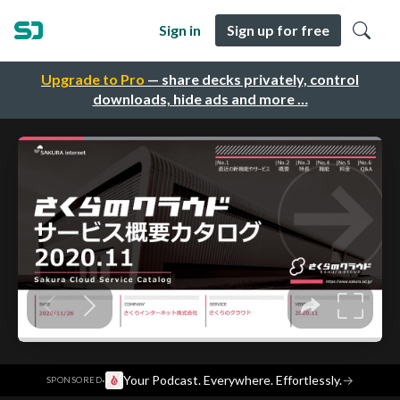
Sign in
Sign up for free
Upgrade to Pro
— share decks privately, control
downloads, hide ads and more …
·
Your Podcast. Everywhere. Effortlessly.
→
SPONSORED