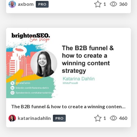
axbom
1
360
PRO
The B2B funnel & how to create a winning content strategy
katarinadahlin
1
460
PRO