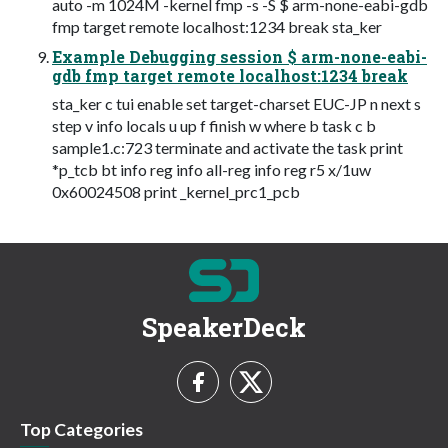
auto -m 1024M -kernel fmp -s -S $ arm-none-eabi-gdb
fmp target remote localhost:1234 break sta_ker
Example Debugging session $ arm-none-eabi-
gdb fmp target remote localhost:1234 break
sta_ker c tui enable set target-charset EUC-JP n next s
step v info locals u up f finish w where b task c b
sample1.c:723 terminate and activate the task print
*p_tcb bt info reg info all-reg info reg r5 x/1uw
0x60024508 print _kernel_prc1_pcb
SpeakerDeck
Top Categories