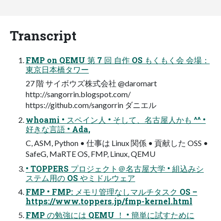
Transcript
FMP on QEMU 第 7 回 自作 OS もくもく会 会場：
東京日本橋タワー
27 階 サイボウズ株式会社 @daromart
http://sangorrin.blogspot.com/
https://github.com/sangorrin ダニエル
whoami • スペイン人 • そして、名古屋人かも ^^ •
好きな言語 • Ada,
C, ASM, Python • 仕事は Linux 関係 • 貢献した OSS •
SafeG, MaRTE OS, FMP, Linux, QEMU
• TOPPERS プロジェクト＠名古屋大学 • 組込みシ
ステム用の OS やミドルウェア
FMP • FMP: メモリ管理なしマルチタスク OS –
https://www.toppers.jp/fmp-kernel.html
FMP の勉強には QEMU ！ • 簡単に試すために