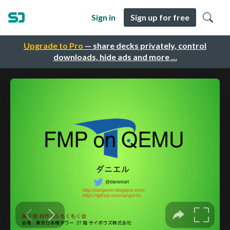
Sign in
Sign up for free
Upgrade to Pro
— share decks privately, control
downloads, hide ads and more …