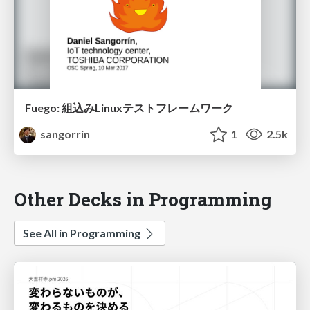
Fuego: 組込みLinuxテストフレームワーク
sangorrin
1
2.5k
Other Decks in Programming
See All in Programming