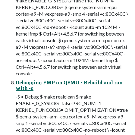
make ENABLE_G_SYSLOG=false PRC_NUM=4
KERNEL_FUNCOBJS= $ qemu-system-arm -cpu
cortex-a9 -M vexpress-a9 -smp 4 -serial vc:80Cx40C \
-serial vc:80Cx40C -serial vc:80Cx40C -serial
vc:80Cx40C -no-reboot \ -icount auto -m 1024M -
kernel fmp $ Ctrl+Alt+4,5,6,7 for switching between
each virtual console. $ qemu-system-arm -cpu cortex-
a9 -M vexpress-a9 -smp 4 -serial vc:80Cx40C \ -serial
vc:80Cx40C -serial vc:80Cx40C -serial vc:80Cx40C -
no-reboot \ -icount auto -m 1024M -kernel fmp $
Ctrl+Alt+4,5,6,7 for switching between each virtual
console.
Debugging FMP on QEMU • Rebuild and run
with -s
-S • Debug $ make realclean $ make
ENABLE_G_SYSLOG=false PRC_NUM=1
KERNEL_FUNCOBJS= OMIT_OPTIMIZATION=true
$ qemu-system-arm -cpu cortex-a9 -M vexpress-a9 -
smp 1 -serial vc:80Cx40C \ -serial vc:80Cx40C -serial
vc:80Cx40C -serial vc:80Cx40C -no-reboot \ -icount