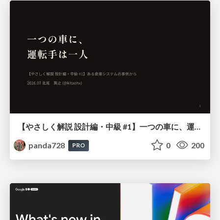
【やさしく解説 設計編・中級 #1】一つの車に、運転手は一人 ～ある倉庫システムの事例から～
panda728
0
200
PRO