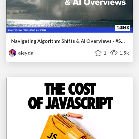
Navigating Algorithm Shifts & AI Overviews - #SMXNext
aleyda
1
1.5k