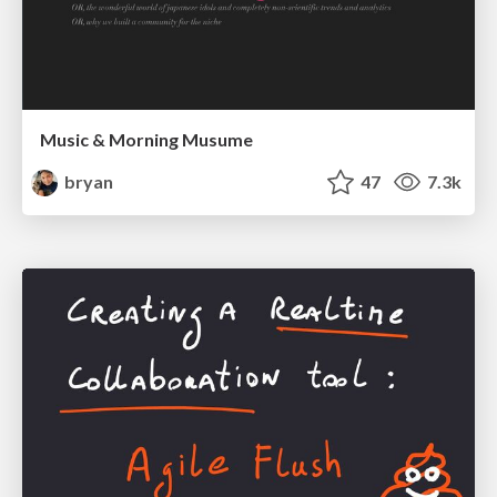
Music & Morning Musume
bryan
47
7.3k