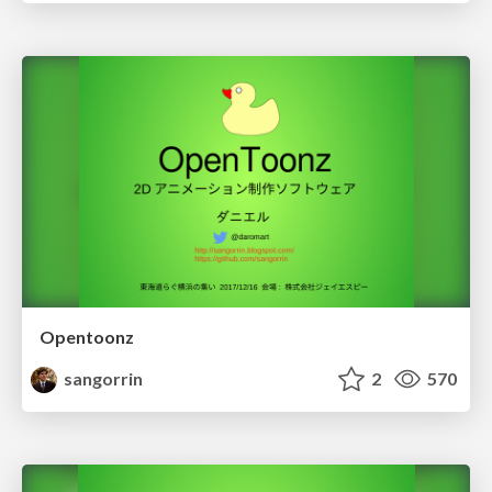
Opentoonz
sangorrin
2
570