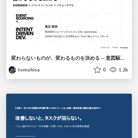
変わらないものが、変わるものを決める — 意図駆動開発 × イベントソーシング × イミュータブル | What Doesn't Change Decides What Can — IDD × Event Sourcing × Immutability
tomohisa
0
1.2k