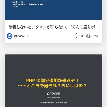
改善しないと、タスクが回らない。 “てんこ盛りポジション” を引き継いだ情シスの、入社3ヶ月の業務改善録
krm963
0
250