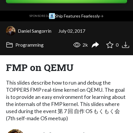
·
Ship Features Fearlessly
→
SPONSORED
Daniel Sangorrin
July 02, 2017
Programming
2k
0
FMP on QEMU
This slides describe how to run and debug the
TOPPERS FMP real-time kernel on QEMU. The goal
is to provide an easy environment for learning about
the internals of the FMP kernel. This slides where
used during the event 第 7 回 自作 OS もくもく会
(7th self-made OS meetup)