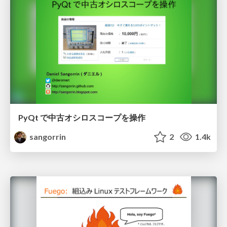
PyQt で中古オシロスコープを操作
sangorrin
2
1.4k