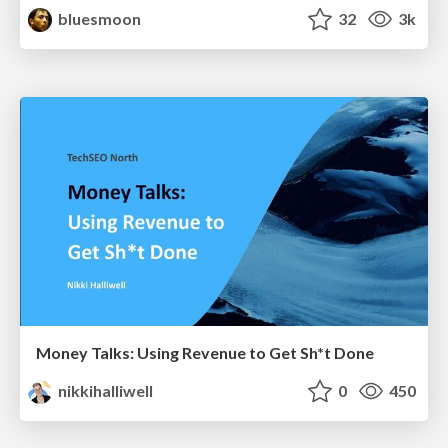
bluesmoon
32
3k
Money Talks: Using Revenue to Get Sh*t Done
nikkihalliwell
0
450