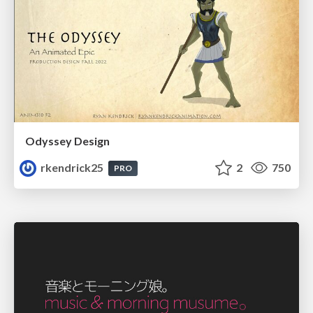
Odyssey Design
rkendrick25
2
750
PRO