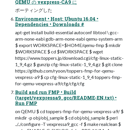
QEMU の vexpress-CA9 に
ポーティングした
Environment • Host: Ubuntu 16.04 •
Dependencies • Downloads #
apt-get install build-essential autoconf libtool \ gcc-
arm-none-eabi gdb-arm-none-eabi qemu-system-arm
$ export WORKSPACE=$HOME/qemu-fmp $ mkdir
$WORKSPACE $ cd $WORKSPACE $ wget
https://www.toppers.jp/download.cgi/cfg-linux-static-
1_9_4.gz $ gunzip cfg-linux-static-1_9_4.gz $ git clone
https://github.com/ryoon/toppers-fmp-for-qemu-
vexpress-a9 $ cp cfg-linux-static-1_9_4 toppers-fmp-
for-qemu-vexpress-a9/cfg/cfg/cfg
Build and run FMP • Build
(target/vexpressa9_gcc/README-EN.txt) •
Run FMP
on QEMU $ cd toppers-fmp-for-qemu-vexpress-a9/ $
mkdir -p obj/obj_sample $ cd obj/obj_sample $ perl
../../configure -T vexpressa9_gcc -f $ make realclean $