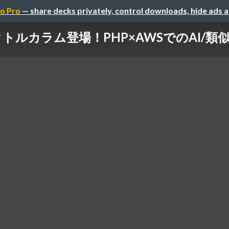
o Pro
— share decks privately, control downloads, hide ads 
ベクトルカラム登場！PHP×AWSでのAI/