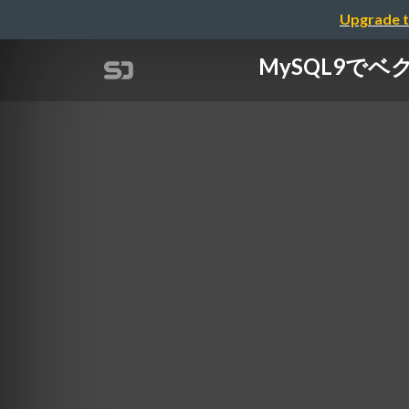
Upgrade t
MySQL9で