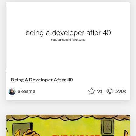
Being A Developer After 40
akosma
91
590k