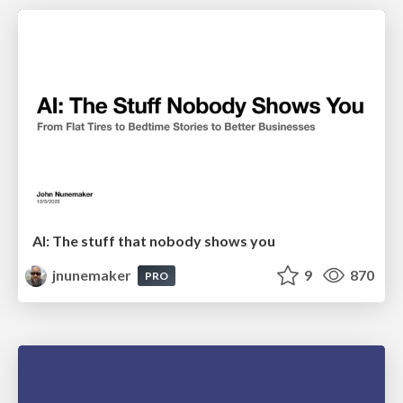
AI: The stuff that nobody shows you
jnunemaker
9
870
PRO