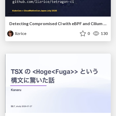
Detecting Compromised CI with eBPF and Cilium Tetragon
lizrice
0
130