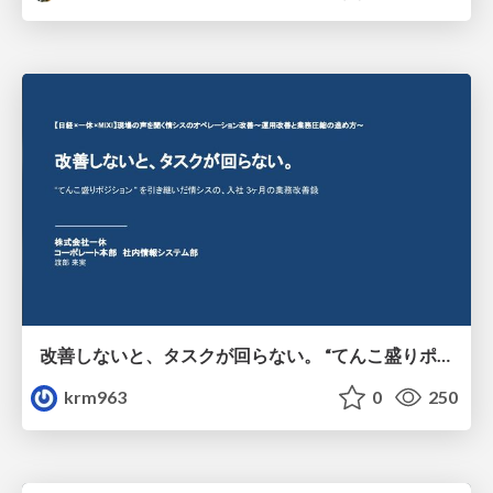
改善しないと、タスクが回らない。 “てんこ盛りポジション” を引き継いだ情シスの、入社3ヶ月の業務改善録
krm963
0
250