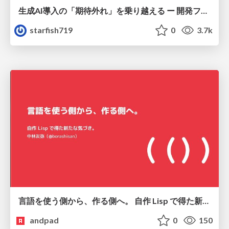
生成AI導入の「期待外れ」を乗り越える ー 開発フロー改革が目指す、真の組織変革
starfish719
0
3.7k
言語を使う側から、作る側へ。 自作 Lisp で得た新たな気づき。
andpad
0
150