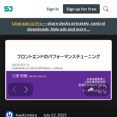
Sign in
Sign up for free
Upgrade to Pro
— share decks privately, control
downloads, hide ads and more …
kouki.miura
July 12, 2025