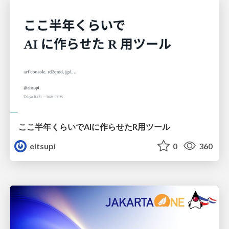
ここ半年くらいでAIに作らせたR用ツール
eitsupi
0
360