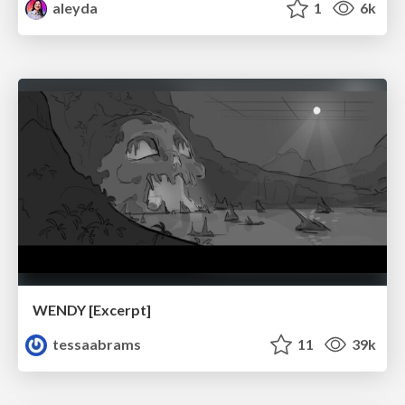
aleyda
1
6k
WENDY [Excerpt]
tessaabrams
11
39k