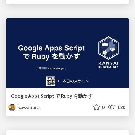
Google Apps Script で Ruby を動かす
kawahara
0
130