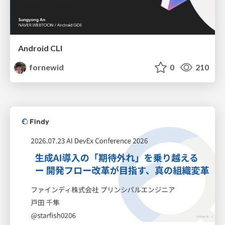
Android CLI
fornewid
0
210