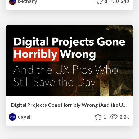
bethany
1
240
Digital Projects Gone Horribly Wrong (And the UX Pros Who Still Save the Day) - Dean Schuster
uxyall
1
2.2k