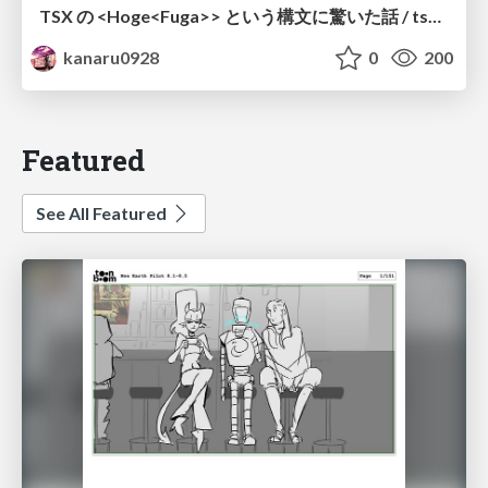
TSX の <Hoge<Fuga>> という構文に驚いた話 / tsx-type-argument-syntax
kanaru0928
0
200
Featured
See All Featured