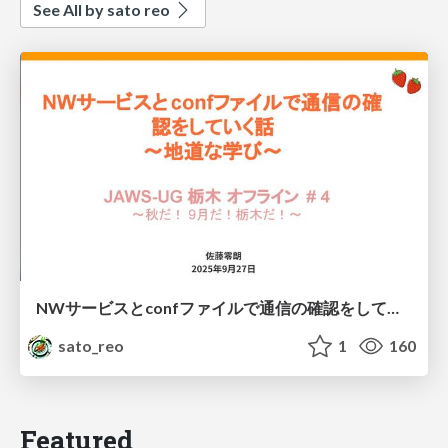
See All by sato reo
NWサービスとconfファイルで通信の確認をしていく話 〜地道な学び〜
sato_reo
1
160
Featured