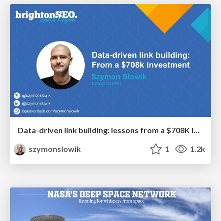
Data-driven link building: lessons from a $708K investment (BrightonSEO talk)
szymonslowik
1
1.2k