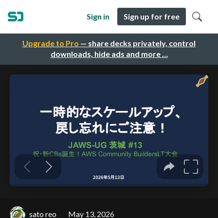
Sign in
Sign up for free
Upgrade to Pro
— share decks privately, control
downloads, hide ads and more …
sato reo
May 13, 2026