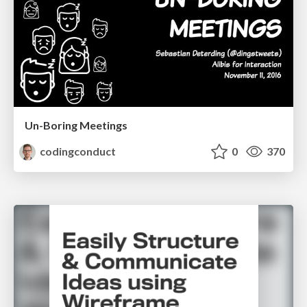
Un-Boring Meetings
codingconduct
0
370