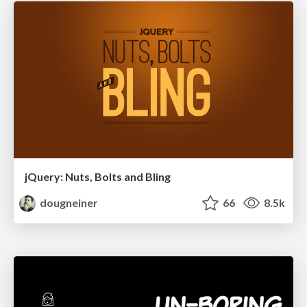
jQuery: Nuts, Bolts and Bling
dougneiner
66
8.5k