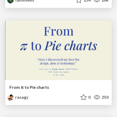
From π to Pie charts
rasagy
0
250