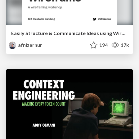
Easily Structure & Communicate Ideas using Wireframe
afnizarnur
194
17k