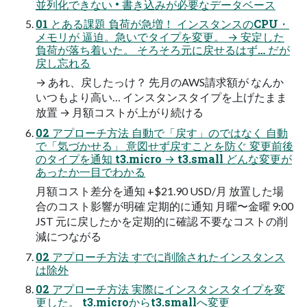
並列化できない • 書き込みが必要なデータベース
01 とある課題 負荷が急増！ インスタンスのCPU・
メモリが 逼迫。急いでタイプを変更。 → 安定した
負荷が落ち着いた。 そろそろ元に戻せるはず… だが
戻し忘れる
→ あれ、戻したっけ？ 先月のAWS請求額が なんか
いつもより高い… インスタンスタイプを上げたまま
放置 → 月額コストが上がり続ける
02 アプローチ方法 自動で「戻す」のではなく 自動
で「気づかせる」 意図せず戻すことを防ぐ 変更前後
のタイプを通知 t3.micro → t3.small どんな変更が
あったか一目でわかる
月額コスト差分を通知 +$21.90 USD/月 放置した場
合のコスト影響が明確 定期的に通知 月曜〜金曜 9:00
JST 元に戻したかを定期的に確認 不要なコストの削
減につながる
02 アプローチ方法 すでに削除されたインスタンス
は除外
02 アプローチ方法 実際にインスタンスタイプを変
更した。 t3.microからt3.smallへ変更