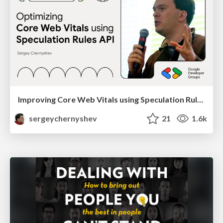
Improving Core Web Vitals using Speculation Rules API
sergeychernyshev
21
1.6k