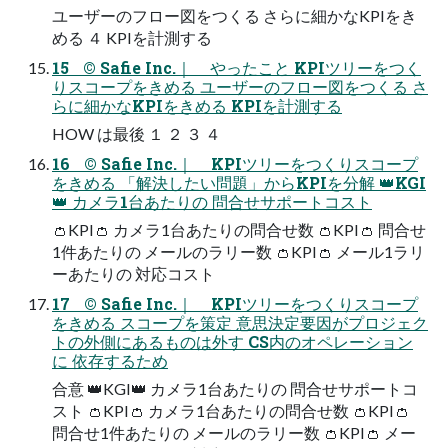
ユーザーのフロー図をつくる さらに細かなKPIをき
める ４ KPIを計測する
15 © Safie Inc.｜ やったこと KPIツリーをつく
りスコープをきめる ユーザーのフロー図をつくる さ
らに細かなKPIをきめる KPIを計測する
HOW は最後 １ ２ ３ ４
16 © Safie Inc.｜ KPIツリーをつくりスコープ
をきめる 「解決したい問題」からKPIを分解 👑KGI
👑 カメラ1台あたりの 問合せサポートコスト
👛KPI👛 カメラ1台あたりの問合せ数 👛KPI👛 問合せ
1件あたりの メールのラリー数 👛KPI👛 メール1ラリ
ーあたりの 対応コスト
17 © Safie Inc.｜ KPIツリーをつくりスコープ
をきめる スコープを策定 意思決定要因がプロジェク
トの外側にあるものは外す CS内のオペレーション
に 依存するため
合意 👑KGI👑 カメラ1台あたりの 問合せサポートコ
スト 👛KPI👛 カメラ1台あたりの問合せ数 👛KPI👛
問合せ1件あたりの メールのラリー数 👛KPI👛 メー