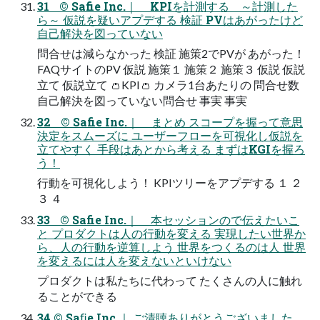
31 © Safie Inc.｜ KPIを計測する ～計測した
ら～ 仮説を疑いアプデする 検証 PVはあがったけど
自己解決を図っていない
問合せは減らなかった 検証 施策2でPVが あがった！
FAQサイトのPV 仮説 施策１ 施策２ 施策３ 仮説 仮説
立て 仮説立て 👛KPI👛 カメラ1台あたりの 問合せ数
自己解決を図っていない問合せ 事実 事実
32 © Safie Inc.｜ まとめ スコープを握って意思
決定をスムーズに ユーザーフローを可視化し仮説を
立てやすく 手段はあとから考える まずはKGIを握ろ
う！
行動を可視化しよう！ KPIツリーをアプデする １ ２
３ ４
33 © Safie Inc.｜ 本セッションので伝えたいこ
と プロダクトは人の行動を変える 実現したい世界か
ら、人の行動を逆算しよう 世界をつくるのは人 世界
を変えるには人を変えないといけない
プロダクトは私たちに代わって たくさんの人に触れ
ることができる
34 © Saﬁe Inc.｜ ご清聴ありがとうございました