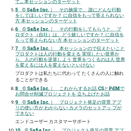
て… 本セッションのターゲット
5 © Safie Inc.｜ その施策で、 誰にどんな行動
をしてほしいですか？ に自信をもって答えられない
方 本セッションのターゲット
6 © Safie Inc.｜ その行動をしてもらうと、 プ
ロダクト（自社）は、どう嬉しいですか？ に自信を
もって答えられない方 本セッションのターゲット
7 © Safie Inc.｜ 本セッションので伝えたいこと
プロダクトは人の行動を変える 実現したい世界か
ら、人の行動を逆算しよう 世界をつくるのは人 世界
を変えるには人を変えないといけない
プロダクトは私たちに代わって たくさんの人に触れ
ることができる
8 © Safie Inc.｜ これからするお話 CSとPdMで
お問合せ削減プロジェクトを 立ち上げたお話
9 © Safie Inc.｜ プロジェクト発足の背景 アプ
リの使い方が わからない カメラのセットアッ プが
できない
エンドユーザー カスタマーサポート
10 © Safie Inc.｜ プロジェクト発足の背景 アプ