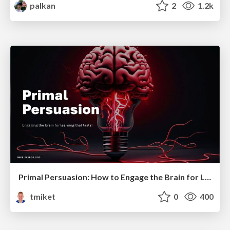
palkan
2
1.2k
Primal Persuasion: How to Engage the Brain for Learning That Lasts
tmiket
0
400