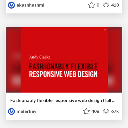
akashhashmi
0
410
Fashionably flexible responsive web design (full day workshop)
malarkey
408
67k