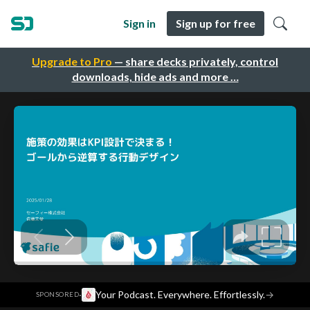
Sign in
Sign up for free
Upgrade to Pro
— share decks privately, control
downloads, hide ads and more …
·
Your Podcast. Everywhere. Effortlessly.
→
SPONSORED