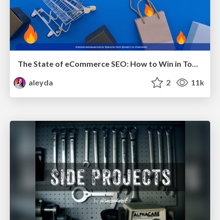
The State of eCommerce SEO: How to Win in Today's Products SERPs - #SEOweek
aleyda
2
11k