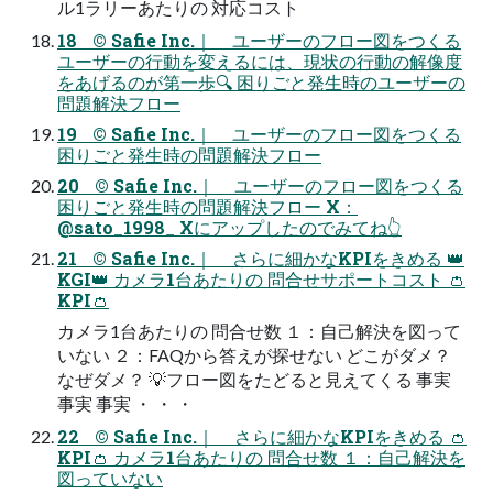
ル1ラリーあたりの 対応コスト
18 © Safie Inc.｜ ユーザーのフロー図をつくる
ユーザーの行動を変えるには、現状の行動の解像度
をあげるのが第一歩🔍 困りごと発生時のユーザーの
問題解決フロー
19 © Safie Inc.｜ ユーザーのフロー図をつくる
困りごと発生時の問題解決フロー
20 © Safie Inc.｜ ユーザーのフロー図をつくる
困りごと発生時の問題解決フロー X：
@sato_1998_ Xにアップしたのでみてね👆
21 © Safie Inc.｜ さらに細かなKPIをきめる 👑
KGI👑 カメラ1台あたりの 問合せサポートコスト 👛
KPI👛
カメラ1台あたりの 問合せ数 １：自己解決を図って
いない ２：FAQから答えが探せない どこがダメ？
なぜダメ？ 💡フロー図をたどると見えてくる 事実
事実 事実 ・ ・ ・
22 © Safie Inc.｜ さらに細かなKPIをきめる 👛
KPI👛 カメラ1台あたりの 問合せ数 １：自己解決を
図っていない