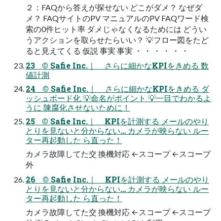
２：FAQから答えが探せない どこがダメ？ なぜダ
メ？ FAQサイトのPV マニュアルのPV FAQワード検
索の0件ヒット率 ダメじゃなくなるためには どうい
うアクションを取らせたらいい？ 💡フロー図をたど
ると見えてくる 仮説 事実 事実 ・ ・ ・ ・ ・ ・
23 © Safie Inc.｜ さらに細かなKPIをきめる 数
値計測
24 © Safie Inc.｜ さらに細かなKPIをきめる ダ
ッシュボード化 💡命名がポイント 💡一目でわかるよ
うに 陳腐化させないために！
25 © Safie Inc.｜ KPIを計測する メールのやり
とりを見ないと分からない… カメラが映らない ルー
ター再起動した ら直った！
カメラ故障してた交 換機対応 ←スコープ ←スコープ
外
26 © Safie Inc.｜ KPIを計測する メールのやり
とりを見ないと分からない… カメラが映らない ルー
ター再起動した ら直った！
カメラ故障してた交 換機対応 ←スコープ ←スコープ