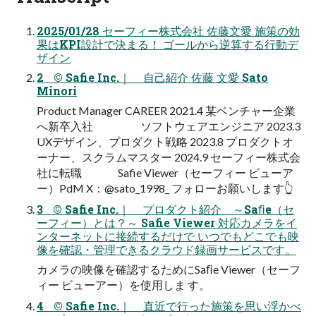
2025/01/28 セーフィー株式会社 佐藤文愛 施策の効
果はKPI設計で決まる！ ゴールから逆算する行動デ
ザイン
2 © Safie Inc.｜ 自己紹介 佐藤 文愛 Sato
Minori
Product Manager CAREER 2021.4 某ベンチャー企業
へ新卒入社 ソフトウェアエンジニア 2023.3
UXデザイン、プロダクト戦略 2023.8 プロダクトオ
ーナー、スクラムマスター 2024.9 セーフィー株式会
社に転職 Safie Viewer（セーフィー ビューア
ー）PdM X：@sato_1998_ フォローお願いします👆
3 © Safie Inc.｜ プロダクト紹介 ～Saﬁe（セ
ーフィー）とは？～ Safie Viewer 対応カメラをイ
ンターネットに接続するだけで いつでもどこでも映
像を確認・管理できるクラウド録画サービスです。
カメラの映像を確認するためにSaﬁe Viewer（セーフ
ィー ビューアー）を使用しま す。
4 © Safie Inc.｜ 直近で行った施策を思い浮かべ