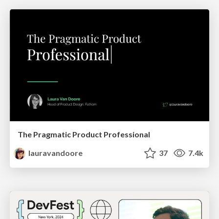
The Pragmatic Product Professional
lauravandoore
37
7.4k