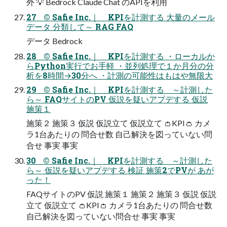
外 💡 Bedrock Claude Chat のAPIを利用
27 © Safie Inc.｜ KPIを計測する 大量のメール
データ 分類して～ RAG FAQ
データ Bedrock
28 © Safie Inc.｜ KPIを計測する ・ローカルか
らPython実行でお手軽 ・並列処理で１か月分の分
析を8時間→30分へ ・計測の可能性はもはや無限大
29 © Safie Inc.｜ KPIを計測する ～計測した
ら～ FAQサイトのPV 仮説を疑いアプデする 仮説
施策１
施策２ 施策３ 仮説 仮説立て 仮説立て 👛KPI👛 カメ
ラ1台あたりの 問合せ数 自己解決を図っていない問
合せ 事実 事実
30 © Safie Inc.｜ KPIを計測する ～計測した
ら～ 仮説を疑いアプデする 検証 施策2でPVが あが
った！
FAQサイトのPV 仮説 施策１ 施策２ 施策３ 仮説 仮説
立て 仮説立て 👛KPI👛 カメラ1台あたりの 問合せ数
自己解決を図っていない問合せ 事実 事実