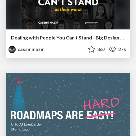
Dealing with People You Can't Stand - Big Design 2015
cassininazir
367
27k