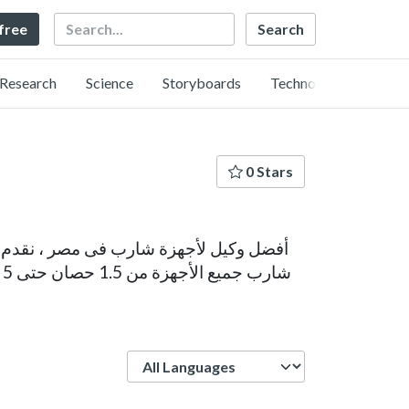
Search
 free
Research
Science
Storyboards
Technology
0 Stars
ش
Language