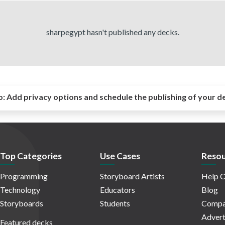
sharpegypt hasn't published any decks.
o:
Add privacy options and schedule the publishing of your d
Top Categories
Use Cases
Resou
Programming
Storyboard Artists
Help C
Technology
Educators
Blog
Storyboards
Students
Compa
Advert
Featured decks