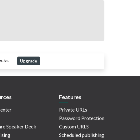
ecks
Upgrade
rces
Features
enter
Private URLs
Password Protection
re Speaker Deck
Custom URLS
ising
Scheduled publishing