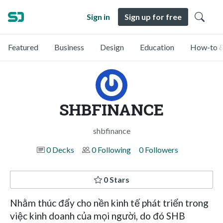
Sign in
Sign up for free
Featured
Business
Design
Education
How-to &
SHBFINANCE
shbfinance
0 Decks
0 Following
0 Followers
0 Stars
Nhằm thúc đẩy cho nền kinh tế phát triển trong
việc kinh doanh của mọi người, do đó SHB