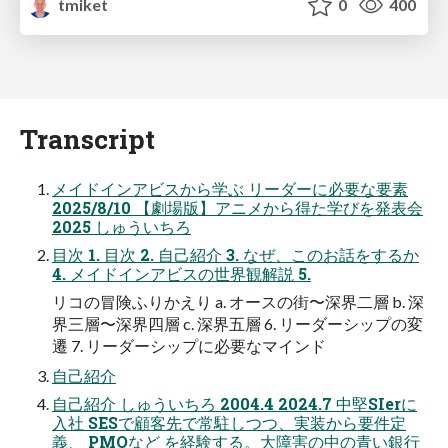
tmiket
0
400
Transcript
メイドインアビスから学ぶ リーダーに必要な要素
2025/8/10 【劇場版】アニメから得た学びを発表会
2025 しゅういちろ
目次 1. 目次 2. 自己紹介 3. なぜ、このお話をするか
4. メイドインアビスの世界観解説 5.
リコの冒険ふりかえり a. オースの街〜深界二層 b. 深
界三層〜深界四層 c. 深界五層 6. リーダーシップの変
遷 7. リーダーシップに必要なマインド
自己紹介
自己紹介 しゅういちろ 2004.4 2024.7 中堅SIerに
入社 SESで顧客先で常駐しつつ、実装から要件定
義、 PMOなど を経験する。大障害の中の青い銀行