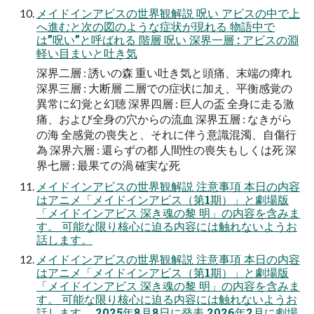
メイドインアビスの世界観解説 呪い アビスの中で上
へ進むと次の図のような症状が現れる 物語中で
は”呪い”と呼ばれる 階層 呪い 深界一層 : アビスの淵
軽い目まいと吐き気
深界二層 : 誘いの森 重い吐き気と頭痛、末端の痺れ
深界三層 : 大断層 二層での症状に加え、平衡感覚の
異常に幻覚と幻聴 深界四層 : 巨人の盃 全身に走る激
痛、および全身の穴からの流血 深界五層 : なきがら
の海 全感覚の喪失と、それに伴う意識混濁、自傷行
為 深界六層 : 還らずの都 人間性の喪失もしくは死 深
界七層 : 最果ての渦 確実な死
メイドインアビスの世界観解説 注意事項 本日の内容
はアニメ「メイドインアビス（第1期）」と劇場版
「メイドインアビス 深き魂の黎 明」の内容を含みま
す。 可能な限り核心に迫る内容には触れないようお
話します。
メイドインアビスの世界観解説 注意事項 本日の内容
はアニメ「メイドインアビス（第1期）」と劇場版
「メイドインアビス 深き魂の黎 明」の内容を含みま
す。 可能な限り核心に迫る内容には触れないようお
話します。 2025年8月8日に発表 2026年2月に劇場