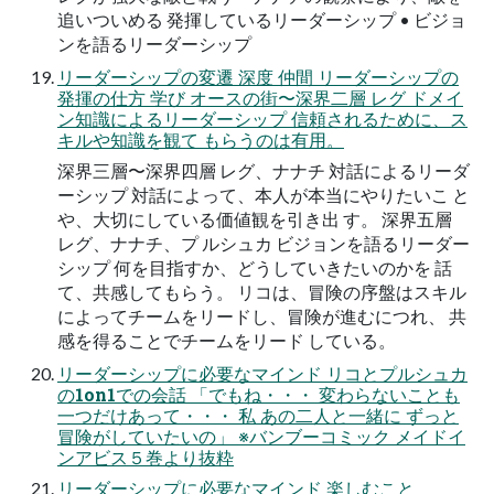
追いついめる 発揮しているリーダーシップ • ビジョ
ンを語るリーダーシップ
リーダーシップの変遷 深度 仲間 リーダーシップの
発揮の仕方 学び オースの街〜深界二層 レグ ドメイ
ン知識によるリーダーシップ 信頼されるために、ス
キルや知識を観て もらうのは有用。
深界三層〜深界四層 レグ、ナナチ 対話によるリーダ
ーシップ 対話によって、本人が本当にやりたいこ と
や、大切にしている価値観を引き出 す。 深界五層
レグ、ナナチ、プ ルシュカ ビジョンを語るリーダー
シップ 何を目指すか、どうしていきたいのかを 話
て、共感してもらう。 リコは、冒険の序盤はスキル
によってチームをリードし、冒険が進むにつれ、 共
感を得ることでチームをリード している。
リーダーシップに必要なマインド リコとプルシュカ
の1on1での会話 「でもね・・・ 変わらないことも
一つだけあって・・・ 私 あの二人と一緒に ずっと
冒険がしていたいの」 ※バンブーコミック メイドイ
ンアビス５巻より抜粋
リーダーシップに必要なマインド 楽しむこと