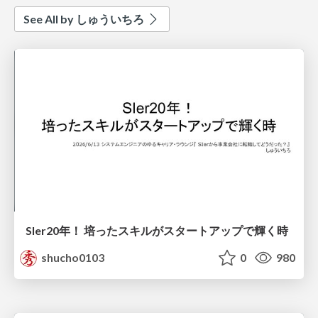
See All by しゅういちろ
SIer20年！ 培ったスキルがスタートアップで輝く時
shucho0103
0
980