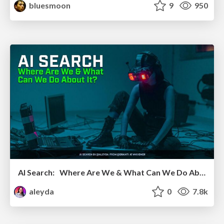
bluesmoon
9
950
AI Search: Where Are We & What Can We Do About It?
aleyda
0
7.8k