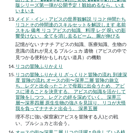
版シリーズ第一弾が公開予定！観始めるなら。いま
いまいま
メイド・イン・アビスの世界観解説 リコと仲間たち
リコとその仲間達のスキルセットを解説します 名前
スキル 備考 リコ アビスの知識、料理 レグ 呪いの影
響受けない、全てを消し去るビーム、腕が伸びる
記憶がない ナナチ アビスの知識、医療知識、生物の
意識の流れが見える プルシュカ 遺物（アビスの中で
見つかる便利かもしれない道具）の機動
リコの冒険ふりかえり
リコの冒険ふりかえり ざっくりと冒険の流れ 到達深
度 冒険の流れ オースの街〜深界二層 冒険の旅立
ち、レグと出会ったことで母親に出会うため、アビ
スに潜ることを決意する。 アビスの知識を活かして
冒険をしつつ、レグとの絆を深めていく。 深界三
層〜深界四層 原生生物の強さを見誤り、リコが大怪
我を負ってナナチと出会う。 深界五層
理不尽に強い探窟家(アビスを冒険する人)との戦
い、プルシュカと出会う。
オースの街〜深界二層 リコの活躍 • 自生している植