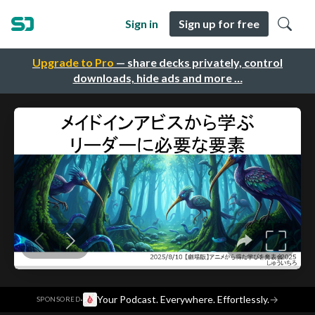
Sign in
Sign up for free
Upgrade to Pro
— share decks privately, control
downloads, hide ads and more …
·
Your Podcast. Everywhere. Effortlessly.
→
SPONSORED