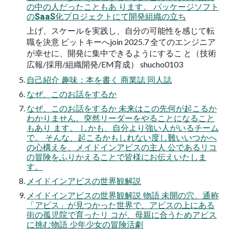
の中の人だったこともあ ります。 パッケージソフト
のSaaS化プロジェクトにて開発組織の立ち
上げ、スケールを実践し、自分の可能性を感じて転
職を決意 ビットキーへjoin 2025.7 全てのエンジニア
が幸せに、開発に集中できるようにするこ と（技術
広報/採用/組織開発/EM育成） shucho0103
自己紹介 趣味：本を書く 商業誌 同人誌
なぜ、このお話をするか
なぜ、このお話をするか 未来はこの先何が起こるか
わかりません。突然リーダーをやることになること
もあり ます。 しかも、自分より強い人がいるチーム
で。 そんな、起こるかもしれない度し難いいつかへ
の心構えを、メイドインアビスの主人 公であるリコ
の冒険をふりかえることで皆様にお伝えいたしま
す。
メイドインアビスの世界観解説
メイドインアビスの世界観解説 物語 未開の穴、通称
「アビス」が見つかった世界で、アビスの上にある
街の孤児院で育ったリ コが、母親に合うためアビス
に挑む物語 少年少女の冒険活劇