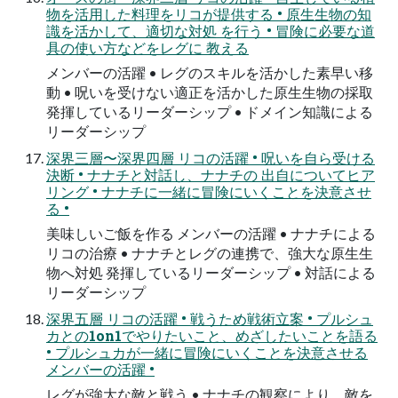
物を活用した料理をリコが提供する • 原生生物の知
識を活かして、適切な対処 を行う • 冒険に必要な道
具の使い方などをレグに 教える
メンバーの活躍 • レグのスキルを活かした素早い移
動 • 呪いを受けない適正を活かした原生生物の採取
発揮しているリーダーシップ • ドメイン知識による
リーダーシップ
深界三層〜深界四層 リコの活躍 • 呪いを自ら受ける
決断 • ナナチと対話し、ナナチの 出自についてヒア
リング • ナナチに一緒に冒険にいくことを決意させ
る •
美味しいご飯を作る メンバーの活躍 • ナナチによる
リコの治療 • ナナチとレグの連携で、強大な原生生
物へ対処 発揮しているリーダーシップ • 対話による
リーダーシップ
深界五層 リコの活躍 • 戦うため戦術立案 • プルシュ
カとの1on1でやりたいこと、めざしたいことを語る
• プルシュカが一緒に冒険にいくことを決意させる
メンバーの活躍 •
レグが強大な敵と戦う • ナナチの観察により、敵を