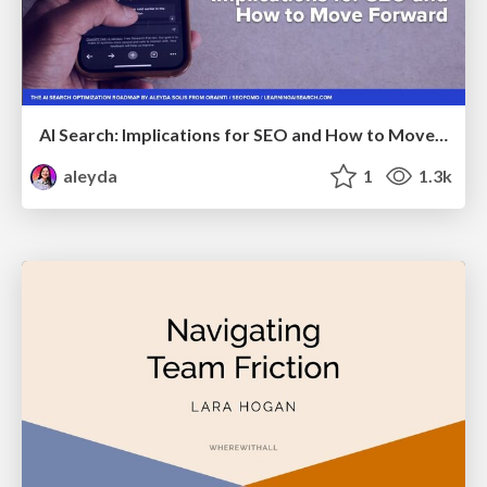
AI Search: Implications for SEO and How to Move Forward - #ShenzhenSEOConference
aleyda
1
1.3k