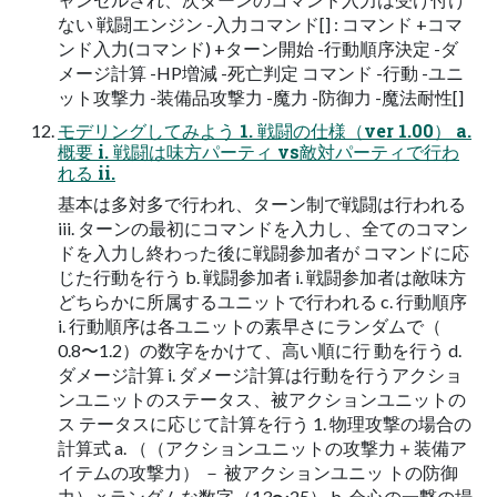
ない 戦闘エンジン -入力コマンド[] : コマンド +コマ
ンド入力(コマンド) +ターン開始 -行動順序決定 -ダ
メージ計算 -HP増減 -死亡判定 コマンド -行動 -ユニ
ット攻撃力 -装備品攻撃力 -魔力 -防御力 -魔法耐性[]
モデリングしてみよう 1. 戦闘の仕様（ver 1.00） a.
概要 i. 戦闘は味方パーティ vs敵対パーティで行わ
れる ii.
基本は多対多で行われ、ターン制で戦闘は行われる
iii. ターンの最初にコマンドを入力し、全てのコマン
ドを入力し終わった後に戦闘参加者が コマンドに応
じた行動を行う b. 戦闘参加者 i. 戦闘参加者は敵味方
どちらかに所属するユニットで行われる c. 行動順序
i. 行動順序は各ユニットの素早さにランダムで（
0.8〜1.2）の数字をかけて、高い順に行 動を行う d.
ダメージ計算 i. ダメージ計算は行動を行うアクショ
ンユニットのステータス、被アクションユニットの
ス テータスに応じて計算を行う 1. 物理攻撃の場合の
計算式 a. （（アクションユニットの攻撃力＋装備ア
イテムの攻撃力） － 被アクションユニッ トの防御
力） × ランダムな数字（13〜25） b. 会心の一撃の場