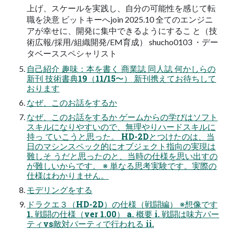
上げ、スケールを実践し、自分の可能性を感じて転
職を決意 ビットキーへjoin 2025.10 全てのエンジニ
アが幸せに、開発に集中できるようにするこ と（技
術広報/採用/組織開発/EM育成） shucho0103 ・デー
タベーススペシャリスト
自己紹介 趣味：本を書く 商業誌 同人誌 何かしらの
新刊 技術書典19（11/15〜） 新刊携えてお待ちして
おります
なぜ、このお話をするか
なぜ、このお話をするか ゲームからの学びはソフト
スキルになりやすいので、無理やりハードスキルに
持っ ていこうと思った。 HD-2Dとつけたのは、当
日のマシンスペック的にオブジェクト指向の実現は
難しそ うだと思ったのと、当時の仕様を思い出すの
が難しいからです。 ※ 単なる思考実験です。実際の
仕様はわかりません。
モデリングをする
ドラクエ３（HD-2D）の仕様（戦闘編） ※想像です
1. 戦闘の仕様（ver 1.00） a. 概要 i. 戦闘は味方パー
ティvs敵対パーティで行われる ii.