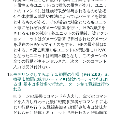
ト属性 a. 各ユニットには種族の属性があり、ユニッ
トのコマンドには種族特攻が付与されるものがある
4. 全体攻撃 a. 武器や魔法によってはパーティを対象
とするものがある。その場合は対象となる各ユニッ
ト毎にそれぞれダメージ計算を行い、 HPの減少を
させる e. HPの減少 i. 各ユニットの行動後、被アクシ
ョンユニットはダメージ計算で算出されたダメージ
を現在の HPからマイナスをする。 HPの最小値は0
とする。 f. 死亡判定 i. 各ユニットの行動後に HPが0
となったユニットは戦闘不能となり、このターンの
全ての行動がキャンセルされ、次ターンのコマンド
入力は受け付けない
モデリングしてみよう 1. 戦闘の仕様（ver 2.00） a.
概要 i. 戦闘は味方パーティvs敵対パーティで行われ
る ii. 基本は多対多で行われ、ターン制で戦闘は行わ
れる
iii. ターンの最初にコマンドを入力し、全てのコマン
ドを入力し終わった後に戦闘参加者がコマンド に応
じた行動を行う b. 戦闘参加者 i. 戦闘参加者は敵味方
どちらかに所属するユニットで行われる c. 行動順序