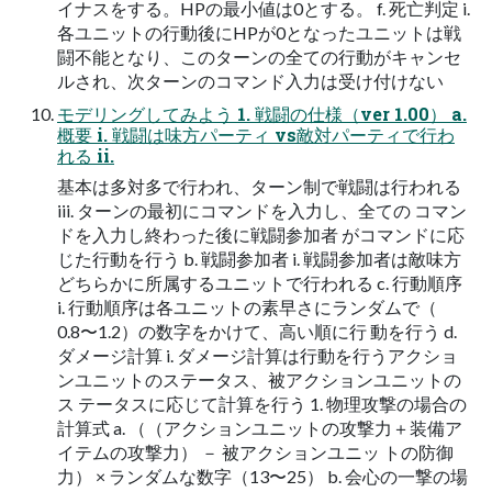
イナスをする。HPの最小値は0とする。 f. 死亡判定 i.
各ユニットの行動後にHPが0となったユニットは戦
闘不能となり、このターンの全ての行動がキャンセ
ルされ、次ターンのコマンド入力は受け付けない
モデリングしてみよう 1. 戦闘の仕様（ver 1.00） a.
概要 i. 戦闘は味方パーティ vs敵対パーティで行わ
れる ii.
基本は多対多で行われ、ターン制で戦闘は行われる
iii. ターンの最初にコマンドを入力し、全ての コマン
ドを入力し終わった後に戦闘参加者 がコマンドに応
じた行動を行う b. 戦闘参加者 i. 戦闘参加者は敵味方
どちらかに所属するユニットで行われる c. 行動順序
i. 行動順序は各ユニットの素早さにランダムで（
0.8〜1.2）の数字をかけて、高い順に行 動を行う d.
ダメージ計算 i. ダメージ計算は行動を行うアクショ
ンユニットのステータス、被アクションユニットの
ス テータスに応じて計算を行う 1. 物理攻撃の場合の
計算式 a. （（アクションユニットの攻撃力＋装備ア
イテムの攻撃力） － 被アクションユニッ トの防御
力） × ランダムな数字（13〜25） b. 会心の一撃の場