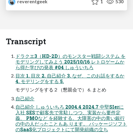
reverentgeek
1
530
Transcript
ドラクエ3（HD-2D）のモンスター戦闘システム を
モデリングしてみよう 2025/10/16 レトロゲームか
ら得た学びの発表 #04 しゅういちろ
目次 1. 目次 2. 自己紹介 3. なぜ、このお話をするか
4. モデリングをする 5.
モデリングをする２（懇親会で） 6. まとめ
自己紹介
自己紹介 しゅういちろ 2004.4 2024.7 中堅SIerに
入社 SESで顧客先で常駐しつつ、実装から要件定
義、 PMOなど を経験する。大障害の中の青い銀行
の中の人だったこともあ ります。 パッケージソフト
のSaaS化プロジェクトにて開発組織の立ち