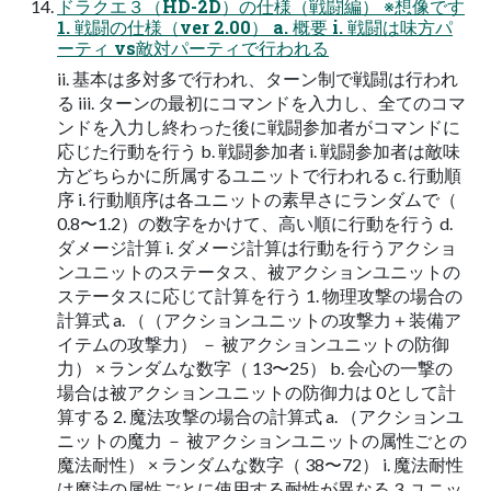
ドラクエ３（HD-2D）の仕様（戦闘編） ※想像です
1. 戦闘の仕様（ver 2.00） a. 概要 i. 戦闘は味方パ
ーティ vs敵対パーティで行われる
ii. 基本は多対多で行われ、ターン制で戦闘は行われ
る iii. ターンの最初にコマンドを入力し、全てのコマ
ンドを入力し終わった後に戦闘参加者がコマンドに
応じた行動を行う b. 戦闘参加者 i. 戦闘参加者は敵味
方どちらかに所属するユニットで行われる c. 行動順
序 i. 行動順序は各ユニットの素早さにランダムで（
0.8〜1.2）の数字をかけて、高い順に行動を行う d.
ダメージ計算 i. ダメージ計算は行動を行うアクショ
ンユニットのステータス、被アクションユニットの
ステータスに応じて計算を行う 1. 物理攻撃の場合の
計算式 a. （（アクションユニットの攻撃力＋装備ア
イテムの攻撃力） － 被アクションユニットの防御
力） × ランダムな数字（ 13〜25） b. 会心の一撃の
場合は被アクションユニットの防御力は 0として計
算する 2. 魔法攻撃の場合の計算式 a. （アクションユ
ニットの魔力 － 被アクションユニットの属性ごとの
魔法耐性） × ランダムな数字（ 38〜72） i. 魔法耐性
は魔法の属性ごとに使用する耐性が異なる 3. ユニッ