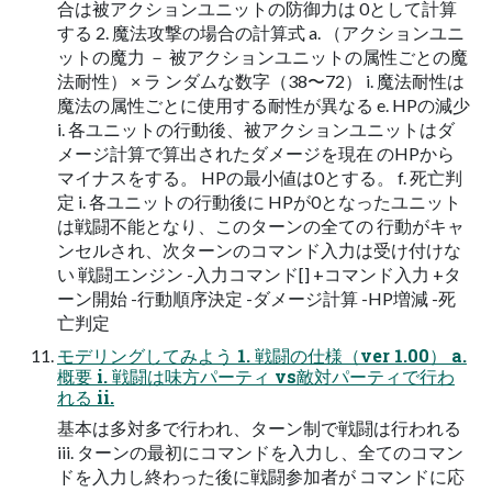
合は被アクションユニットの防御力は 0として計算
する 2. 魔法攻撃の場合の計算式 a. （アクションユニ
ットの魔力 － 被アクションユニットの属性ごとの魔
法耐性） × ラ ンダムな数字（38〜72） i. 魔法耐性は
魔法の属性ごとに使用する耐性が異なる e. HPの減少
i. 各ユニットの行動後、被アクションユニットはダ
メージ計算で算出されたダメージを現在 のHPから
マイナスをする。 HPの最小値は0とする。 f. 死亡判
定 i. 各ユニットの行動後に HPが0となったユニット
は戦闘不能となり、このターンの全ての 行動がキャ
ンセルされ、次ターンのコマンド入力は受け付けな
い 戦闘エンジン -入力コマンド[] +コマンド入力 +タ
ーン開始 -行動順序決定 -ダメージ計算 -HP増減 -死
亡判定
モデリングしてみよう 1. 戦闘の仕様（ver 1.00） a.
概要 i. 戦闘は味方パーティ vs敵対パーティで行わ
れる ii.
基本は多対多で行われ、ターン制で戦闘は行われる
iii. ターンの最初にコマンドを入力し、全てのコマン
ドを入力し終わった後に戦闘参加者が コマンドに応