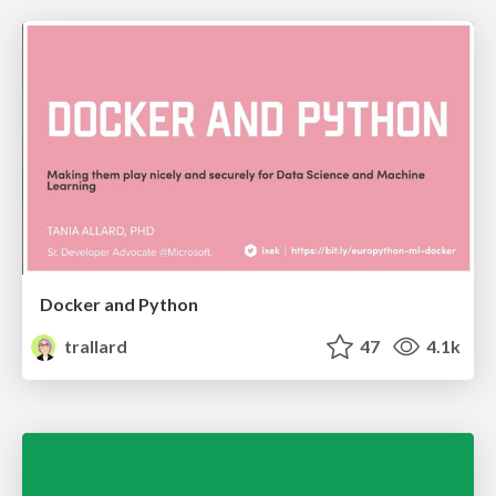
Docker and Python
trallard
47
4.1k