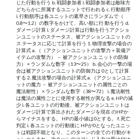
じた行動を行う b. 戦闘参加者 i. 戦闘参加者は敵味方
どちらかに所属するユニットで行われる c. 行動順序
i. 行動順序は各ユニットの素早さにランダムで（
0.8〜1.2）の数字をかけて、高い順に行 動を行う d.
ダメージ計算 i. ダメージ計算は行動を行うアクショ
ンユニットのステータス、被アクションユニットの
ス テータスに応じて計算を行う 1. 物理攻撃の場合の
計算式 a. （（アクションユニットの攻撃力＋装備ア
イテムの攻撃力） － 被アクションユ ニットの防御
力） × ランダムな数字（13〜25） b. 会心の一撃の場
合は被アクションユニットの防御力は 0として計算
する 2. 魔法攻撃の場合の計算式 a. （アクションユニ
ットの魔力 － 被アクションユニットの属性ごとの
魔法耐性） × ランダムな数字（38〜72） i. 魔法耐性
は魔法の属性ごとに使用する耐性が異なる e. HPの減
少 i. 各ユニットの行動後、被アクションユニットは
ダメージ計算で算出されたダメージを現在 のHPか
らマイナスをする。 HPの最小値は0とする。 f. 死亡
判定 i. 各ユニットの行動後に HPが0となったユニッ
トは戦闘不能となり、このターンの全ての 行動がキ
ャンセルされ、次ターンのコマンド入力は受け付け