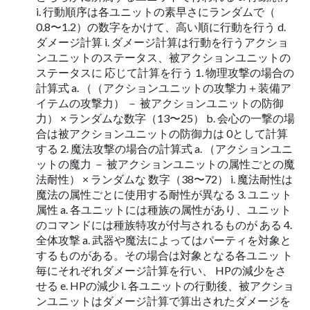
i. 行動順序は各ユニットの素早さにランダムで（
0.8〜1.2）の数字をかけて、高い順に行動を行う d.
ダメージ計算 i. ダメージ計算は行動を行うアクショ
ンユニットのステータス、被アクションユニットの
ステータスに 応じて計算を行う 1. 物理攻撃の場合の
計算式 a. （（アクションユニットの攻撃力＋装備ア
イテムの攻撃力） － 被アクションユニットの防御
力） × ランダムな数字（13〜25） b. 会心の一撃の場
合は被アクションユニットの防御力は 0として計算
する 2. 魔法攻撃の場合の計算式 a. （アクションユニ
ットの魔力 － 被アクションユニットの属性ごとの魔
法耐性） × ランダムな 数字（38〜72） i. 魔法耐性は
魔法の属性ごとに使用する耐性が異なる 3. ユニット
属性 a. 各ユニットには種族の属性があり、ユニット
のコマンドには種族特攻が付与されるものが ある 4.
全体攻撃 a. 武器や魔法によってはパーティを対象と
するものがある。その場合は対象となる各ユニッ ト
毎にそれぞれダメージ計算を行い、 HPの減少をさ
せる e. HPの減少 i. 各ユニットの行動後、被アクショ
ンユニットはダメージ計算で算出されたダメージを