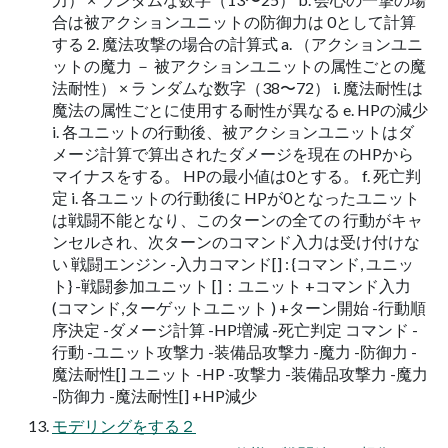
合は被アクションユニットの防御力は 0として計算
する 2. 魔法攻撃の場合の計算式 a. （アクションユニ
ットの魔力 － 被アクションユニットの属性ごとの魔
法耐性） × ラ ンダムな数字（38〜72） i. 魔法耐性は
魔法の属性ごとに使用する耐性が異なる e. HPの減少
i. 各ユニットの行動後、被アクションユニットはダ
メージ計算で算出されたダメージを現在 のHPから
マイナスをする。 HPの最小値は0とする。 f. 死亡判
定 i. 各ユニットの行動後に HPが0となったユニット
は戦闘不能となり、このターンの全ての 行動がキャ
ンセルされ、次ターンのコマンド入力は受け付けな
い 戦闘エンジン -入力コマンド[] : {コマンド, ユニッ
ト} -戦闘参加ユニット []：ユニット +コマンド入力
(コマンド,ターゲットユニット ) +ターン開始 -行動順
序決定 -ダメージ計算 -HP増減 -死亡判定 コマンド -
行動 -ユニット攻撃力 -装備品攻撃力 -魔力 -防御力 -
魔法耐性[] ユニット -HP -攻撃力 -装備品攻撃力 -魔力
-防御力 -魔法耐性[] +HP減少
モデリングをする２