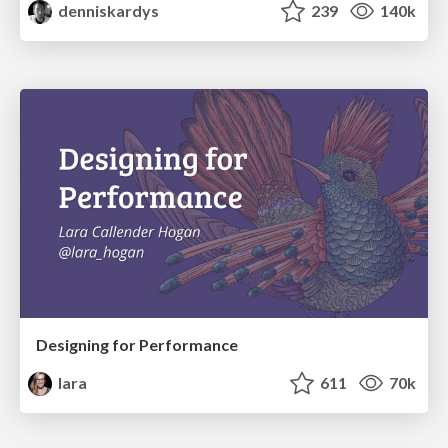
denniskardys
239
140k
Designing for Performance
lara
611
70k