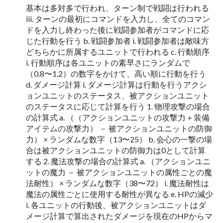
基本は多対多で行われ、ターン制で戦闘は行われる
iii. ターンの最初にコマンドを入力し、全てのコマン
ドを入力し終わった後に戦闘参加者がコマンドに応
じた行動を行う b. 戦闘参加者 i. 戦闘参加者は敵味方
どちらかに所属するユニットで行われる c. 行動順序
i. 行動順序は各ユニットの素早さにランダムで
（0.8〜1.2）の数字をかけて、高い順に行動を行う
d. ダメージ計算 i. ダメージ計算は行動を行うアクシ
ョンユニットのステータス、被アクションユニット
のステータスに応じて計算を行う 1. 物理攻撃の場合
の計算式 a. （（アクションユニットの攻撃力＋装備
アイテムの攻撃力） － 被アクションユニットの防御
力） × ランダムな数字（13〜25） b. 会心の一撃の場
合は被アクションユニットの防御力は0として計算
する 2. 魔法攻撃の場合の計算式 a. （アクションユニ
ットの魔力 － 被アクションユニットの属性ごとの魔
法耐性） × ランダムな数字（38〜72） i. 魔法耐性は
魔法の属性ごとに使用する耐性が異なる e. HPの減少
i. 各ユニットの行動後、被アクションユニットはダ
メージ計算で算出されたダメージを現在のHPからマ