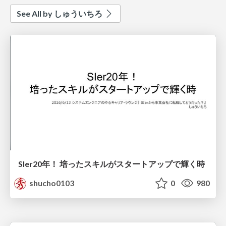
See All by しゅういちろ
SIer20年！ 培ったスキルがスタートアップで輝く時
shucho0103
0
980