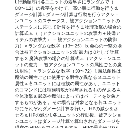
i. 行動順序は各ユニットの素早さにランダムで（
0.8〜1.2）の数字をかけて、高い順に行動を行う d.
ダメージ計算 i. ダメージ計算は行動を行うアクショ
ンユニットのステータス、被アクションユニットの
ステータスに 応じて計算を行う 1. 物理攻撃の場合の
計算式 a. （（アクションユニットの攻撃力＋装備ア
イテムの攻撃力） － 被アクションユニットの防御
力） × ランダムな数字（13〜25） b. 会心の一撃の場
合は被アクションユニットの防御力は 0として計算
する 2. 魔法攻撃の場合の計算式 a. （アクションユニ
ットの魔力 － 被アクションユニットの属性ごとの魔
法耐性） × ランダムな 数字（38〜72） i. 魔法耐性は
魔法の属性ごとに使用する耐性が異なる 3. ユニット
属性 a. 各ユニットには種族の属性があり、ユニット
のコマンドには種族特攻が付与されるものが ある 4.
全体攻撃 a. 武器や魔法によってはパーティを対象と
するものがある 。その場合は対象となる各ユ ニット
毎にそれぞれダメージ計算を行い、 HPの減少をさ
せる e. HPの減少 i. 各ユニットの行動後、被アクショ
ンユニットはダメージ計算で算出されたダメージを
現在の HPか らマイナスをする。HPの最小値は0と