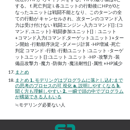
する。 f. 死亡判定 i. 各ユニットの行動後にHPが0と
なったユニットは戦闘不能となり、このターンの全
ての行動が キャンセルされ、次ターンのコマンド入
力は受け付けない 戦闘エンジン -入力コマンド[] : {コ
マンド, ユニット} -戦闘参加ユニット[]：ユニット
+コマンド入力(コマンド,ターゲットユニット ) +ター
ン開始 -行動順序決定 -ダメージ計算 -HP増減 -死亡
判定 コマンド -行動 -行動ユニット :ユニット -ターゲ
ットユニット [] :ユニット ユニット -HP -攻撃力 -装
備品攻撃力 -魔力 -防御力 -魔法耐性[] -属性 +HP減少
まとめ
まとめ 1. モデリングはプログラムに落とし込むまで
の思考のプロセスの可 視化 a. 説明しやすくなる b.
聞く方も理解しやすい 2. 一瞬で頭の中でプログラム
が構築できる人もいる
≒モデリング必要ない人