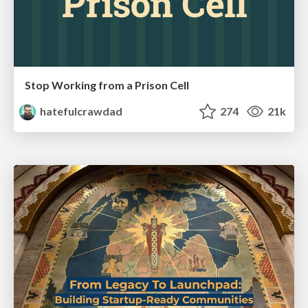
Stop Working from a Prison Cell
hatefulcrawdad
274
21k