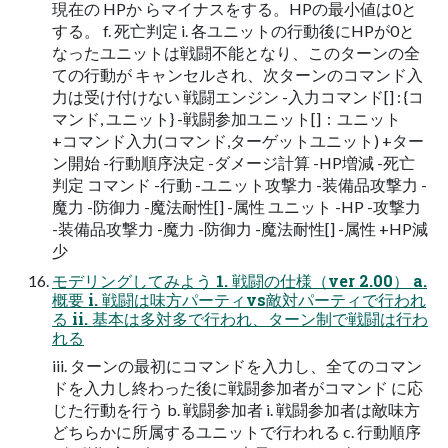
現在の HPか らマイナスをする。HPの最小値は0と
する。 f. 死亡判定 i. 各ユニットの行動後にHPが0と
なったユニットは戦闘不能となり、このターンの全
ての行動が キャンセルされ、次ターンのコマンド入
力は受け付けない 戦闘エンジン -入力コマンド[] : {コ
マンド, ユニット} -戦闘参加ユニット[]：ユニット
+コマンド入力(コマンド,ターゲットユニット) +ター
ン開始 -行動順序決定 -ダメージ計算 -HP増減 -死亡
判定 コマンド -行動 -ユニット攻撃力 -装備品攻撃力 -
魔力 -防御力 -魔法耐性[] -属性 ユニット -HP -攻撃力
-装備品攻撃力 -魔力 -防御力 -魔法耐性[] -属性 +HP減
少
モデリングしてみよう 1. 戦闘の仕様（ver 2.00） a.
概要 i. 戦闘は味方パーティvs敵対パーティで行われ
る ii. 基本は多対多で行われ、ターン制で戦闘は行わ
れる
iii. ターンの最初にコマンドを入力し、全てのコマン
ドを入力し終わった後に戦闘参加者がコマンド に応
じた行動を行う b. 戦闘参加者 i. 戦闘参加者は敵味方
どちらかに所属するユニットで行われる c. 行動順序