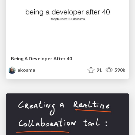
Being A Developer After 40
akosma
91
590k