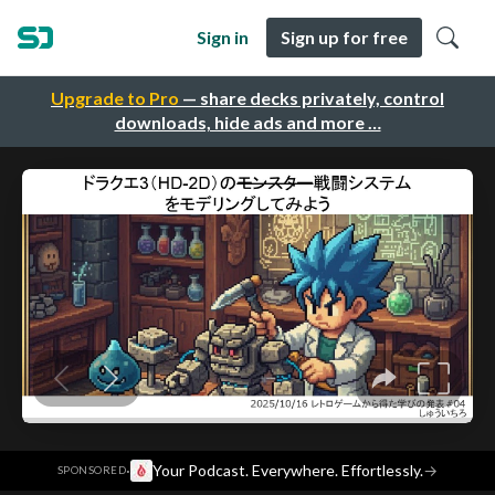
Sign in
Sign up for free
Upgrade to Pro
— share decks privately, control
downloads, hide ads and more …
·
Your Podcast. Everywhere. Effortlessly.
→
SPONSORED