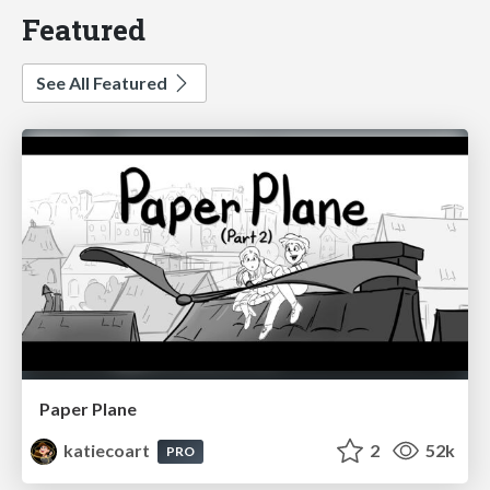
Featured
See All Featured
Paper Plane
katiecoart
2
52k
PRO