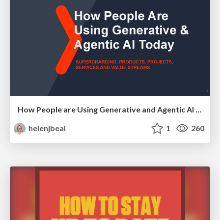
How People are Using Generative and Agentic AI to Supercharge Their Products, Projects, Services and Value Streams Today
helenjbeal
1
260