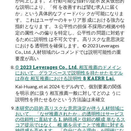
が向上します。 2. 行動可能な指針の提示 反実仮想的
な説明により、「何 を改善すれば望む求人に届く
か」という具体的なフィードバッ クが可能になりま
す。 これはユーザーのキャリア形 成における強力な
指針となりま す。 3. 公平性の担保 不採用の根拠や特
定の属性 への偏りを特定し、公平性の 問題に対処す
るために説明性 は不可欠です。 高リスクな意思決定
における 透明性を確保します。 © 2023 Leverages
Co., Ltd. 人材領域のレコメンドでは説明可能性の重
要度が高い
© 2023 Leverages Co., Ltd. 相互推薦のドメイン
において、グラフベースで説明性を持たせたモデル
は存在 相互推薦における説明性 8 KAERR Lai,
Kai-Huang, et al. 2024 モデル内で、個別要素の関係
を明示 的に扱う 相互推薦一般に対してどのよ うに
説明性を持たせるかとい う方法論は未確立
本研究の目的 高リスクな意思決定が伴う人材領域に
おいて、 「なぜ推薦されたか」の透明性はサービス
の信頼性に直結する 1. 納得感と信頼の醸成 単なるス
コア提示ではなく、根 拠を示すことで推薦に対する
納得感を高めます。 「自分に合う理由」が明確にな