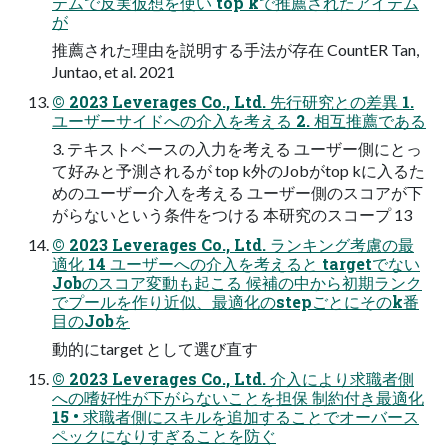
テムで反実仮想を使い top kで推薦されたアイテム
が
推薦された理由を説明する手法が存在 CountER Tan,
Juntao, et al. 2021
© 2023 Leverages Co., Ltd. 先行研究との差異 1.
ユーザーサイドへの介入を考える 2. 相互推薦である
3. テキストベースの入力を考える ユーザー側にとっ
て好みと予測されるが top k外のJobがtop kに入るた
めのユーザー介入を考える ユーザー側のスコアが下
がらないという条件をつける 本研究のスコープ 13
© 2023 Leverages Co., Ltd. ランキング考慮の最
適化 14 ユーザーへの介入を考えると targetでない
Jobのスコア変動も起こる 候補の中から初期ランク
でプールを作り近似、最適化のstepごとにそのk番
目のJobを
動的にtarget として選び直す
© 2023 Leverages Co., Ltd. 介入により求職者側
への嗜好性が下がらないことを担保 制約付き最適化
15 • 求職者側にスキルを追加することでオーバース
ペックになりすぎることを防ぐ