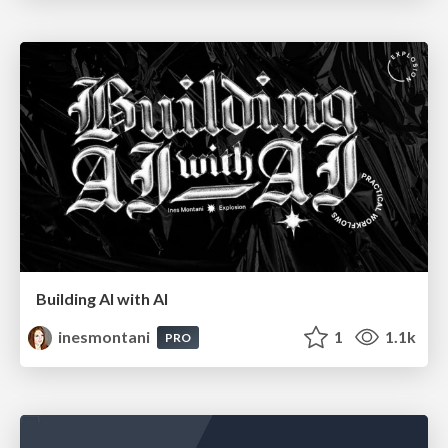
Building AI with AI
inesmontani
1
1.1k
PRO