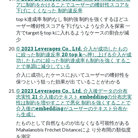
アに制約をかけることでユーザーの嗜好性スコアを
下げに くくなった 制約違反率
top k達成率 制約なし 制約強 制約を強くするほどユ
ーザー嗜好性スコアを下げないような介入を探索 一
方でtargetをtop kに入れるようなケースの割合が減
少
© 2023 Leverages Co., Ltd. 介入が成功したもの
に絞った制約違反率 20 top kへ押し上げる介入が成
功したものに絞った制約達成率も制約を強く するこ
とで単調に減少している
介入に成功したケースにおいてユーザーの嗜好性を
保つという狙った効果が出 ていることがわかる
© 2023 Leverages Co., Ltd. 介入後データの分布
忠実性 21 介入後のテキスト embeddingの分布忠実
性は制約を増やすことで悪化 制約を強くすることで
介入後のembeddingがユーザーのテキスト分布か
ら生成し
たものとして自然なものが出なくなる可能性がある
Mahalanobis Fréchet Distanceによ り分布間の類似度
を測定