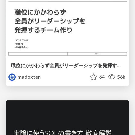
職位にかかわらず全員がリーダーシップを発揮するチーム作り / Building a team where everyone can demonstrate leadership regardless of position
madoxten
64
56k