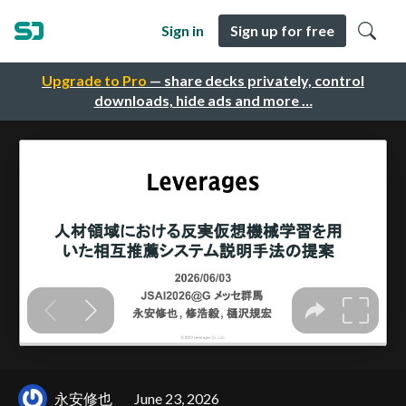
Sign in
Sign up for free
Upgrade to Pro
— share decks privately, control
downloads, hide ads and more …
永安修也
June 23, 2026