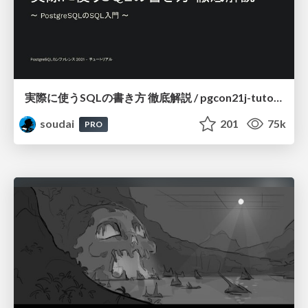
実際に使うSQLの書き方 徹底解説 / pgcon21j-tutorial
soudai
201
75k
PRO