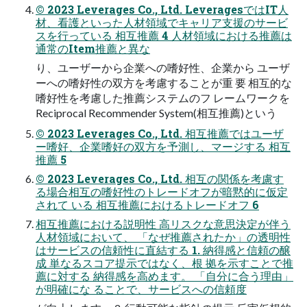
© 2023 Leverages Co., Ltd. LeveragesではIT人
材、看護といった人材領域でキャリア支援のサービ
スを行っている 相互推薦 4 人材領域における推薦は
通常のItem推薦と異な
り、ユーザーから企業への嗜好性、企業から ユーザ
ーへの嗜好性の双方を考慮することが重 要 相互的な
嗜好性を考慮した推薦システムのフ レームワークを
Reciprocal Recommender System(相互推薦)という
© 2023 Leverages Co., Ltd. 相互推薦ではユーザ
ー嗜好、企業嗜好の双方を予測し、マージする 相互
推薦 5
© 2023 Leverages Co., Ltd. 相互の関係を考慮す
る場合相互の嗜好性のトレードオフが暗黙的に仮定
されて いる 相互推薦におけるトレードオフ 6
相互推薦における説明性 高リスクな意思決定が伴う
人材領域において、 「なぜ推薦されたか」の透明性
はサービスの信頼性に直結する 1. 納得感と信頼の醸
成 単なるスコア提示ではなく、根 拠を示すことで推
薦に対する 納得感を高めます。 「自分に合う理由」
が明確にな ることで、サービスへの信頼度