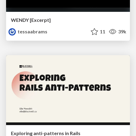
WENDY [Excerpt]
tessaabrams
11
39k
Exploring anti-patterns in Rails