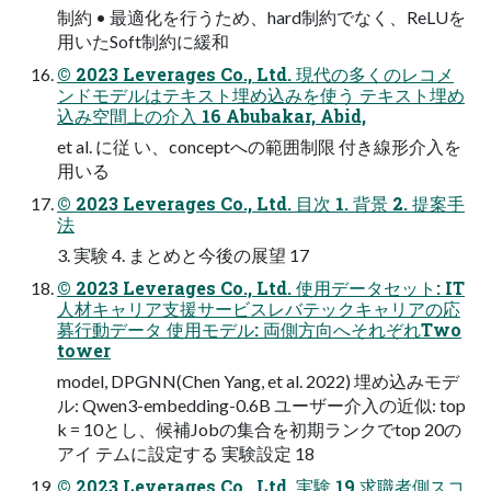
制約 • 最適化を行うため、hard制約でなく、ReLUを
用いたSoft制約に緩和
© 2023 Leverages Co., Ltd. 現代の多くのレコメ
ンドモデルはテキスト埋め込みを使う テキスト埋め
込み空間上の介入 16 Abubakar, Abid,
et al. に従 い、conceptへの範囲制限 付き線形介入を
用いる
© 2023 Leverages Co., Ltd. 目次 1. 背景 2. 提案手
法
3. 実験 4. まとめと今後の展望 17
© 2023 Leverages Co., Ltd. 使用データセット: IT
人材キャリア支援サービスレバテックキャリアの応
募行動データ 使用モデル: 両側方向へそれぞれTwo
tower
model, DPGNN(Chen Yang, et al. 2022) 埋め込みモデ
ル: Qwen3-embedding-0.6B ユーザー介入の近似: top
k = 10とし、候補Jobの集合を初期ランクでtop 20の
アイ テムに設定する 実験設定 18
© 2023 Leverages Co., Ltd. 実験 19 求職者側スコ