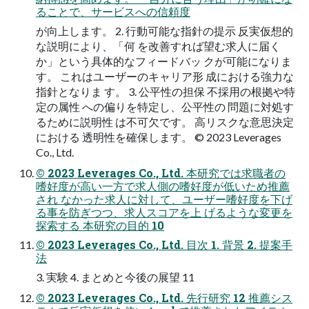
ることで、サービスへの信頼度
が向上します。 2. 行動可能な指針の提示 反実仮想的
な説明により、「何 を改善すれば望む求人に届く
か」という具体的なフィードバッ クが可能になりま
す。 これはユーザーのキャリア形 成における強力な
指針となりま す。 3. 公平性の担保 不採用の根拠や特
定の属性 への偏りを特定し、公平性の 問題に対処す
るために説明性 は不可欠です。 高リスクな意思決定
における 透明性を確保します。 © 2023 Leverages
Co., Ltd.
© 2023 Leverages Co., Ltd. 本研究では求職者の
嗜好度が高い一方で求人側の嗜好度が低いため推薦
され なかった求人に対して、ユーザー嗜好度を下げ
る事を防ぎつつ、求人スコアを上 げるような変更を
探索する 本研究の目的 10
© 2023 Leverages Co., Ltd. 目次 1. 背景 2. 提案手
法
3. 実験 4. まとめと今後の展望 11
© 2023 Leverages Co., Ltd. 先行研究 12 推薦シス