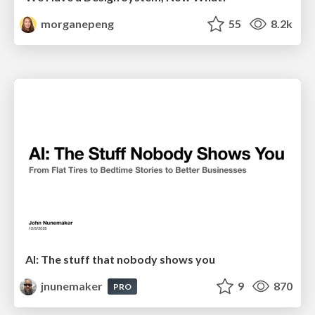
morganepeng
55
8.2k
AI: The stuff that nobody shows you
jnunemaker
9
870
PRO