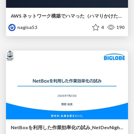
AWS ネットワーク構築でハマった（ハマりかけた） 5選とそこから得た教訓
nagisa53
4
190
NetBoxを利用した作業効率化の試み_NetDevNight4