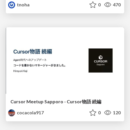
tnoha
0
470
Cursor Meetup Sapporo - Cursor物語 続編
cocacola917
0
120