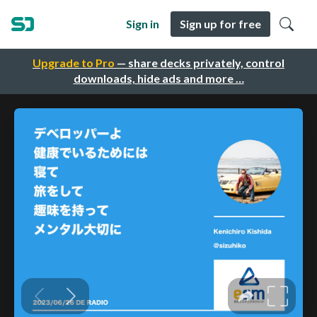
Sign in
Sign up for free
Upgrade to Pro
— share decks privately, control
downloads, hide ads and more …