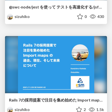
@swc-node/jest を使って テストを高速化する/jsfes-2022
sizuhiko
0
430
Rails 7の採用提案で注目を集め始めた Import maps の過去、現在、そして未来について/de radio 2
sizuhiko
2
1.5k