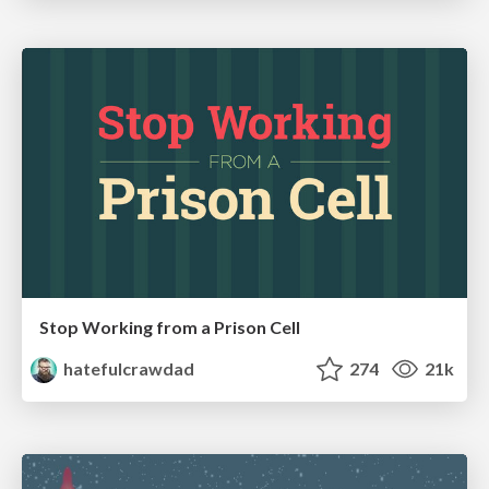
Stop Working from a Prison Cell
hatefulcrawdad
274
21k