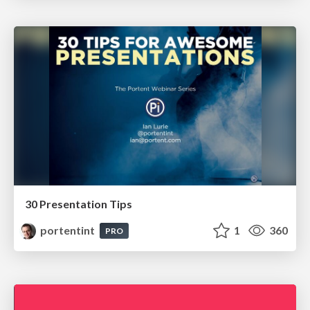
30 Presentation Tips
portentint
1
360
PRO