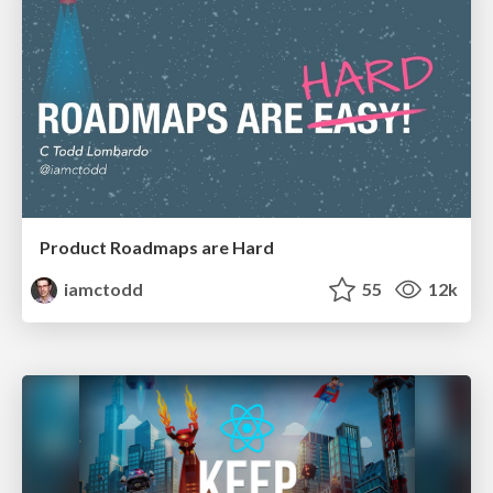
Product Roadmaps are Hard
iamctodd
55
12k