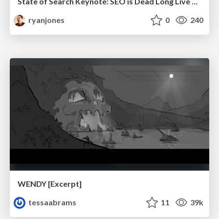
State of Search Keynote: SEO is Dead Long Live SEO
ryanjones
0
240
WENDY [Excerpt]
tessaabrams
11
39k