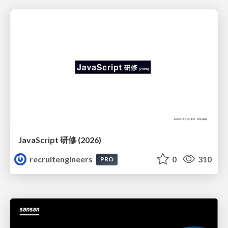
JavaScript 研修 (2026)
recruitengineers
0
310
PRO