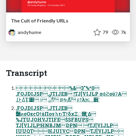
The Cult of Friendly URLs
andyhume
79
7k
Transcript
%&3"%*0
,FOJDIJSP,JTIJEB !TJ[VIJLP σϕϩούʔΑ
݈߁Ͱ͍ΔͨΊʹ͸ ৸ͯ ཱྀΛͯ͠ झຯΛ࣋ͬͯ ϝϯλϧେ੾ʹ
,FOJDIJSP,JTIJEB
Ӭ࿨ͷσΟεςΟϯάΠογϡτɾΤϯδχΞ੍౓ʹ͓͚Δ
%JTUJOHVJTIFE$SFBUPS
TJ[VIJLP!HNBJMDPN !TJ[VIJLP
IUUQTHJUIVCDPNTJ[VIJLP