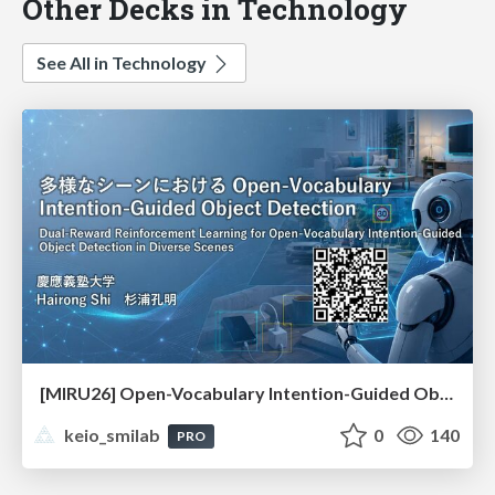
Other Decks in Technology
See All in Technology
[MIRU26] Open-Vocabulary Intention-Guided Object Detection in Diverse Scenes
keio_smilab
0
140
PRO