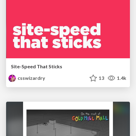
Site-Speed That Sticks
csswizardry
13
1.4k