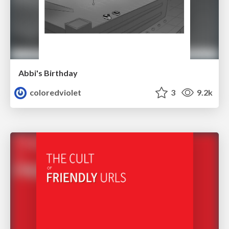
Abbi's Birthday
coloredviolet
3
9.2k