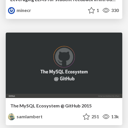
minecr
1
330
The MySQL Ecosystem @ GitHub 2015
samlambert
251
13k