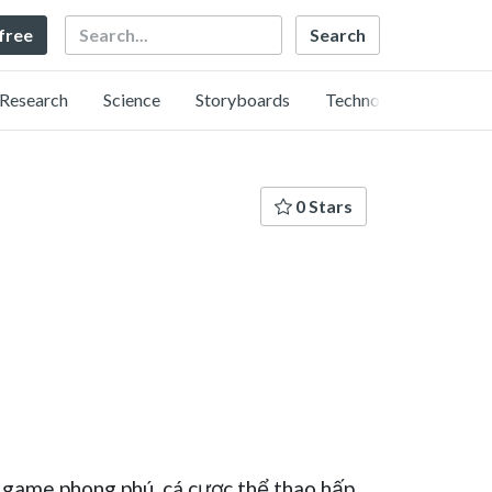
Search
 free
Research
Science
Storyboards
Technology
0 Stars
o game phong phú, cá cược thể thao hấp