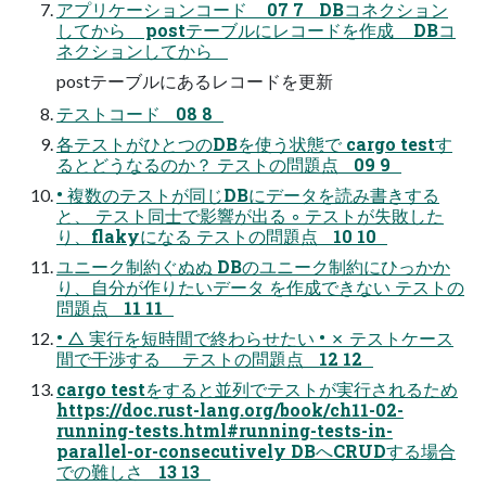
アプリケーションコード 07 7 DBコネクション
してから postテーブルにレコードを作成 DBコ
ネクションしてから
postテーブルにあるレコードを更新
テストコード 08 8
各テストがひとつのDBを使う状態で cargo testす
るとどうなるのか？ テストの問題点 09 9
• 複数のテストが同じDBにデータを読み書きする
と、 テスト同士で影響が出る ◦ テストが失敗した
り、flakyになる テストの問題点 10 10
ユニーク制約ぐぬぬ DBのユニーク制約にひっかか
り、自分が作りたいデータ を作成できない テストの
問題点 11 11
• △ 実行を短時間で終わらせたい • ✗ テストケース
間で干渉する テストの問題点 12 12
cargo testをすると並列でテストが実行されるため
https://doc.rust-lang.org/book/ch11-02-
running-tests.html#running-tests-in-
parallel-or-consecutively DBへCRUDする場合
での難しさ 13 13