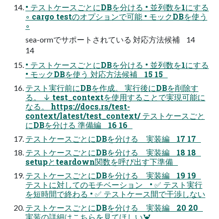
• テストケースごとにDBを分ける • 並列数を1にする
◦ cargo testのオプションで可能 • モックDBを使う
◦
sea-ormでサポートされている 対応方法候補 14
14
• テストケースごとにDBを分ける • 並列数を1にする
• モックDBを使う 対応方法候補 15 15
テスト実行前にDBを作成。 実行後にDBを削除す
る。 ↓ test_contextを使用することで実現可能に
なる。 https://docs.rs/test-
context/latest/test_context/ テストケースごと
にDBを分ける 準備編 16 16
テストケースごとにDBを分ける 実装編 17 17
テストケースごとにDBを分ける 実装編 18 18
setupとteardown関数を呼び出す下準備
テストケースごとにDBを分ける 実装編 19 19
テストに対してのモチベーション • ✅ テスト実行
を短時間で終わる • ✅ テストケース間で干渉しない
テストケースごとにDBを分ける 実装編 20 20
実装の詳細はこちらを見てほしい🦀