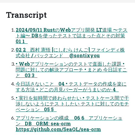
Transcript
2024/09/11 RustのWebアプリ開発 LT道場 〜テス
ト編〜 DBを使ったテストで詰まった点とその対策
01 1
02 2 西村 憲悟 [にしむら けんご] ファインディ株
式会社 / バックエンド @sontixyou
• Webアプリケーションのテストで直面した課題 •
問題に対しての解決アプローチ • まとめ 今日話すこ
と 03 3
今日話さないこと 04 • テストデータの作成を楽に
する方法 • どこの月見バーガーがうまいのか 4
• 実行を短時間で終わらせたい • テストケース間で干
渉しないようにテス トしたい テストに対してのモチ
ベーション 05 5
アプリケーションの構成 06 6 アプリケーショ
ン DB ORM: sea-orm
https://github.com/SeaQL/sea-orm