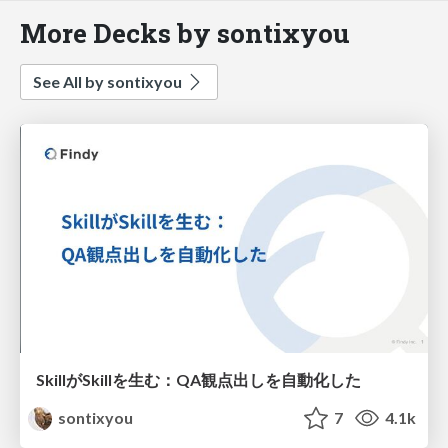
More Decks by sontixyou
See All by sontixyou
SkillがSkillを生む：QA観点出しを自動化した
sontixyou
7
4.1k