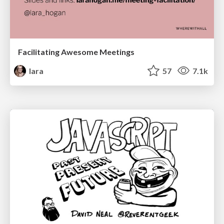
Facilitating Awesome Meetings
lara
57
7.1k