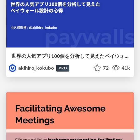
世界の人気アプリ100個を分析して見えたペイウォール設計の心得
akihiro_kokubo
72
41k
PRO