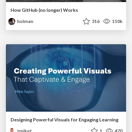
How GitHub (no longer) Works
holman
316
150k
Designing Powerful Visuals for Engaging Learning
tmiket
1
470