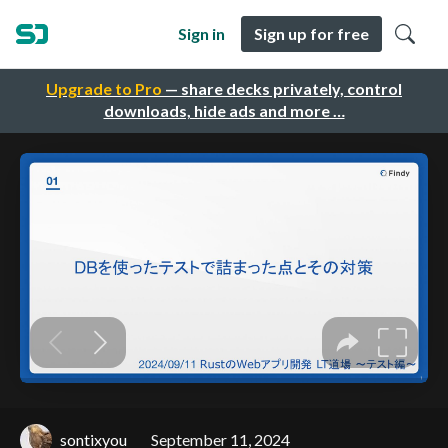
Sign in
Sign up for free
Upgrade to Pro
— share decks privately, control
downloads, hide ads and more …
sontixyou
September 11, 2024