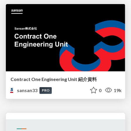
Contract One Engineering Unit 紹介資料
sansan33
0
19k
PRO