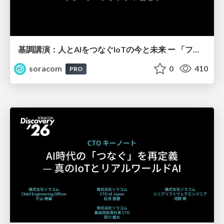
基調講演：人とAIをつなぐIoTの今と未来 ー 「フィジカル」と「デジタル」が出会うその先へ【SORACOM Discovery 2026】
soracom
0
410
PRO