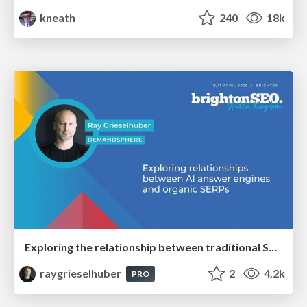
kneath
240
18k
Exploring the relationship between traditional SERPs and Gen AI search
raygrieselhuber
2
4.2k
PRO