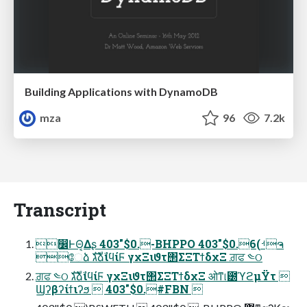
Building Applications with DynamoDB
mza
96
7.2k
Transcript
෼ͰΘ͔Δʂ 403"$0.-BHPPO 403"$0.6(ࡳຈ
ேձ גࣜձࣾιϥίϜ γχΞιϑτ΢ΣΞΤϯδχΞ ਗ਼ਫ ༤ଠ
ਗ਼ਫ ༤ଠ גࣜձࣾιϥίϜ γχΞιϑτ΢ΣΞΤϯδχΞ ओͳ୲౰ϓϩμΫτ 
Ϣʔβʔίϯιʔϧ  403"$0.#FBN 