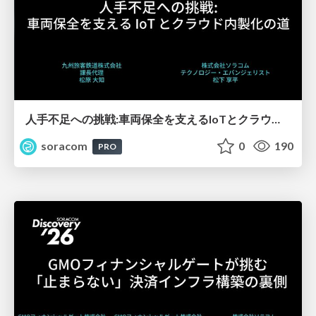
人手不足への挑戦:車両保全を支えるIoTとクラウド内製化の道【SORACOM Discovery 2026】
soracom
0
190
PRO