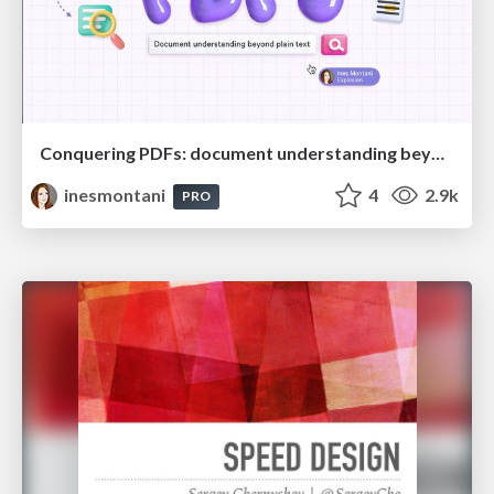
Conquering PDFs: document understanding beyond plain text
inesmontani
4
2.9k
PRO