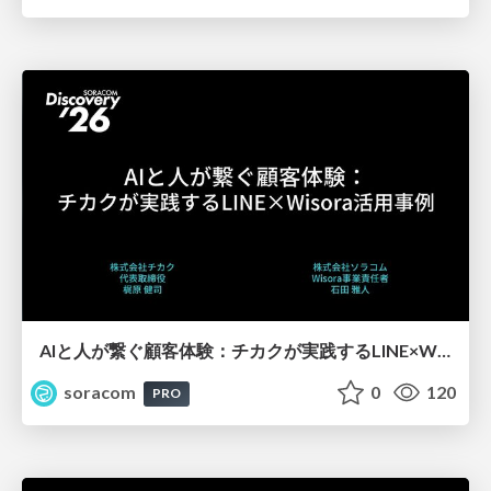
AIと人が繋ぐ顧客体験：チカクが実践するLINE×Wisora活用事例【SORACOM Discovery 2026】
soracom
0
120
PRO