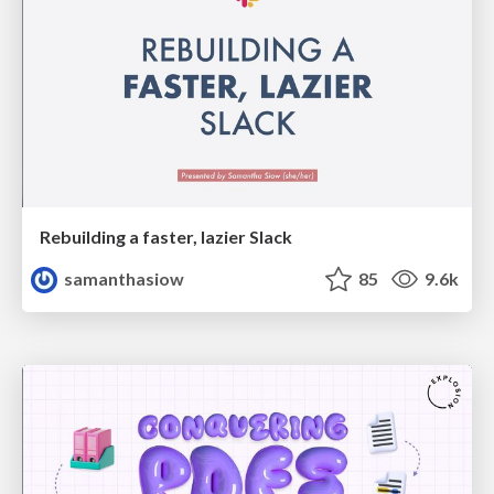
Rebuilding a faster, lazier Slack
samanthasiow
85
9.6k