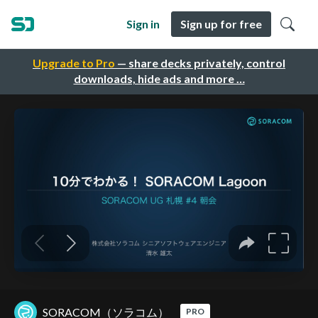
Sign in
Sign up for free
Upgrade to Pro
— share decks privately, control
downloads, hide ads and more …
SORACOM（ソラコム）
PRO