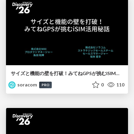
サイズと機能の壁を打破！みてねGPSが挑むiSIM活用秘話【SORACOM Discovery 2026】
soracom
0
110
PRO