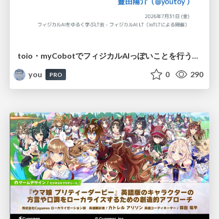
toio・myCobotでフィジカルAIっぽいことを行うための検討（とりあえず調査） / フィジカルAI LT（IoTLTによる開催）
you
0
290
PRO