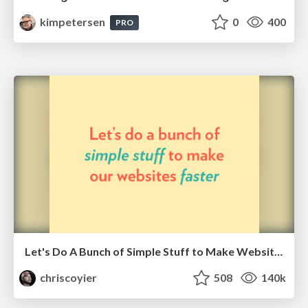
kimpetersen
0
400
PRO
Let's Do A Bunch of Simple Stuff to Make Websites Faster
chriscoyier
508
140k