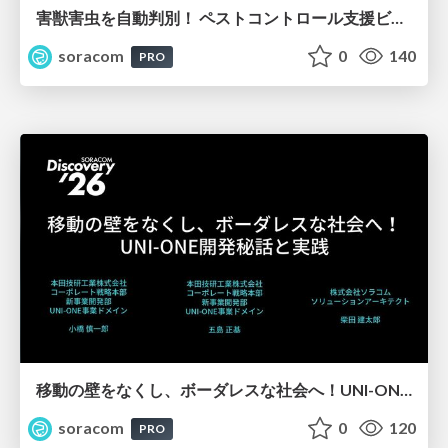
害獣害虫を自動判別！ ペストコントロール支援ビジネス成功のヒント【SORACOM Discovery 2026】
soracom
0
140
PRO
移動の壁をなくし、ボーダレスな社会へ！UNI-ONE開発秘話と実践【SORACOM Discovery 2026】
soracom
0
120
PRO