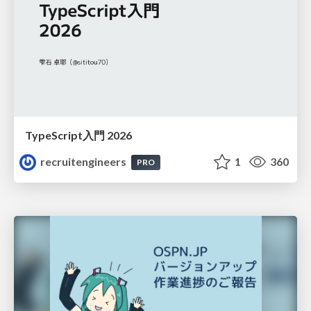
TypeScript入門 2026
recruitengineers
1
360
PRO