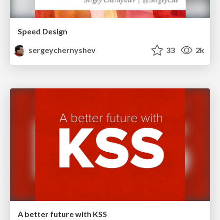
Speed Design
sergeychernyshev
33
2k
A better future with KSS