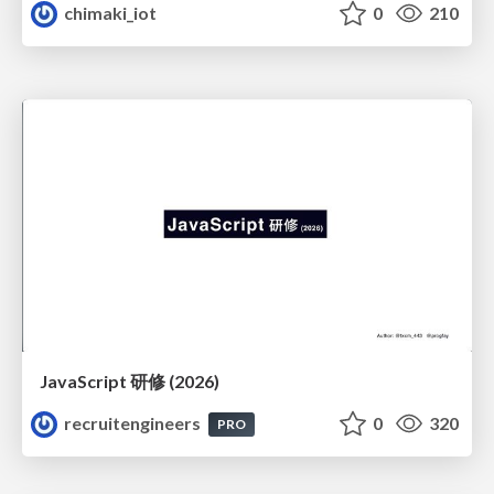
chimaki_iot
0
210
JavaScript 研修 (2026)
recruitengineers
0
320
PRO