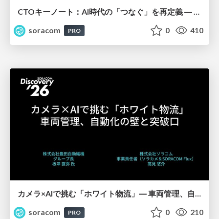
CTOキーノート：AI時代の「つなぐ」を再定義 ― 真のIoTとリアルワールドAI【SORACOM Discovery 2026】
soracom
0
410
PRO
カメラ×AIで挑む「ホワイト物流」― 車両管理、自動化の壁と突破口【SORACOM Discovery 2026】
soracom
0
210
PRO