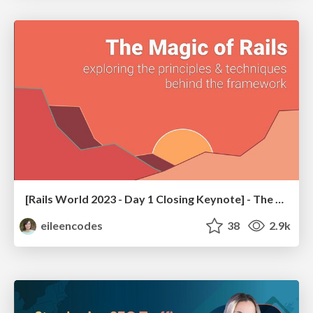
[Rails World 2023 - Day 1 Closing Keynote] - The Magic of Rails
eileencodes
38
2.9k