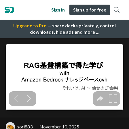
Sign in
Sign up for free
Upgrade to Pro
— share decks privately, control
downloads, hide ads and more …
sori883
November 10, 2025