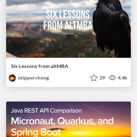
Six Lessons from altMBA
skipperchong
29
4.4k