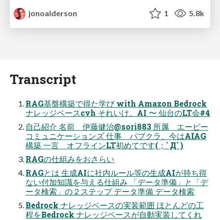
jonoalderson
1
5.8k
Transcript
RAG基盤構築で得た学び with Amazon Bedrock
ナレッジベースcvh それいけ。AI 〜 仙台のLT会#4
自己紹介 名前 伊藤健治@sori883 所属 エーピー
コミュニケーションズ 仕事 パブクラ、今はAIAG
構築 一言 オフラインLT初めてです(；ﾟДﾟ)
RAGの仕組みをおさらい
RAGとは 生成AIに社内ルール等の生成AIが持ち得
ない付加知識を与える仕組み 「データ準備」と「デ
ータ検索」の２ステップ データ準備 データ検索
Bedrock ナレッジベースの実装範囲 ほとんどの工
程をBedrock ナレッジベースが自動実装してくれ