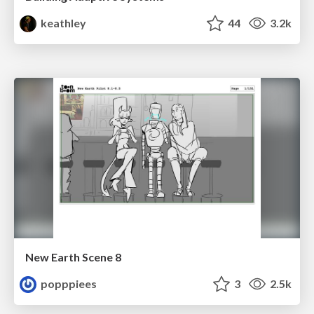
keathley
44
3.2k
New Earth Scene 8
popppiees
3
2.5k