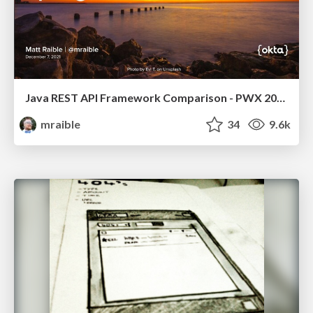
Java REST API Framework Comparison - PWX 2021
mraible
34
9.6k