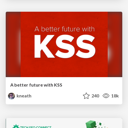
A better future with KSS
kneath
240
18k