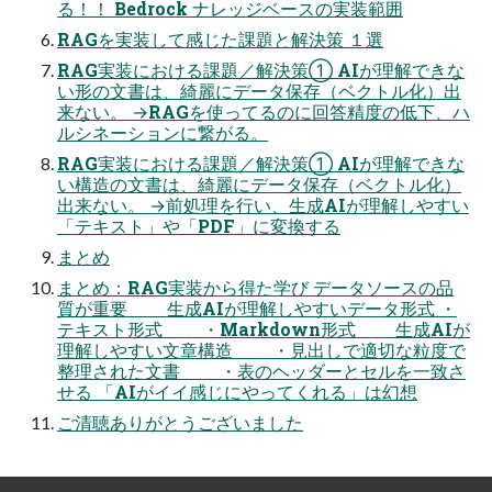
る！！ Bedrock ナレッジベースの実装範囲
RAGを実装して感じた課題と解決策 １選
RAG実装における課題／解決策① AIが理解できな
い形の文書は、綺麗にデータ保存（ベクトル化）出
来ない。 →RAGを使ってるのに回答精度の低下、ハ
ルシネーションに繋がる。
RAG実装における課題／解決策① AIが理解できな
い構造の文書は、綺麗にデータ保存（ベクトル化）
出来ない。 →前処理を行い、生成AIが理解しやすい
「テキスト」や「PDF」に変換する
まとめ
まとめ：RAG実装から得た学び データソースの品
質が重要 生成AIが理解しやすいデータ形式 ・
テキスト形式 ・Markdown形式 生成AIが
理解しやすい文章構造 ・見出しで適切な粒度で
整理された文書 ・表のヘッダーとセルを一致さ
せる 「AIがイイ感じにやってくれる」は幻想
ご清聴ありがとうございました