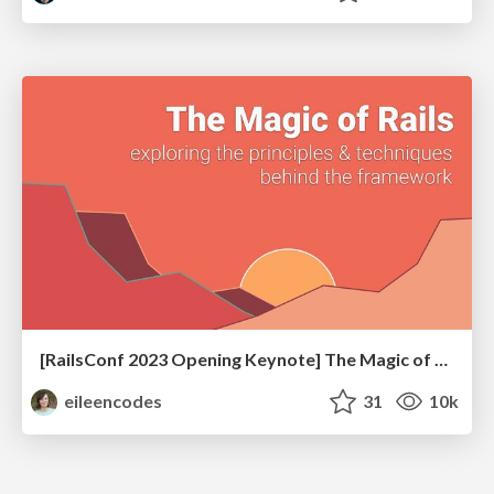
[RailsConf 2023 Opening Keynote] The Magic of Rails
eileencodes
31
10k