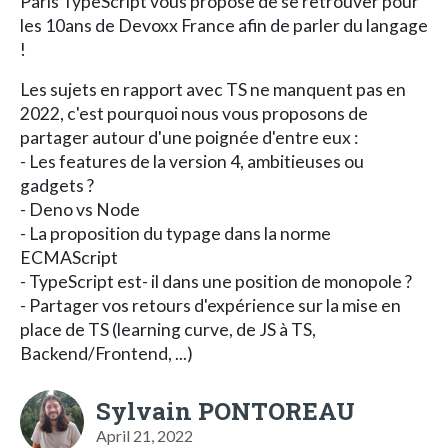
Paris TypeScript vous propose de se retrouver pour
les 10ans de Devoxx France afin de parler du langage
!
Les sujets en rapport avec TS ne manquent pas en
2022, c'est pourquoi nous vous proposons de
partager autour d'une poignée d'entre eux :
- Les features de la version 4, ambitieuses ou
gadgets ?
- Deno vs Node
- La proposition du typage dans la norme
ECMAScript
- TypeScript est- il dans une position de monopole ?
- Partager vos retours d'expérience sur la mise en
place de TS (learning curve, de JS à TS,
Backend/Frontend, ...)
Sylvain PONTOREAU
April 21, 2022