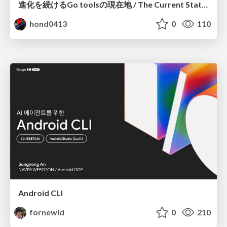
進化を続けるGo toolsの現在地 / The Current State of Ever-Evolving Go Tools
hond0413
0
110
Android CLI
fornewid
0
210