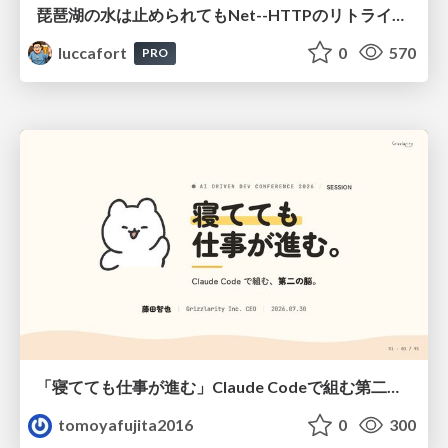
琵琶湖の水は止められてもNet--HTTPのリトライは止められない / You might be able to stop the water flow of Lake Biwa but you can't stop Net::HTTP retries
luccafort
0
570
PRO
「寝てても仕事が進む」Claude Codeで組む第二の脳
tomoyafujita2016
0
300