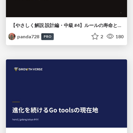
【やさしく解説 設計編・中級 #4】ルールの寿命と、システムの年輪
panda728
2
180
PRO