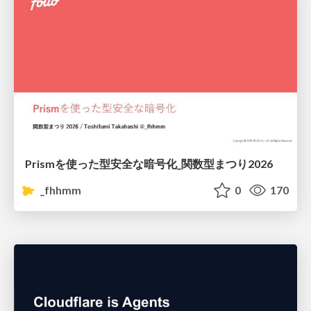
Prismを使った型安全な暗号化_関数型まつり2026
_fhhmm
0
170