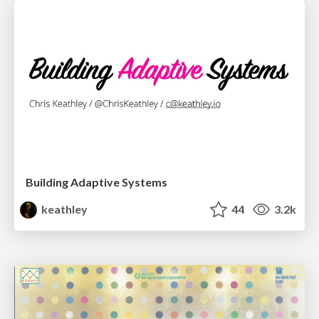
Building Adaptive Systems
keathley
44
3.2k