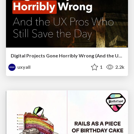
Digital Projects Gone Horribly Wrong (And the UX Pros Who Still Save the Day) - Dean Schuster
uxyall
1
2.2k