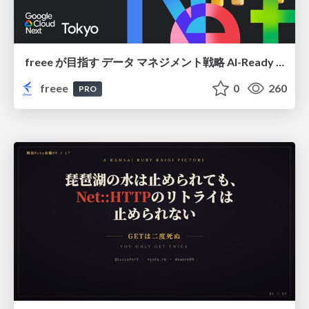
freee が目指す データ マネジメント戦略 AI-Ready 時代を支える 攻めのガバナンスとは
freee
0
260
PRO