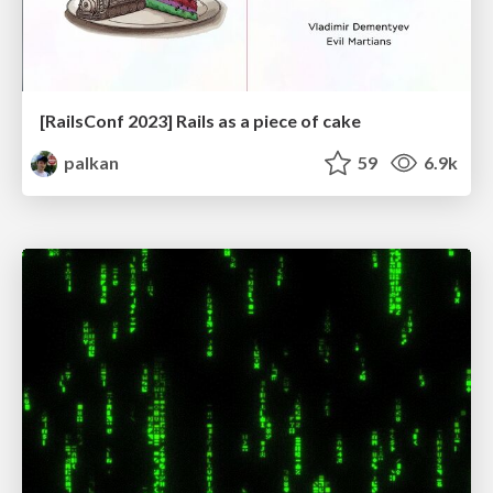
[RailsConf 2023] Rails as a piece of cake
palkan
59
6.9k