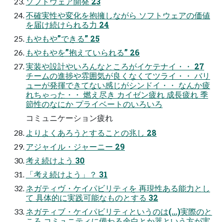
ソフトウェア開発 23
不確実性や変化を抱擁しながら ソフトウェアの価値
を届け続けられる力 24
もやもや”できる” 25
もやもやを”抱えていられる” 26
実装や設計やいろんなところがイケテナイ・・ 27
チームの進捗や雰囲気が良くなくてツライ・・ バリ
ューが発揮できてない感じがシンドイ・・ なんか疲
れちゃった・・ 燃え尽き カイゼン疲れ 成長疲れ 季
節性のなにか プライベートのいろいろ
コミュニケーション疲れ
よりよくあろうとすることの兆し 28
アジャイル・ジャーニー 29
考え続けよう 30
「考え続けよう」？ 31
ネガティヴ・ケイパビリティを 再現性ある能力とし
て 具体的に実践可能なものとする 32
ネガティブ・ケイパビリティというのは(...)実際のと
ころ コミュニティに備わる余白とか器という方が実