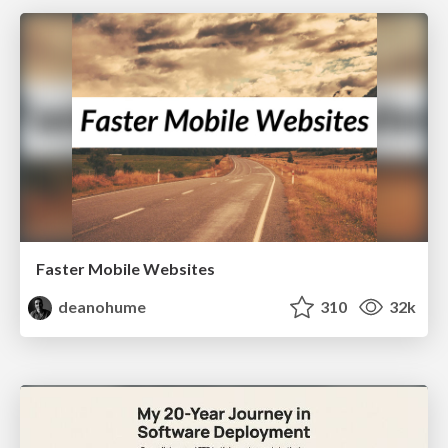
Faster Mobile Websites
deanohume
310
32k