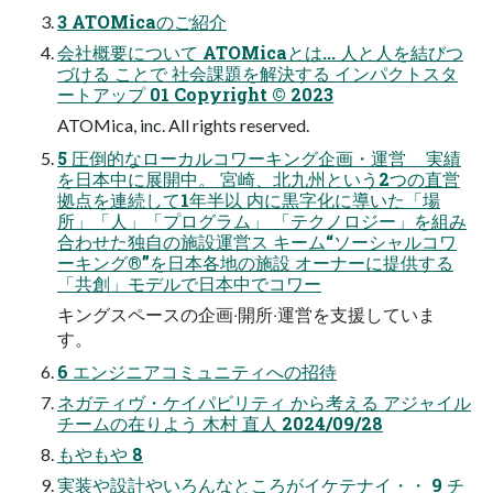
3 ATOMicaのご紹介
会社概要について ATOMicaとは... 人と人を結びつ
づける ことで 社会課題を解決する インパクトスタ
ートアップ 01 Copyright © 2023
ATOMica, inc. All rights reserved.
5 圧倒的なローカルコワーキング企画・運営 実績
を日本中に展開中。 宮崎、北九州という2つの直営
拠点を連続して1年半以 内に黒字化に導いた「場
所」「⼈」「プログラム」 「テクノロジー」を組み
合わせた独⾃の施設運営ス キーム“ソーシャルコワ
ーキング®”を⽇本各地の施設 オーナーに提供する
「共創」モデルで⽇本中でコワー
キングスペースの企画‧開所‧運営を⽀援していま
す。
6 エンジニアコミュニティへの招待
ネガティヴ・ケイパビリティ から考える アジャイル
チームの在りよう 木村 直人 2024/09/28
もやもや 8
実装や設計やいろんなところがイケテナイ・・ 9 チ