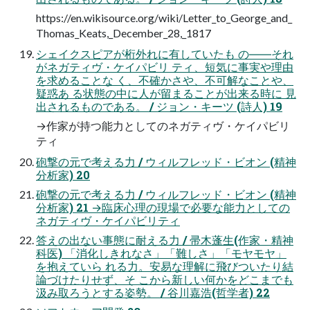
https://en.wikisource.org/wiki/Letter_to_George_and_
Thomas_Keats,_December_28,_1817
シェイクスピアが桁外れに有していたも の――それ
がネガティヴ・ケイパビリ ティ、短気に事実や理由
を求めることな く、不確かさや、不可解なことや、
疑惑あ る状態の中に人が留まることが出来る時に 見
出されるものである。 / ジョン・キーツ (詩人) 19
→作家が持つ能力としてのネガティヴ・ケイパビリ
ティ
砲撃の元で考える力 / ウィルフレッド・ビオン (精神
分析家) 20
砲撃の元で考える力 / ウィルフレッド・ビオン (精神
分析家) 21 →臨床心理の現場で必要な能力としての
ネガティヴ・ケイパビリティ
答えの出ない事態に耐える力 / 帚木蓬生(作家・精神
科医) 「消化しきれなさ」「難しさ」「モヤモヤ」
を抱えていら れる力。安易な理解に飛びついたり結
論づけたりせず、そ こから新しい何かをどこまでも
汲み取ろうとする姿勢。 / 谷川嘉浩(哲学者) 22