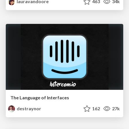
lauravandoore
463
34k
The Language of Interfaces
destraynor
162
27k