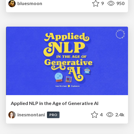
bluesmoon
9
950
Applied NLP in the Age of Generative AI
inesmontani
4
2.4k
PRO