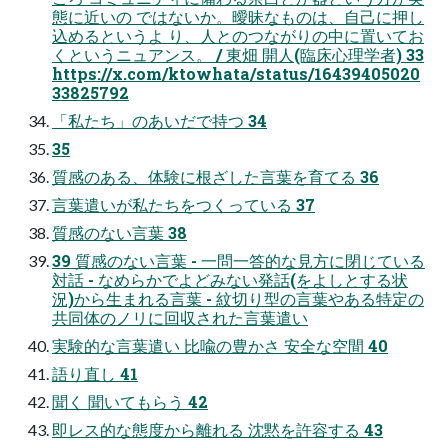
態に近いの ではないか。曖昧なものは、自己に押し
込めるというよ り、人とのつながりの中に置いてお
くというニュアンス。 / 東畑 開人(臨床心理学者) 33
https://x.com/ktowhata/status/16439405020
33825792
「私たち」のあいだで持つ 34
35
質感のある、体験に根ざした言葉を育てる 36
言葉遣いが私たちをつくっている 37
質感のない言葉 38
39 質感のない言葉 - 一問一答的な見方に閉じている
対話 - なめらかでよどみない発話(をよしとする状
況)から生まれる言葉 - 紋切り型の言葉やある特定の
共同体のノリに回収された言葉遣い
実験的な言葉遣い 比喩の豊かさ 安全な空間 40
語り直し 41
聞く 聞いてもらう 42
即レス的な態度から離れる 沈黙を許容する 43