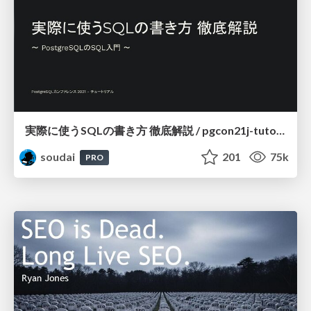
実際に使うSQLの書き方 徹底解説 / pgcon21j-tutorial
soudai
201
75k
PRO