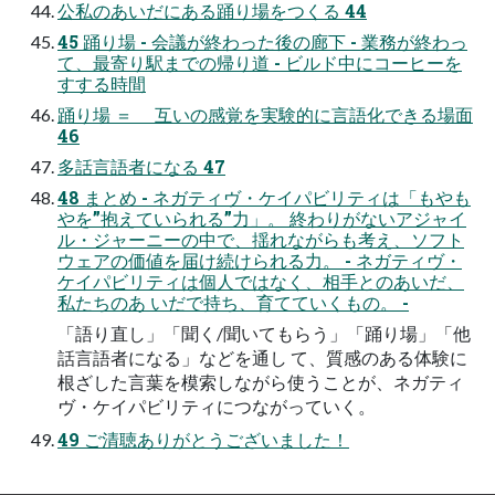
公私のあいだにある踊り場をつくる 44
45 踊り場 - 会議が終わった後の廊下 - 業務が終わっ
て、最寄り駅までの帰り道 - ビルド中にコーヒーを
すする時間
踊り場 ＝ 互いの感覚を実験的に言語化できる場面
46
多話言語者になる 47
48 まとめ - ネガティヴ・ケイパビリティは「もやも
やを”抱えていられる”力」。 終わりがないアジャイ
ル・ジャーニーの中で、揺れながらも考え、ソフト
ウェアの価値を届け続けられる力。 - ネガティヴ・
ケイパビリティは個人ではなく、相手とのあいだ、
私たちのあ いだで持ち、育てていくもの。 -
「語り直し」「聞く/聞いてもらう」「踊り場」「他
話言語者になる」などを通し て、質感のある体験に
根ざした言葉を模索しながら使うことが、ネガティ
ヴ・ケイパビリティにつながっていく。
49 ご清聴ありがとうございました！