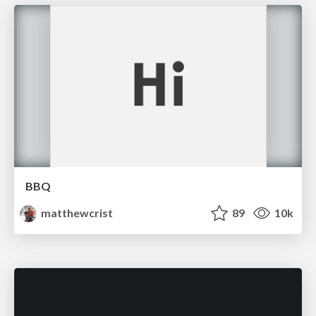
BBQ
matthewcrist
89
10k