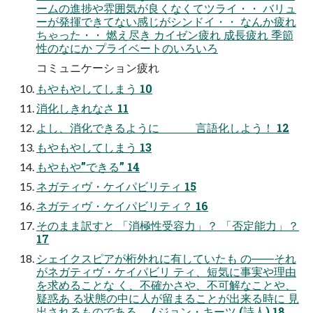
ームの進捗や雰囲気が良くなくてツライ・・ バリュ
ーが発揮できてない感じがシンドイ・・ なんか疲れ
ちゃった・・ 燃え尽き カイゼン疲れ 成長疲れ 季節
性のなにか プライベートのいろいろ
コミュニケーション疲れ
もやもやしてしまう 10
消化しきれなさ 11
よし、消化できるように 言語化しよう！ 12
もやもやしてしまう 13
もやもや”できる” 14
ネガティヴ・ケイパビリティ 15
ネガティヴ・ケイパビリティ？ 16
そのまま訳すと 「消極性受容力」？ 「否定能力」？
17
シェイクスピアが桁外れに有していたも の――それ
がネガティヴ・ケイパビリ ティ、短気に事実や理由
を求めることな く、不確かさや、不可解なことや、
疑惑あ る状態の中に人が留まることが出来る時に 見
出されるものである。 / ジョン・キーツ (詩人) 18