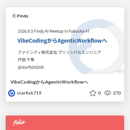
VibeCodingからAgenticWorkflowへ
starfish719
0
270