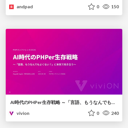
andpad
0
150
AI時代のPHPer生存戦略 ～「言語、もうなんでもよくない？」に本気で向き合う～
vivion
0
240