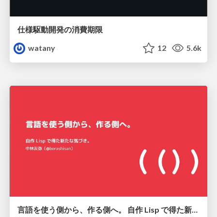
仕様駆動開発の消費期限
watany
12
5.6k
言語を使う側から、作る側へ。 自作 Lisp で得た新たな気づき。