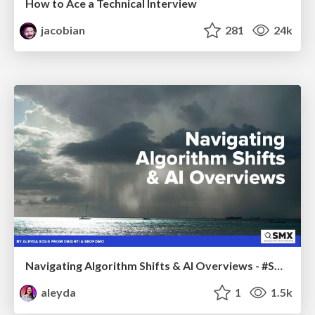
How to Ace a Technical Interview
jacobian
281
24k
Navigating Algorithm Shifts & AI Overviews - #SMXNext
aleyda
1
1.5k