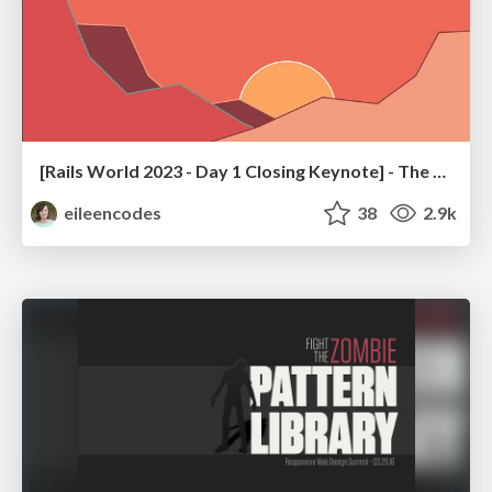
[Rails World 2023 - Day 1 Closing Keynote] - The Magic of Rails
eileencodes
38
2.9k