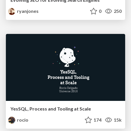
ryanjones
0
250
YesSQL, Process and Tooling at Scale
rocio
174
15k