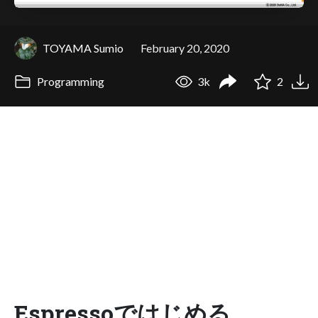
TOYAMA Sumio
February 20, 2020
Programming
3k
2
Espressoではじめる