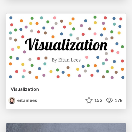
Visualization
eitanlees
152
17k