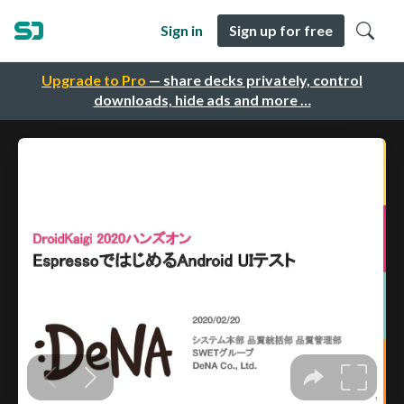
Sign in
Sign up for free
Upgrade to Pro
— share decks privately, control
downloads, hide ads and more …