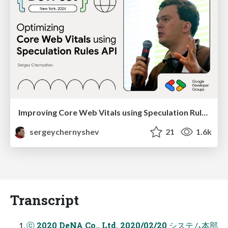
Improving Core Web Vitals using Speculation Rules API
sergeychernyshev
21
1.6k
Transcript
ⓒ 2020 DeNA Co., Ltd. 2020/02/20 システム本部