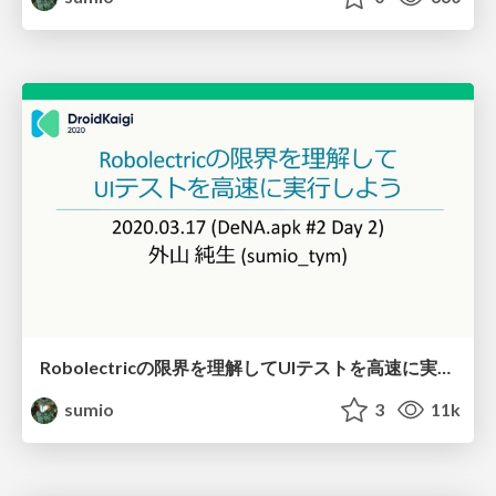
Robolectricの限界を理解してUIテストを高速に実行しよう / Let's run UI Test faster with understanding limit of Robolectric
sumio
3
11k