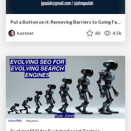
Put a Button on it: Removing Barriers to Going Fast.
kastner
60
4.5k
Evolving SEO for Evolving Search Engines