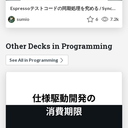
Espressoテストコードの同期処理を究める / Synchronization capabilities of Espresso
sumio
6
7.2k
Other Decks in Programming
See All in Programming