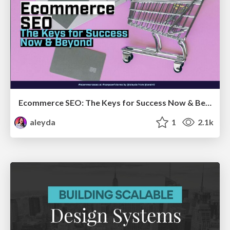
Ecommerce SEO: The Keys for Success Now & Beyond - #SERPConf2024
aleyda
1
2.1k