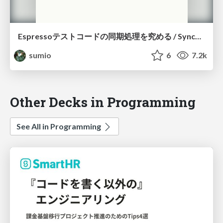
Espressoテストコードの同期処理を究める / Synchronization capabilities of Espresso
sumio
6
7.2k
Other Decks in Programming
See All in Programming