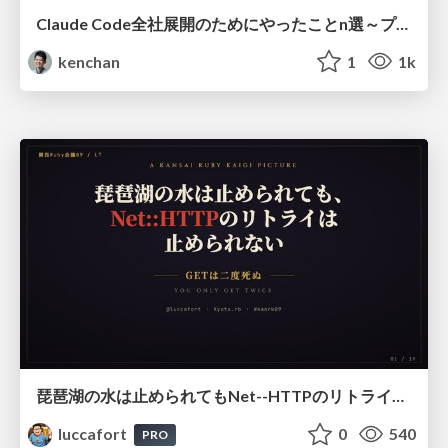
Claude Code全社展開のためにやったことn選～プラグイン302個・コミッター271人を支えるために～
kenchan
1
1k
琵琶湖の水は止められてもNet--HTTPのリトライは止められない / You might be able to stop the water flow of Lake Biwa but you can't stop Net::HTTP retries
luccafort
0
540
PRO