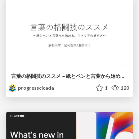
言葉の格闘技のススメ～紙とペンと言葉から始める、キャリアの描き方～
progresscicada
1
120