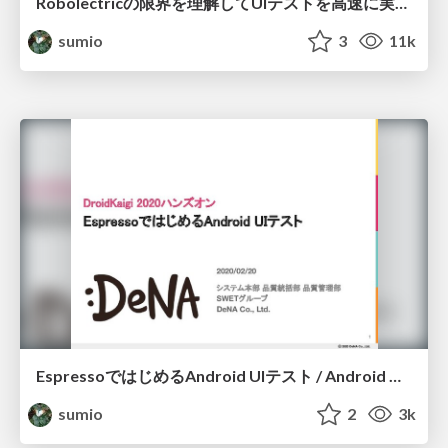
Robolectricの限界を理解してUIテストを高速に実行しよう / Let's run UI Test faster with understanding limit of Robolectric
sumio
3
11k
EspressoではじめるAndroid UIテスト / Android UI Testing Starting with Espresso
sumio
2
3k