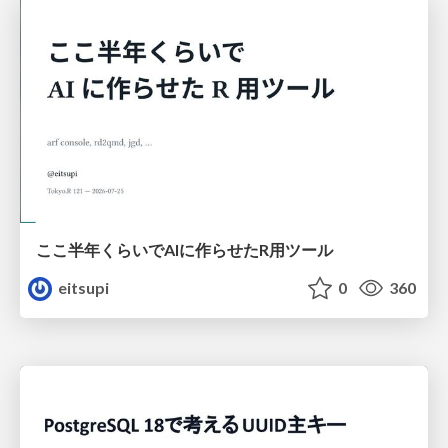
ここ半年くらいでAIに作らせたR用ツール
eitsupi
0
360