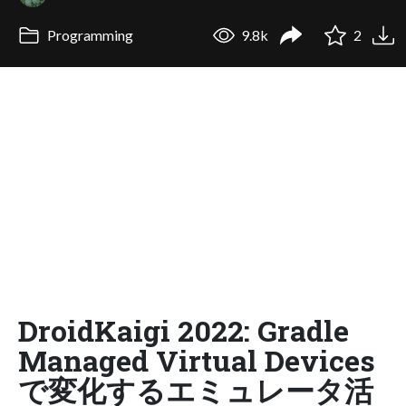
Programming
9.8k
2
DroidKaigi 2022: Gradle
Managed Virtual Devices
で変化するエミュレータ活