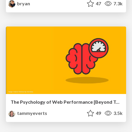
bryan
47
7.3k
The Psychology of Web Performance [Beyond Tellerrand 2023]
tammyeverts
49
3.5k