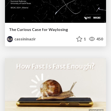
The Curious Case for Waylosing
cassininazir
1
450