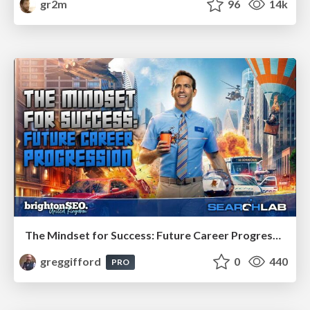
gr2m
96
14k
The Mindset for Success: Future Career Progression
greggifford
0
440
PRO