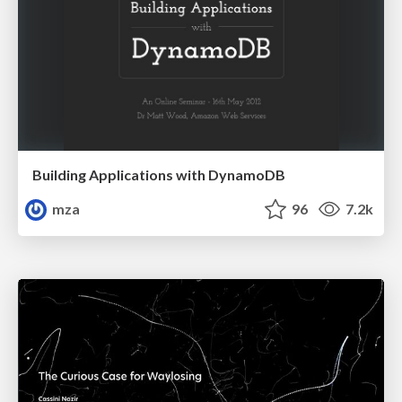
Building Applications with DynamoDB
mza
96
7.2k