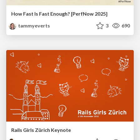
How Fast Is Fast Enough? [PerfNow 2025]
tammyeverts
3
690
Rails Girls Zürich Keynote