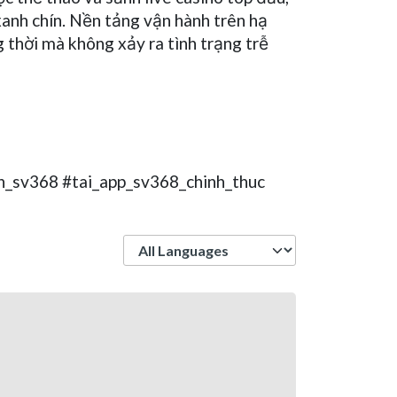
anh chín. Nền tảng vận hành trên hạ
 thời mà không xảy ra tình trạng trễ
n_sv368 #tai_app_sv368_chinh_thuc
Language