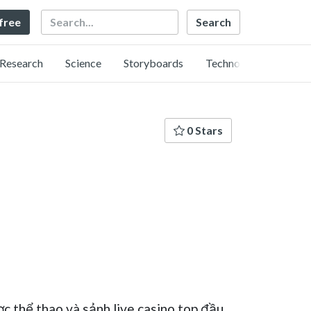
Search
 free
Research
Science
Storyboards
Technology
0 Stars
c thể thao và sảnh live casino top đầu,