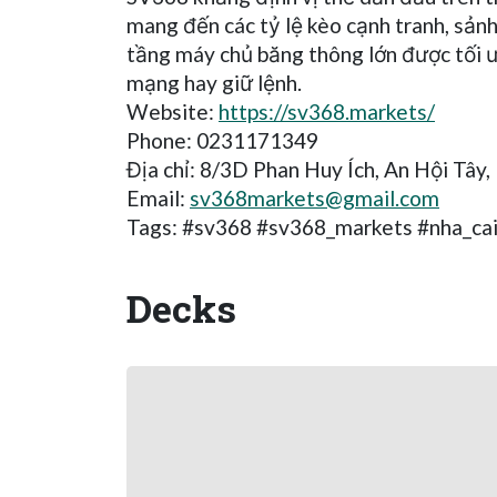
mang đến các tỷ lệ kèo cạnh tranh, sản
tầng máy chủ băng thông lớn được tối ưu
mạng hay giữ lệnh.
Website:
https://sv368.markets/
Phone: 0231171349
Địa chỉ: 8/3D Phan Huy Ích, An Hội Tây
Email:
sv368markets@gmail.com
Tags: #sv368 #sv368_markets #nha_cai
Decks