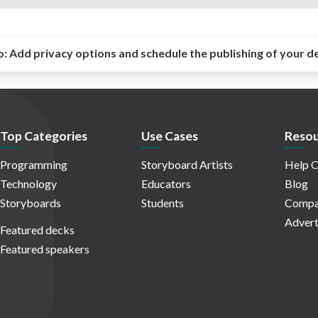
o:
Add privacy options and schedule the publishing of your d
Top Categories
Use Cases
Resou
Programming
Storyboard Artists
Help C
Technology
Educators
Blog
Storyboards
Students
Compa
Advert
Featured decks
Featured speakers