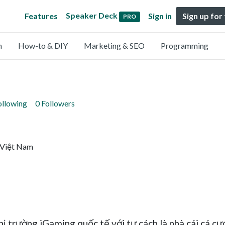
Speaker Deck
Features
Sign in
Sign up for
PRO
n
How-to & DIY
Marketing & SEO
Programming
ollowing
0 Followers
, Việt Nam
ị trường iGaming quốc tế với tư cách là nhà cái cá cượ