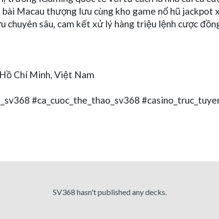
h bài Macau thượng lưu cùng kho game nổ hũ jackpot x
 chuyên sâu, cam kết xử lý hàng triệu lệnh cược đồng
, Hồ Chí Minh, Việt Nam
_sv368 #ca_cuoc_the_thao_sv368 #casino_truc_tuye
SV368 hasn't published any decks.