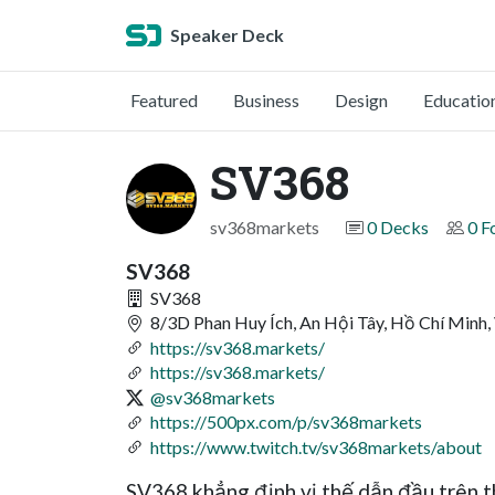
Speaker Deck
Featured
Business
Design
Educatio
SV368
sv368markets
0 Decks
0 F
SV368
SV368
8/3D Phan Huy Ích, An Hội Tây, Hồ Chí Minh
https://sv368.markets/
https://sv368.markets/
@sv368markets
https://500px.com/p/sv368markets
https://www.twitch.tv/sv368markets/about
SV368 khẳng định vị thế dẫn đầu trên th