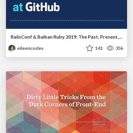
RailsConf & Balkan Ruby 2019: The Past, Present, and Future of Rails at GitHub
eileencodes
141
35k