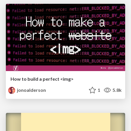
How to build a perfect <img>
jonoalderson
1
5.8k