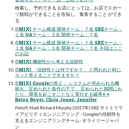
検索し、予約できる お店にとっては… お店でスポー
ツ観戦ができることを告知し、集客すること ができ
る
©MIXI チーム構成 開発チーム：７名 SREチーム：
１名 QAチーム：３名 開発チーム：７名
©MIXI チーム構成 開発チーム：７名 SREチーム：
１名 QAチーム：３名 開発チーム：７名 今回はここ
のお話
©MIXI 機能性から考える信頼性
©MIXI 「信頼性とは何ですか？」 と問われた時に
スッと答えることできますか？
©MIXI Googleの答え： システムが求められる機
能を、定められた条件の下で、 定められた期間にわ
たり、障害を起こすことなく実行する確率※ ※
Betsy Beyer, Chris Jones, Jennifer
Petoff, Niall Richard Murphy (2017年) SRE サイトリラ
イアビリティエンジニアリング - Googleの信頼性を
支えるエンジニアリングチーム- オライリージャパ
ン