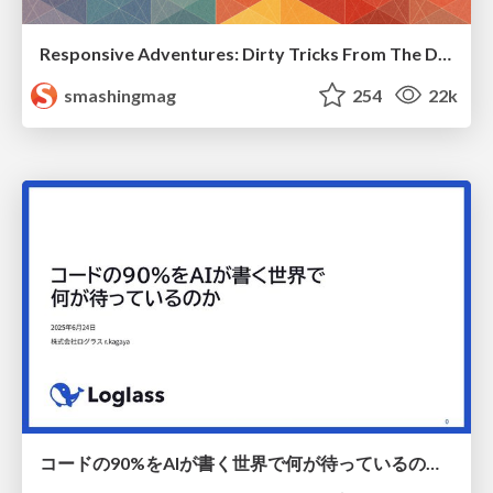
Responsive Adventures: Dirty Tricks From The Dark Corners of Front-End
smashingmag
254
22k
コードの90%をAIが書く世界で何が待っているのか / What awaits us in a world where 90% of the code is written by AI