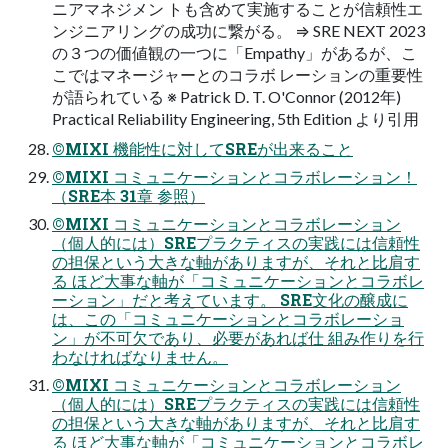
ニアマネジメン トも含めて実施することが信頼性エ
ンジニアリングの成功に繋がる。 ⇒ SRE NEXT 2023
の３つの価値観の一つに「Empathy」があるが、こ
こではマネージャーとのコラボ レーションの重要性
が語られている ※ Patrick D. T. O'Connor (2012年)
Practical Reliability Engineering, 5th Edition より引用
©MIXI 機能性に対してSREが出来ること
©MIXI コミュニケーションとコラボレーション！
（SRE本 31章 参照）
©MIXI コミュニケーションとコラボレーション
（個人的には）SREプラクティスの実践には信頼性
の担保という大きな軸がありますが、それと比肩す
る ほど大事な軸が「コミュニケーションとコラボレ
ーション」だと考えています。 SRE文化の醸成に
は、この「コミュニケーションとコラボレーショ
ン」が不可欠であり、必要があれば仕 組み作りを行
わなければなりません。
©MIXI コミュニケーションとコラボレーション
（個人的には）SREプラクティスの実践には信頼性
の担保という大きな軸がありますが、それと比肩す
る ほど大事な軸が「コミュニケーションとコラボレ