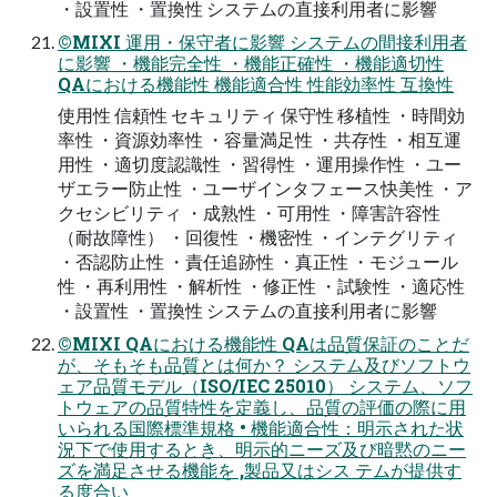
・設置性 ・置換性 システムの直接利用者に影響
©MIXI 運用・保守者に影響 システムの間接利用者
に影響 ・機能完全性 ・機能正確性 ・機能適切性
QAにおける機能性 機能適合性 性能効率性 互換性
使用性 信頼性 セキュリティ 保守性 移植性 ・時間効
率性 ・資源効率性 ・容量満足性 ・共存性 ・相互運
用性 ・適切度認識性 ・習得性 ・運用操作性 ・ユー
ザエラー防止性 ・ユーザインタフェース快美性 ・ア
クセシビリティ ・成熟性 ・可用性 ・障害許容性
（耐故障性） ・回復性 ・機密性 ・インテグリティ
・否認防止性 ・責任追跡性 ・真正性 ・モジュール
性 ・再利用性 ・解析性 ・修正性 ・試験性 ・適応性
・設置性 ・置換性 システムの直接利用者に影響
©MIXI QAにおける機能性 QAは品質保証のことだ
が、そもそも品質とは何か？ システム及びソフトウ
ェア品質モデル（ISO/IEC 25010） システム、ソフ
トウェアの品質特性を定義し、品質の評価の際に用
いられる国際標準規格 • 機能適合性：明示された状
況下で使用するとき、明示的ニーズ及び暗黙のニー
ズを満足させる機能を ,製品又はシス テムが提供す
る度合い