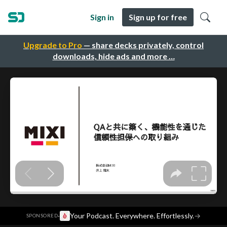
Sign in
Sign up for free
Upgrade to Pro
— share decks privately, control
downloads, hide ads and more …
·
Your Podcast. Everywhere. Effortlessly.
→
SPONSORED