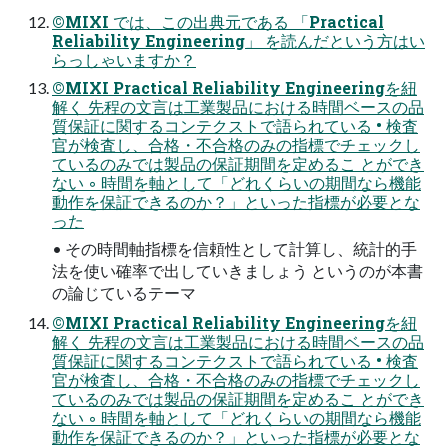
©MIXI では、この出典元である 「Practical
Reliability Engineering」 を読んだという方はい
らっしゃいますか？
©MIXI Practical Reliability Engineeringを紐
解く 先程の文言は工業製品における時間ベースの品
質保証に関するコンテクストで語られている • 検査
官が検査し、合格・不合格のみの指標でチェックし
ているのみでは製品の保証期間を定めるこ とができ
ない ◦ 時間を軸として「どれくらいの期間なら機能
動作を保証できるのか？」といった指標が必要とな
った
• その時間軸指標を信頼性として計算し、統計的手
法を使い確率で出していきましょう というのが本書
の論じているテーマ
©MIXI Practical Reliability Engineeringを紐
解く 先程の文言は工業製品における時間ベースの品
質保証に関するコンテクストで語られている • 検査
官が検査し、合格・不合格のみの指標でチェックし
ているのみでは製品の保証期間を定めるこ とができ
ない ◦ 時間を軸として「どれくらいの期間なら機能
動作を保証できるのか？」といった指標が必要とな