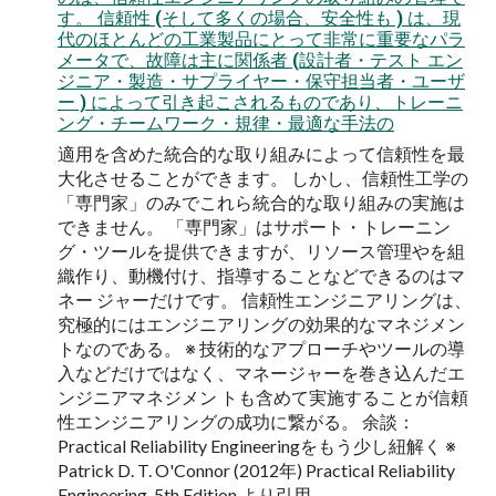
す。 信頼性 (そして多くの場合、安全性も ) は、現
代のほとんどの工業製品にとって非常に重要なパラ
メータで、故障は主に関係者 (設計者・テスト エン
ジニア・製造・サプライヤー・保守担当者・ユーザ
ー ) によって引き起こされるものであり、トレーニ
ング・チームワーク・規律・最適な手法の
適用を含めた統合的な取り組みによって信頼性を最
大化させることができます。 しかし、信頼性工学の
「専門家」のみでこれら統合的な取り組みの実施は
できません。 「専門家」はサポート・トレーニン
グ・ツールを提供できますが、リソース管理やを組
織作り、動機付け、指導することなどできるのはマ
ネー ジャーだけです。 信頼性エンジニアリングは、
究極的にはエンジニアリングの効果的なマネジメン
トなのである。 ※ 技術的なアプローチやツールの導
入などだけではなく、マネージャーを巻き込んだエ
ンジニアマネジメン トも含めて実施することが信頼
性エンジニアリングの成功に繋がる。 余談：
Practical Reliability Engineeringをもう少し紐解く ※
Patrick D. T. O'Connor (2012年) Practical Reliability
Engineering, 5th Edition より引用