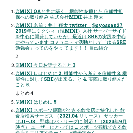
©MIXI QAと共に築く、機能性を通じた 信頼性担
保への取り組み 株式会社MIXI 井上 翔太
©MIXI 名前：井上 翔太 twitter：@syossan27
2019年にミクシィ（現MIXI）入社 サーバーサイド
を中心に開発していたが、最近は SREの実践を中心
にやっています コミュニティ活動として「ゆるSRE
勉強会」ってのをやっ てます！！ 自己紹介
2
©MIXI 今日お話すること 3
©MIXI 1. はじめに 2. 機能性から考える信頼性 3. 機
能性に対してSREが出来ること 4. 実際に取り組んだ
こと 5.
まとめ 4
©MIXI はじめに 5
©MIXI スポーツ観戦ができる飲食店に特化した 飲
食店検索サービス （2021.04 リリース） サッカー
はJ1~J3、野球はパ・リーグに 対応！（2023年9月
時点） ユーザーにとっては … スポーツ観戦できる飲
食店をエリアやチーム、上映予定から