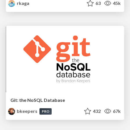
rkaga
63
45k
Git: the NoSQL Database
bkeepers
432
67k
PRO