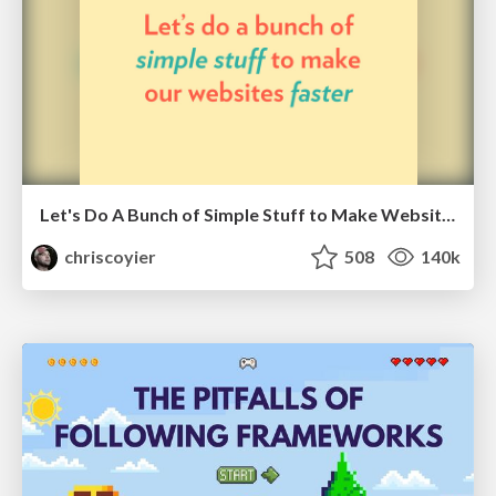
Let's Do A Bunch of Simple Stuff to Make Websites Faster
chriscoyier
508
140k