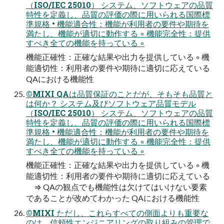
（ISO/IEC 25010） システム、ソフトウェアの品質
特性を定義し、品質の評価の際に用いられる国際標
準規格 • 機能適合性：機能が利用者の要件や期待を
満たし、機能が適切に動作する ◦ 機能完全性：提供
すべき全ての機能を持っている ◦
機能正確性：正確な結果や出力を提供している ◦ 機
能適切性：利用者の要件や期待に適切に応えている
QAにおける機能性
©MIXI QAは品質保証のことだが、そもそも品質と
は何か？ システム及びソフトウェア品質モデル
（ISO/IEC 25010） システム、ソフトウェアの品質
特性を定義し、品質の評価の際に用いられる国際標
準規格 • 機能適合性：機能が利用者の要件や期待を
満たし、機能が適切に動作する ◦ 機能完全性：提供
すべき全ての機能を持っている ◦
機能正確性：正確な結果や出力を提供している ◦ 機
能適切性：利用者の要件や期待に適切に応えている
⇒ QAの観点でも機能性は欠けてはいけない要素
であることが改めてわかった QAにおける機能性
©MIXI ただし、これらすべての側面よりも重要な
のは、信頼性エンジニアリングの取り組みの管理で