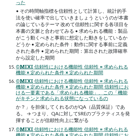
った
• その時間軸指標を信頼性として計算し、統計的手
法を使い確率で出していきましょう というのが本書
の論じているテーマ 改めて信頼性に関する各項目を
本書の文脈と合わせてみる • 求められる機能：製品
がこう動くべきと事前に想定した動きをしているか
どうか • 定められた条件：動作に関する事前に定義
された条件 • 定められた期間：算出された故障確率
から設定した期間
©MIXI 信頼性における機能性 信頼性 = 求められる
機能 × 定められた条件 × 定められた期間
©MIXI 信頼性における機能性 信頼性 = 求められる
機能 × 定められた条件 × 定められた期間 信頼性にお
ける一要素である「求められる機能」、この「機能
がキチンと求められる状態になっているの
か？」を担保してくれるのがQA（品質保証）であ
る。 → つまり、QAに対してSREのプラクティスを発
揮することが信頼性向上に繋がる
©MIXI 信頼性における機能性 信頼性 = 求められる
機能 × 定められた条件 × 定められた期間 信頼性にお