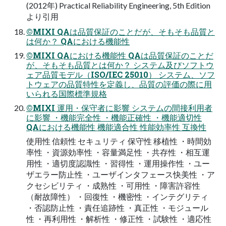
(2012年) Practical Reliability Engineering, 5th Edition
より引用
©MIXI QAは品質保証のことだが、そもそも品質と
は何か？ QAにおける機能性
©MIXI QAにおける機能性 QAは品質保証のことだ
が、そもそも品質とは何か？ システム及びソフトウ
ェア品質モデル（ISO/IEC 25010） システム、ソフ
トウェアの品質特性を定義し、品質の評価の際に用
いられる国際標準規格
©MIXI 運用・保守者に影響 システムの間接利用者
に影響 ・機能完全性 ・機能正確性 ・機能適切性
QAにおける機能性 機能適合性 性能効率性 互換性
使用性 信頼性 セキュリティ 保守性 移植性 ・時間効
率性 ・資源効率性 ・容量満足性 ・共存性 ・相互運
用性 ・適切度認識性 ・習得性 ・運用操作性 ・ユー
ザエラー防止性 ・ユーザインタフェース快美性 ・ア
クセシビリティ ・成熟性 ・可用性 ・障害許容性
（耐故障性） ・回復性 ・機密性 ・インテグリティ
・否認防止性 ・責任追跡性 ・真正性 ・モジュール
性 ・再利用性 ・解析性 ・修正性 ・試験性 ・適応性