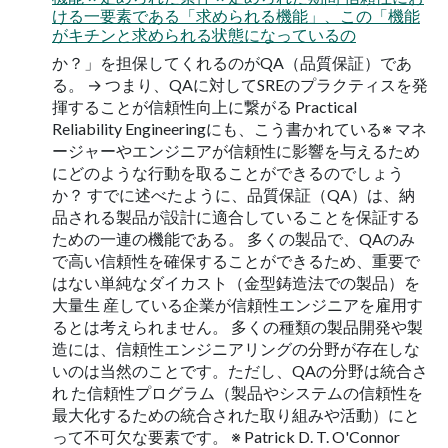
ける一要素である「求められる機能」、この「機能
がキチンと求められる状態になっているの
か？」を担保してくれるのがQA（品質保証）であ
る。 → つまり、QAに対してSREのプラクティスを発
揮することが信頼性向上に繋がる Practical
Reliability Engineeringにも、こう書かれている※ マネ
ージャーやエンジニアが信頼性に影響を与えるため
にどのような行動を取ることができるのでしょう
か？ すでに述べたように、品質保証（QA）は、納
品される製品が設計に適合していることを保証する
ための一連の機能である。 多くの製品で、QAのみ
で高い信頼性を確保することができるため、重要で
はない単純なダイカスト（金型鋳造法での製品）を
大量生 産している企業が信頼性エンジニアを雇用す
るとは考えられません。 多くの種類の製品開発や製
造には、信頼性エンジニアリングの分野が存在しな
いのは当然のことです。ただし、QAの分野は統合さ
れ た信頼性プログラム（製品やシステムの信頼性を
最大化するための統合された取り組みや活動）にと
って不可欠な要素です。 ※ Patrick D. T. O'Connor