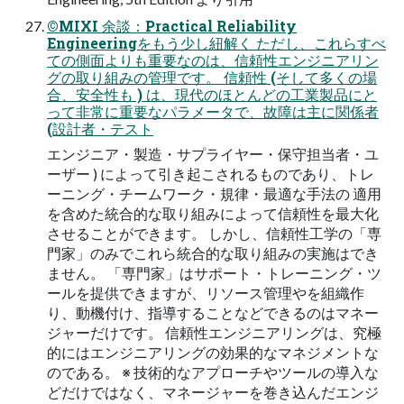
©MIXI 余談：Practical Reliability
Engineeringをもう少し紐解く ただし、これらすべ
ての側面よりも重要なのは、信頼性エンジニアリン
グの取り組みの管理です。 信頼性 (そして多くの場
合、安全性も ) は、現代のほとんどの工業製品にと
って非常に重要なパラメータで、故障は主に関係者
(設計者・テスト
エンジニア・製造・サプライヤー・保守担当者・ユ
ーザー ) によって引き起こされるものであり、トレ
ーニング・チームワーク・規律・最適な手法の 適用
を含めた統合的な取り組みによって信頼性を最大化
させることができます。 しかし、信頼性工学の「専
門家」のみでこれら統合的な取り組みの実施はでき
ません。 「専門家」はサポート・トレーニング・ツ
ールを提供できますが、リソース管理やを組織作
り、動機付け、指導することなどできるのはマネー
ジャーだけです。 信頼性エンジニアリングは、究極
的にはエンジニアリングの効果的なマネジメントな
のである。 ※ 技術的なアプローチやツールの導入な
どだけではなく、マネージャーを巻き込んだエンジ