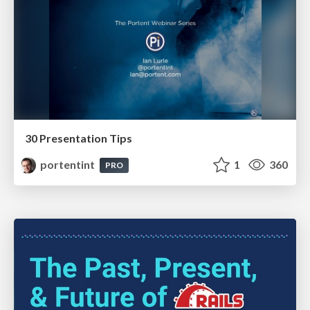
30 Presentation Tips
portentint
1
360
PRO