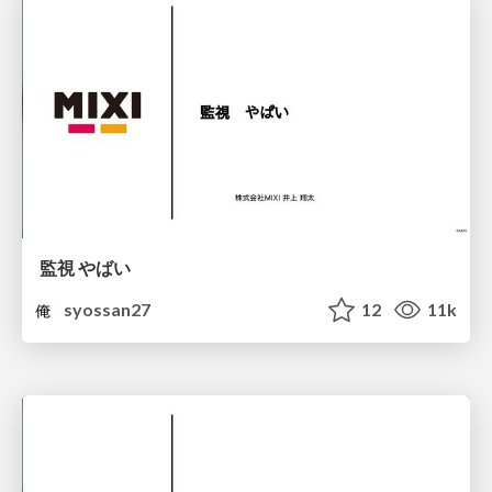
監視 やばい
syossan27
12
11k