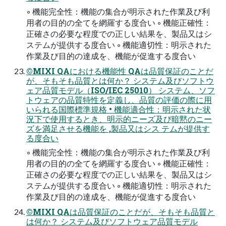
◦ 機能完全性：機能の集合が明示された作業及び利
用者の目的の全てを網羅する度合い ◦ 機能正確性：
正確さの必要な程度での正しい結果を、製品又はシ
ステムが提供する度合い ◦ 機能適切性：明示された
作業及び目的の達成を、機能が促進する度合い
©MIXI QAにおける機能性 QAは品質保証のことだ
が、そもそも品質とは何か？ システム及びソフトウ
ェア品質モデル（ISO/IEC 25010） システム、ソフ
トウェアの品質特性を定義し、品質の評価の際に用
いられる国際標準規格 • 機能適合性：明示された状
況下で使用するとき、明示的ニーズ及び暗黙のニー
ズを満足させる機能を ,製品又はシス テムが提供す
る度合い
◦ 機能完全性：機能の集合が明示された作業及び利
用者の目的の全てを網羅する度合い ◦ 機能正確性：
正確さの必要な程度での正しい結果を、製品又はシ
ステムが提供する度合い ◦ 機能適切性：明示された
作業及び目的の達成を、機能が促進する度合い
©MIXI QAは品質保証のことだが、そもそも品質と
は何か？ システム及びソフトウェア品質モデル