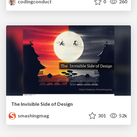
codingconduct
0
260
The Invisible Side of Design
smashingmag
301
52k