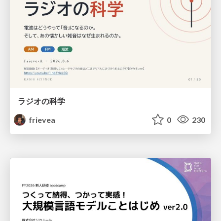
ラジオの科学
frievea
0
230