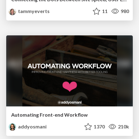
tammyeverts
11
980
Automating Front-end Workflow
addyosmani
1370
210k