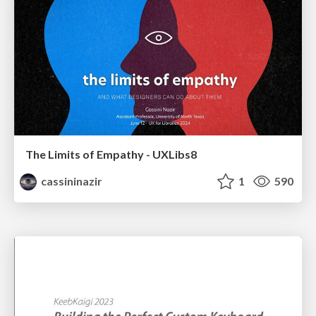
The Limits of Empathy - UXLibs8
cassininazir
1
590