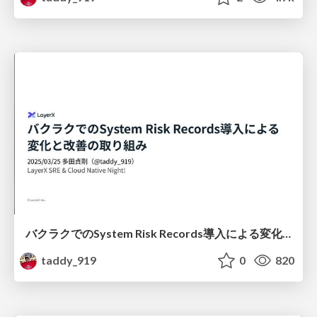
バクラクでのSystem Risk Records導入による変化と改善の取り組み/Changes and Improvement Initiatives Resulting from the Implementation of System Risk Records
taddy_919
0
820