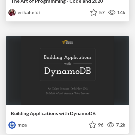
The Art of Programming - Codeland 2020
erikaheidi
57
14k
Building Applications with DynamoDB
mza
96
7.2k