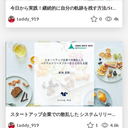
今日から実践！継続的に自分の軌跡を残す方法/Start practicing today! How to Continuously Keep Track of Yourself
taddy_919
0
4k
スタートアップ企業での散乱した システムリリースフローをととのえる話/Maintain the system release flow
taddy_919
1
4.6k