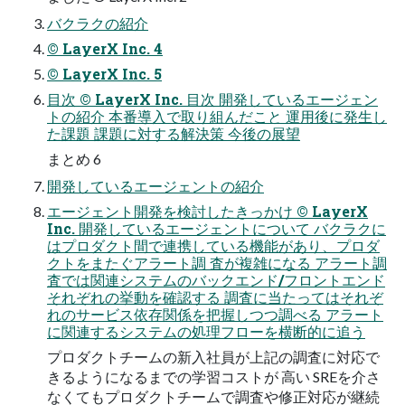
バクラクの紹介
© LayerX Inc. 4
© LayerX Inc. 5
目次 © LayerX Inc. 目次 開発しているエージェン
トの紹介 本番導入で取り組んだこと 運用後に発生し
た課題 課題に対する解決策 今後の展望
まとめ 6
開発しているエージェントの紹介
エージェント開発を検討したきっかけ © LayerX
Inc. 開発しているエージェントについて バクラクに
はプロダクト間で連携している機能があり、プロダ
クトをまたぐアラート調 査が複雑になる アラート調
査では関連システムのバックエンド/フロントエンド
それぞれの挙動を確認する 調査に当たってはそれぞ
れのサービス依存関係を把握しつつ調べる アラート
に関連するシステムの処理フローを横断的に追う
プロダクトチームの新入社員が上記の調査に対応で
きるようになるまでの学習コストが 高い SREを介さ
なくてもプロダクトチームで調査や修正対応が継続