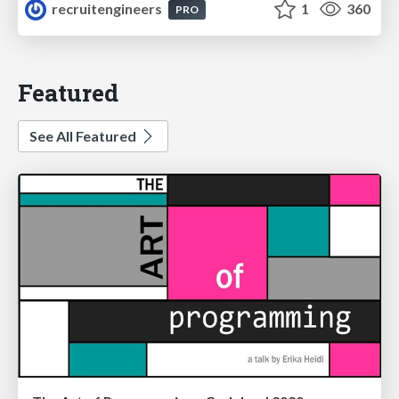
recruitengineers
1
360
PRO
Featured
See All Featured