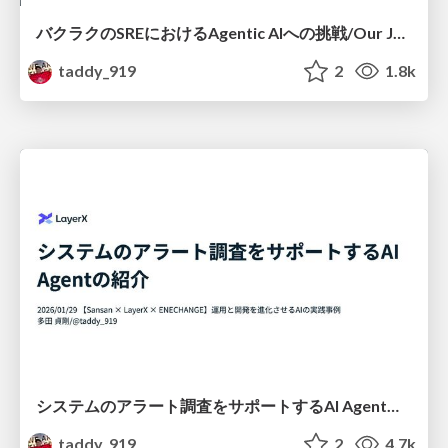
バクラクのSREにおけるAgentic AIへの挑戦/Our Journey with Agentic AI
taddy_919
2
1.8k
システムのアラート調査をサポートするAI Agentの紹介/Introduction to an AI Agent for System Alert Investigation
taddy_919
2
4.7k