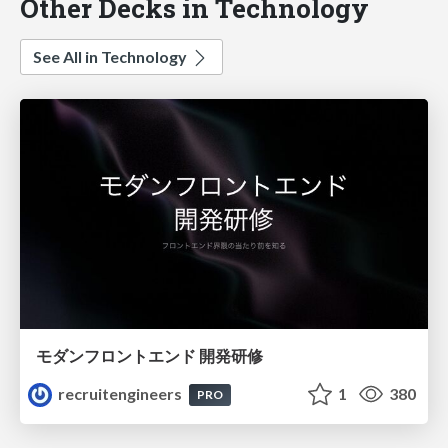
Other Decks in Technology
See All in Technology
モダンフロントエンド 開発研修
recruitengineers
1
380
PRO