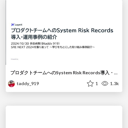
プロダクトチームへのSystem Risk Records導入・運用事例の紹介/Introduction and Case Studies on Implementing and Operating System Risk Records for Product Teams
taddy_919
1
1.3k