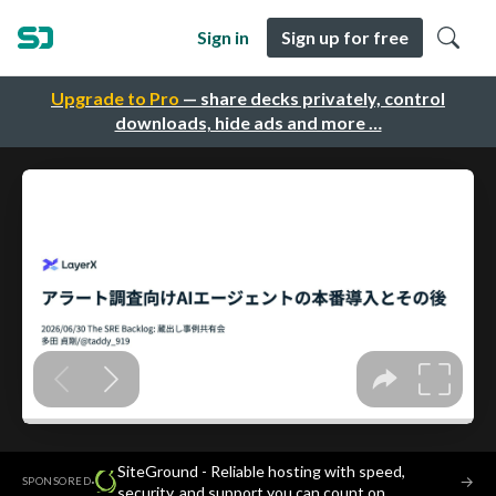
Sign in
Sign up for free
Upgrade to Pro
— share decks privately, control
downloads, hide ads and more …
SiteGround - Reliable hosting with speed,
·
→
SPONSORED
security, and support you can count on.