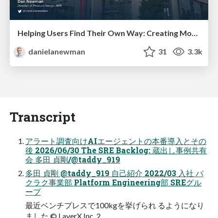
Helping Users Find Their Own Way: Creating Modern Search Experiences
danielanewman
31
3.3k
Transcript
アラート調査向けAIエージェントの本番導入とその
後 2026/06/30 The SRE Backlog: 蔵出し事例共有
会 多田 貞剛/@taddy_919
多田 貞剛 @taddy_919 自己紹介 2022/03 入社 バ
クラク事業部 Platform Engineering部 SREグル
ープ
最近ベンチプレスで100kgを挙げられ るようになり
ました © LayerX Inc. 2