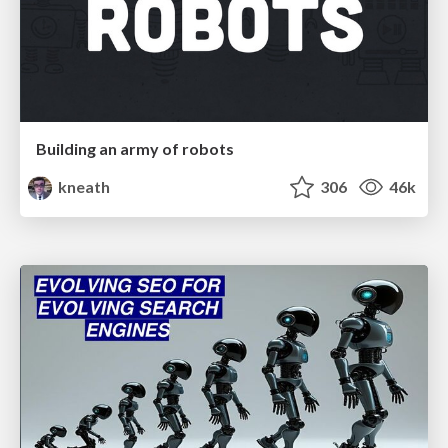
Building an army of robots
kneath
306
46k