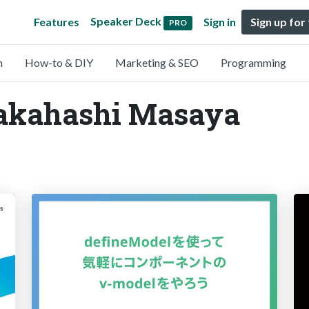
Speaker Deck
Features
Sign in
Sign up for
PRO
n
How-to & DIY
Marketing & SEO
Programming
Takahashi Masaya