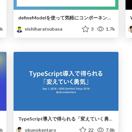
defineModelを使って気軽にコンポーネントのv-modelをやろう
3k
nishiharatsubasa
3
1.7k
TypeScript導入で得られる「変えていく勇気」 / The courage to change by TypeScript
6k
okunokentaro
22
7.8k