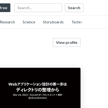
Search
 free
Research
Science
Storyboards
Technology
View profile