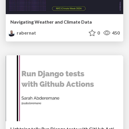
Navigating Weather and Climate Data
rabernat
0
450
Lightning talk: Run Django tests with GitHub Actions