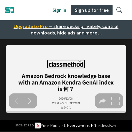
Sign in
Sign up for free
Upgrade to Pro
— share decks privately, control
downloads, hide ads and more …
·
Your Podcast. Everywhere. Effortlessly.
→
SPONSORED