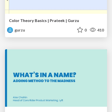
Color Theory Basics | Prateek | Gurzu
gurzu
0
410