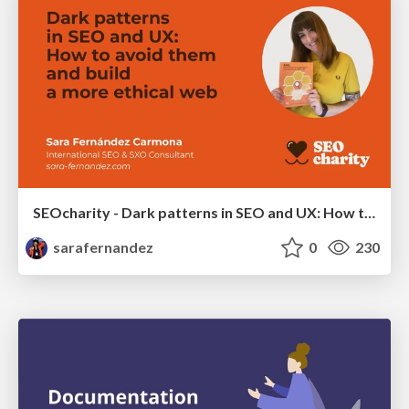
SEOcharity - Dark patterns in SEO and UX: How to avoid them and build a more ethical web
sarafernandez
0
230