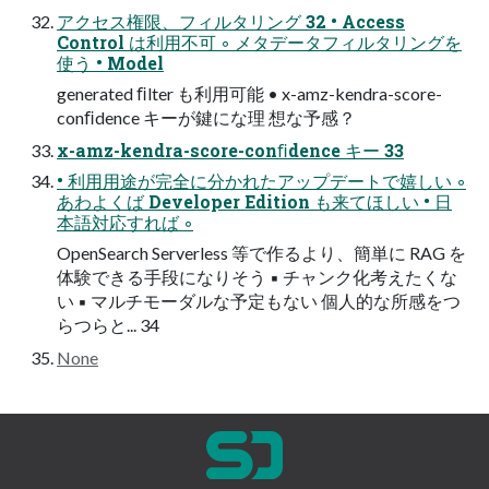
アクセス権限、フィルタリング 32 • Access
Control は利⽤不可 ◦ メタデータフィルタリングを
使う • Model
generated ﬁlter も利⽤可能 • x-amz-kendra-score-
conﬁdence キーが鍵にな理 想な予感？
x-amz-kendra-score-conﬁdence キー 33
• 利⽤⽤途が完全に分かれたアップデートで嬉しい ◦
あわよくば Developer Edition も来てほしい • ⽇
本語対応すれば ◦
OpenSearch Serverless 等で作るより、簡単に RAG を
体験できる⼿段になりそう ▪ チャンク化考えたくな
い ▪ マルチモーダルな予定もない 個⼈的な所感をつ
らつらと... 34
None