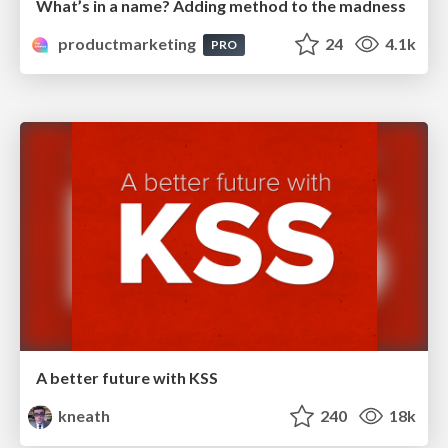
What’s in a name? Adding method to the madness
productmarketing
24
4.1k
PRO
A better future with KSS
kneath
240
18k