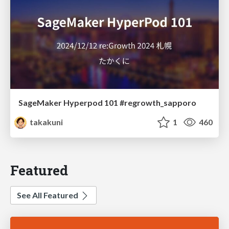
SageMaker Hyperpod 101 #regrowth_sapporo
takakuni
1
460
Featured
See All Featured