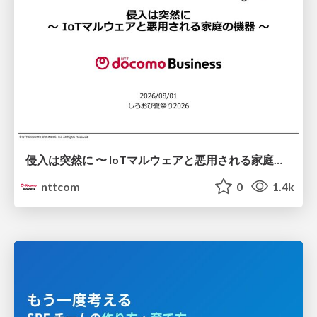
侵入は突然に 〜 IoTマルウェアと悪用される家庭の機器 ～ / When Intrusion Strikes: IoT Malware and the Abuse of Home Devices
nttcom
0
1.4k