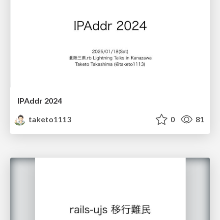
IPAddr 2024
taketo1113
0
81