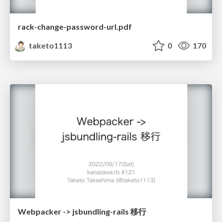
rack-change-password-url.pdf
taketo1113
0
170
Webpacker -> jsbundling-rails 移行