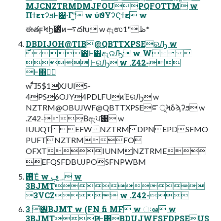
MJCNZTRMDMJFOUPQFOTTM w
ΠϯετʔϧͰ͸·Γʹ͍͘ w ύϑΥʔϚϯε w
ಈతϝϞϦׂ౰ͯͷ࠷దԽ w ඇಉظ"1*
DBDIJOH@TIB@QBTTXPSEରԠ w
࣌఺Ͱ͸ඇରԠ w W
 ͰରԠ w .Z42-
Ͱ΋ಈ͘
w ͨͩ͠ɺ5$1XJUI5-
4PS6OJY4PDLFUͷΈରԠ w
NZTRM@OBUJWF@QBTTXPSEೝূϞδϡʔϧ w
.Z42-͔Βඇਪ঑ w
IUUQTEFWNZTRMDPNEPDSFMO
PUFTNZTRMFO
OFXTIUNMNZTRME
EFQSFDBUJPOSFNPWBM
࢖ͬͯΈͨ w ؀ڥ w
3BJMT
3VCZ w .Z42-
࢖͍ํ 3BJMT w (FN fi MF w ઃఆ w
3BJMTҎԼͰ͸BDUJWFSFDPSEUS