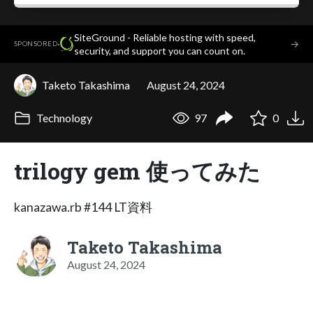
SiteGround - Reliable hosting with speed,
·
→
SPONSORED
security, and support you can count on.
Taketo Takashima
August 24, 2024
Technology
97
0
trilogy gem 使ってみた
kanazawa.rb #144 LT資料
Taketo Takashima
August 24, 2024