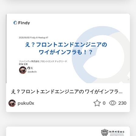
え？フロントエンドエンジニアの ワイがインフラも！？
puku0x
0
230