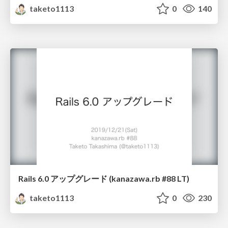
taketo1113
0
140
Rails 6.0 アップグレード (kanazawa.rb #88 LT)
taketo1113
0
230