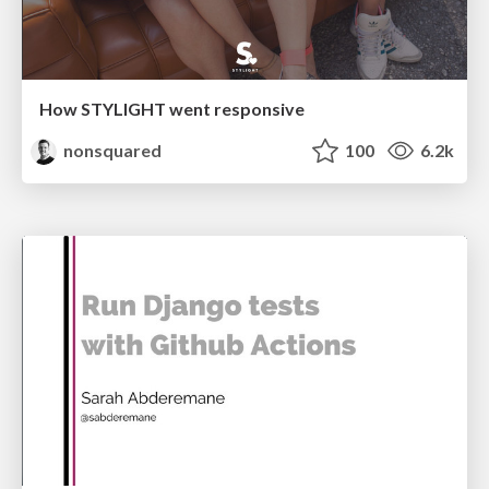
How STYLIGHT went responsive
nonsquared
100
6.2k