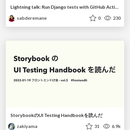
Lightning talk: Run Django tests with GitHub Actions
sabderemane
0
230
StorybookのUI Testing Handbookを読んだ
zakiyama
31
6.9k