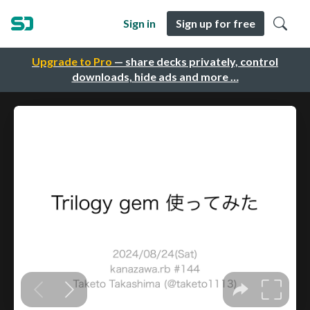
Sign in
Sign up for free
Upgrade to Pro
— share decks privately, control
downloads, hide ads and more …