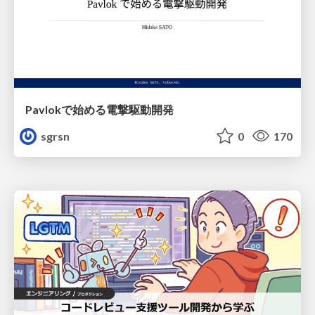
Pavlokで始める電撃駆動開発
sgrsn
0
170