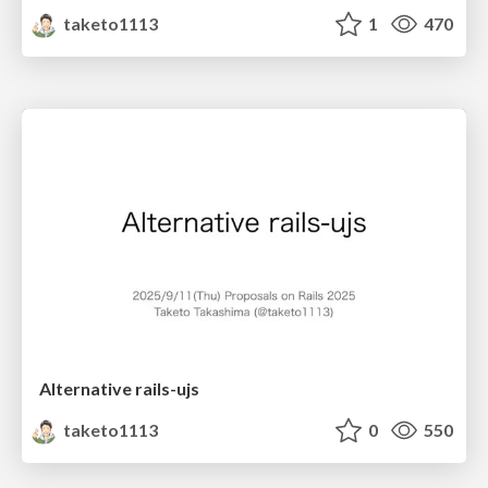
taketo1113
1
470
Alternative rails-ujs
taketo1113
0
550