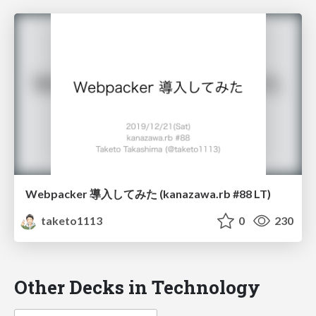
Webpacker 導入してみた (kanazawa.rb #88 LT)
taketo1113
0
230
Other Decks in Technology