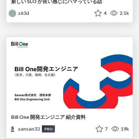
新しい SLO が良い感じにハマっている話
z63d
4
2.1k
Bill One 開発エンジニア 紹介資料
sansan33
7
19k
PRO