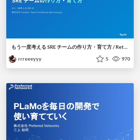
もう一度考える SRE チームの作り方・育て方 / Rethinking SRE #1: Building and Growing SRE Teams
rrreeeyyy
5
970