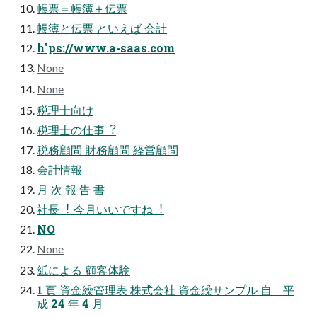
帳票＝帳簿＋伝票
帳簿と伝票 といえば 会計
h"ps://www.a-saas.com
None
None
税理⼠向け
税理⼠の仕事︖
税務顧問 財務顧問 経営顧問
会計情報
⽉ 次 報 告 書
社⻑︕ 今⽉いいですね︕
NO
None
紙による 顧客体験
1 頁 資金繰管理表 株式会社 資金繰サンプル 自 平
成 24 年 4 月