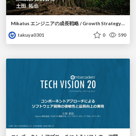
Mikatus エンジニアの成長戦略 / Growth Strategy for Mikatus Engineers
takuya0301
0
590