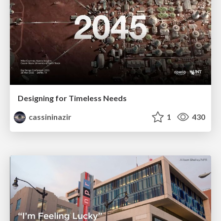
Designing for Timeless Needs
cassininazir
1
430