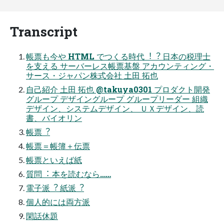
Transcript
帳票も今や HTML でつくる時代︕︖ ⽇本の税理⼠
を⽀える サーバーレス帳票基盤 アカウンティング・
サース・ジャパン株式会社 ⼟⽥ 拓也
⾃⼰紹介 ⼟⽥ 拓也 @takuya0301 プロダクト開発
グループ デザイングループ グループリーダー 組織
デザイン、システムデザイン、 ＵＸデザイン、読
書、バイオリン
帳票︖
帳票＝帳簿＋伝票
帳票といえば紙
質問︓ 本を読むなら……
電⼦派︖ 紙派︖
個⼈的には両⽅派
閑話休題