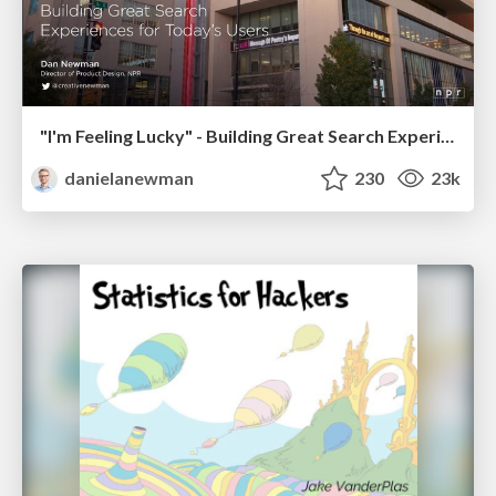
"I'm Feeling Lucky" - Building Great Search Experiences for Today's Users (#IAC19)
danielanewman
230
23k