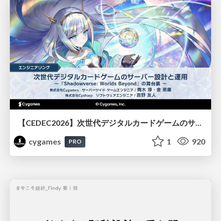
【CEDEC2026】次世代デジタルカードゲームのサーバー設計と運用 〜『Shadowverse: Worlds Beyond』の舞台裏～
cygames
1
920
PRO