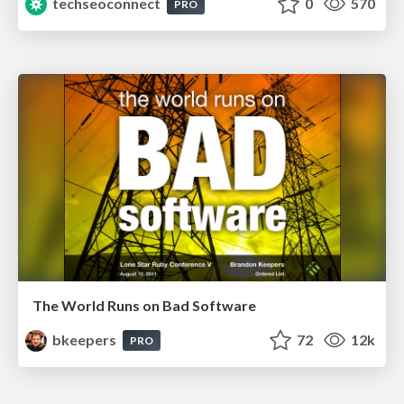
techseoconnect
0
570
PRO
The World Runs on Bad Software
bkeepers
72
12k
PRO