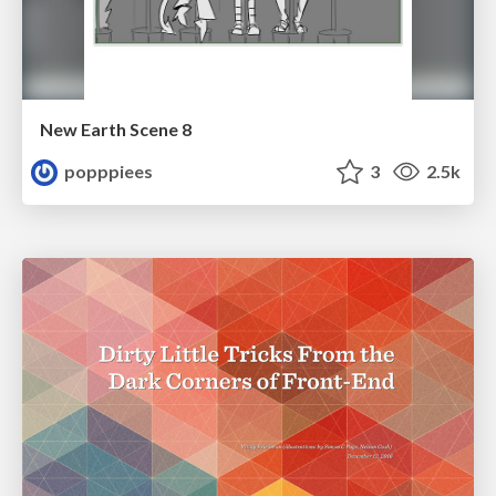
New Earth Scene 8
popppiees
3
2.5k