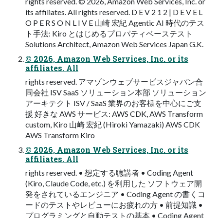
rights reserved. © 2026, Amazon Web Services, Inc. or
its affiliates. All rights reserved. D E V 2 1 2 | D E V E L
O P E R S O N L I V E ⼭崎 宏紀 Agentic AI 時代のテス
ト⼿法: Kiro とはじめるプロパティベーステスト
Solutions Architect, Amazon Web Services Japan G.K.
© 2026, Amazon Web Services, Inc. or its
affiliates. All
rights reserved. アマゾンウェブサービスジャパン合
同会社 ISV SaaS ソリューション本部 ソリューション
アーキテクト ISV / SaaS 業界のお客様を中⼼にご⽀
援 好きな AWS サービス: AWS CDK, AWS Transform
custom, Kiro ⼭崎 宏紀 (Hiroki Yamazaki) AWS CDK
AWS Transform Kiro
© 2026, Amazon Web Services, Inc. or its
affiliates. All
rights reserved. • 想定する聴講者 • Coding Agent
(Kiro, Claude Code, etc.) を利⽤した ソフトウェア開
発をされているエンジニア • Coding Agent の書くコ
ードのテストやレビューにお疲れの⽅ • 前提知識 •
プログラミングと⾃動テストの基本 • Coding Agent