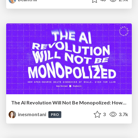
The AI Revolution Will Not Be Monopolized: How open-source beats economies of scale, even for LLMs
inesmontani
3
3.7k
PRO