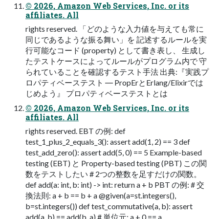
© 2026, Amazon Web Services, Inc. or its
affiliates. All
rights reserved. 「どのような⼊⼒値を与えても常に
同じであるような振る舞い」を 記述するルールを実
⾏可能なコード (property) として書き表し、 ⽣成し
たテストケースによってルールがプログラム内で 守
られていることを確認するテスト⼿法 出典:『実践プ
ロパティベーステスト ― PropErとErlang/Elixirでは
じめよう』 プロパティベーステストとは
© 2026, Amazon Web Services, Inc. or its
affiliates. All
rights reserved. EBT の例: def
test_1_plus_2_equals_3(): assert add(1, 2) == 3 def
test_add_zero(): assert add(5, 0) == 5 Example-based
testing (EBT) と Property-based testing (PBT) この関
数をテストしたい # 2つの整数を⾜すだけの関数。
def add(a: int, b: int) -> int: return a + b PBT の例: # 交
換法則: a + b == b + a @given(a=st.integers(),
b=st.integers()) def test_commutative(a, b): assert
add(a, b) == add(b, a) # 単位元: a + 0 == a