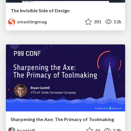
The Invisible Side of Design
smashingmag
301
52k
Sharpening the Axe: The Primacy of Toolmaking
bcantrill
46
2.9k