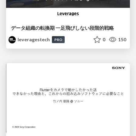
データ組織の転換期 一足飛びしない段階的戦略
leveragestech
0
150
PRO