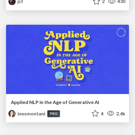
jct
2
430
Applied NLP in the Age of Generative AI
inesmontani
4
2.4k
PRO