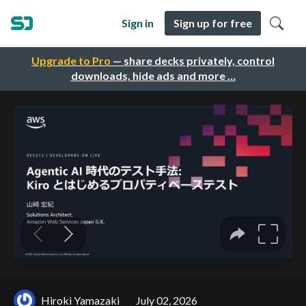
Sign in
Sign up for free
Upgrade to Pro
— share decks privately, control
downloads, hide ads and more …
Hiroki Yamazaki
July 02, 2026