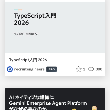
TypeScript入門 2026
recruitengineers
1
300
PRO