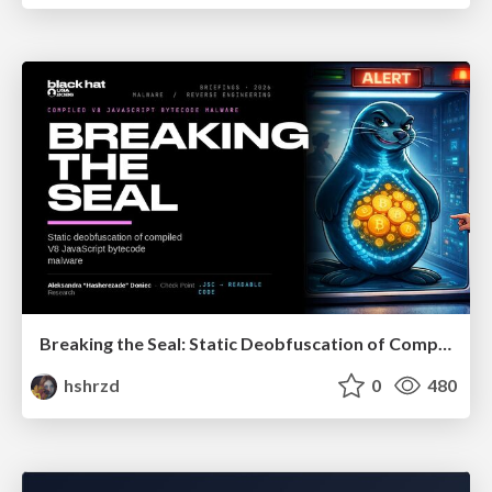
Breaking the Seal: Static Deobfuscation of Compiled V8 JavaScript Bytecode Malware
hshrzd
0
480