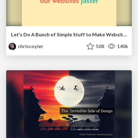
Let's Do A Bunch of Simple Stuff to Make Websites Faster
chriscoyier
508
140k