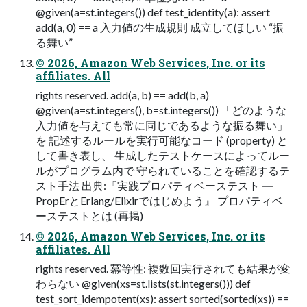
@given(a=st.integers()) def test_identity(a): assert
add(a, 0) == a ⼊⼒値の⽣成規則 成⽴してほしい “振
る舞い”
© 2026, Amazon Web Services, Inc. or its
affiliates. All
rights reserved. add(a, b) == add(b, a)
@given(a=st.integers(), b=st.integers()) 「どのような
⼊⼒値を与えても常に同じであるような振る舞い」
を 記述するルールを実⾏可能なコード (property) と
して書き表し、 ⽣成したテストケースによってルー
ルがプログラム内で 守られていることを確認するテ
スト⼿法 出典:『実践プロパティベーステスト ―
PropErとErlang/Elixirではじめよう』 プロパティベ
ーステストとは (再掲)
© 2026, Amazon Web Services, Inc. or its
affiliates. All
rights reserved. 冪等性: 複数回実⾏されても結果が変
わらない @given(xs=st.lists(st.integers())) def
test_sort_idempotent(xs): assert sorted(sorted(xs)) ==