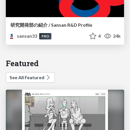
研究開発部の紹介 / Sansan R&D Profile
sansan33
4
24k
PRO
Featured
See All Featured