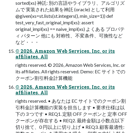
sorted(xs) 神託: 別の⾔語やライブラリ、アルゴリズ
ムで 実装された結果を神託 (oracle) として利⽤
@given(xs=st.lists(st.integers(), min_size=1)) def
test_very_fast_original_impl(xs): assert
original_impl(xs) == naive_impl(xs) よくある プロパテ
ィ パターン 他にも 対称性、不変条件、可換性など
など・・・
© 2026, Amazon Web Services, Inc. or its
affiliates. All
rights reserved. © 2026, Amazon Web Services, Inc. or
its affiliates. All rights reserved. Demo: EC サイトでの
クーポン割引料⾦計算機能
© 2026, Amazon Web Services, Inc. or its
affiliates. All
rights reserved. • あなたは EC サイトでのクーポン割
引料⾦計算機能の実装を担当します • 要求仕様は以
下の 3 つです • REQ1. 定額 OFF クーポンと 定率 OFF
クーポンが存在する • REQ2. 最終⾦額は⼩数点以下
切り捨て、0 円以上に切り上げ • REQ3. 顧客最適性: