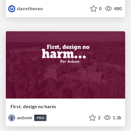
davetheseo
0
480
First, design no harm
axbom
2
1.2k
PRO