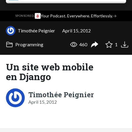
·
Your Podcast. Everywhere. Effortlessly.
→
SPONSORED
Timothée Peignier
April 15, 2012
Programming
460
1
Un site web mobile
en Django
Timothée Peignier
April 15, 2012