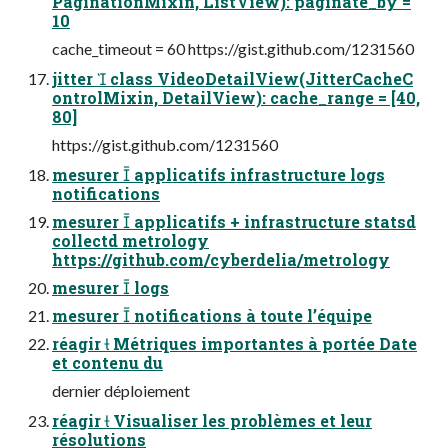
PaginationMixin, ListView): paginate_by =
10
cache_timeout = 60 https://gist.github.com/1231560
jitter  class VideoDetailView(JitterCacheC
ontrolMixin, DetailView): cache_range = [40,
80]
https://gist.github.com/1231560
mesurer  applicatifs infrastructure logs
notifications
mesurer  applicatifs + infrastructure statsd
collectd metrology
https://github.com/cyberdelia/metrology
mesurer  logs
mesurer  notifications à toute l’équipe
réagir  Métriques importantes à portée Date
et contenu du
dernier déploiement
réagir  Visualiser les problèmes et leur
résolutions