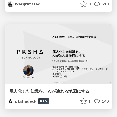
ivargrimstad
0
510
属人化した知識を、 AIが辿れる地図にする
pkshadeck
1
140
PRO