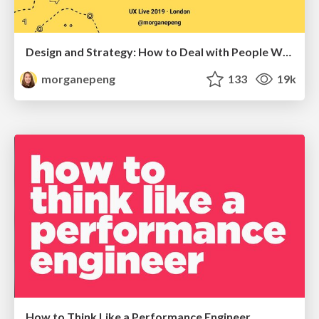
Design and Strategy: How to Deal with People Who Don’t "Get" Design
morganepeng
133
19k
How to Think Like a Performance Engineer