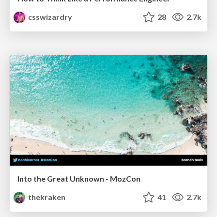
csswizardry
28
2.7k
Into the Great Unknown - MozCon
thekraken
41
2.7k