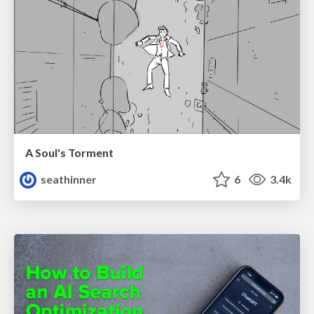
A Soul's Torment
seathinner
6
3.4k