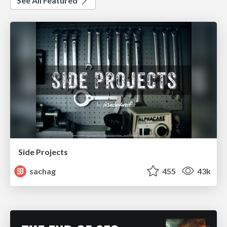
See All Featured
Side Projects
sachag
455
43k