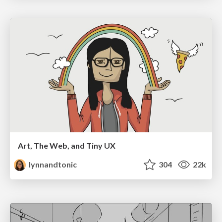
Art, The Web, and Tiny UX
lynnandtonic
304
22k