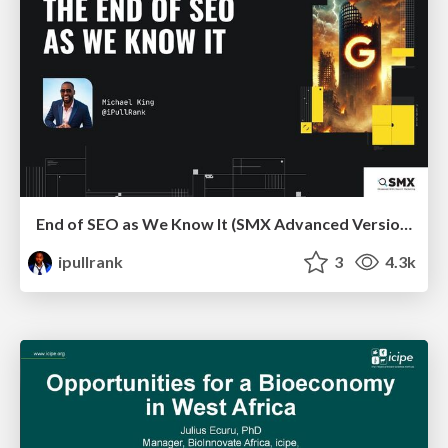
End of SEO as We Know It (SMX Advanced Version)
ipullrank
3
4.3k