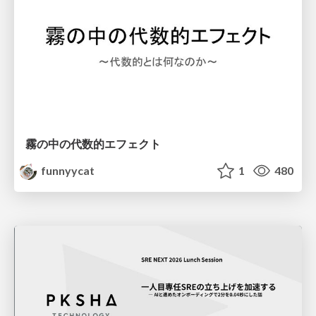
霧の中の代数的エフェクト
funnyycat
1
480