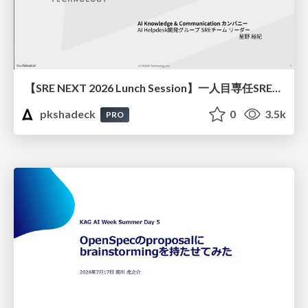
【SRE NEXT 2026 Lunch Session】一人目専任SREの立ち上げを加速する ― AIと進めたオンボーディングで2分を0.04秒にした話
pkshadeck
0
3.5k
PRO