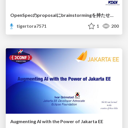
OpenSpecのproposalにbrainstormingを持たせてみた
tigertora7571
1
200
Augmenting AI with the Power of Jakarta EE