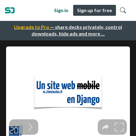
Sign in
Sign up for free
Upgrade to Pro
— share decks privately, control
downloads, hide ads and more …