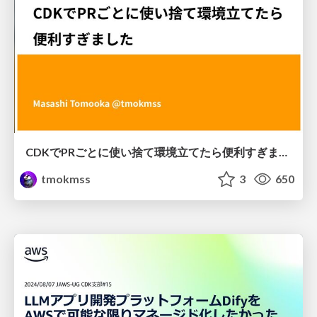
CDKでPRごとに使い捨て環境立てたら便利すぎました
tmokmss
3
650