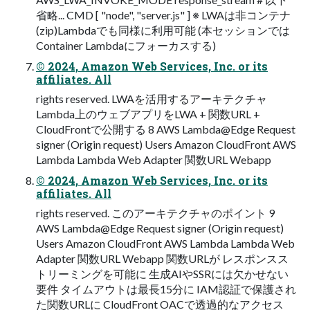
省略... CMD [ "node", "server.js" ] ※ LWAは⾮コンテナ
(zip)Lambdaでも同様に利⽤可能 (本セッションでは
Container Lambdaにフォーカスする)
© 2024, Amazon Web Services, Inc. or its
affiliates. All
rights reserved. LWAを活⽤するアーキテクチャ
Lambda上のウェブアプリをLWA + 関数URL +
CloudFrontで公開する 8 AWS Lambda@Edge Request
signer (Origin request) Users Amazon CloudFront AWS
Lambda Lambda Web Adapter 関数URL Webapp
© 2024, Amazon Web Services, Inc. or its
affiliates. All
rights reserved. このアーキテクチャのポイント 9
AWS Lambda@Edge Request signer (Origin request)
Users Amazon CloudFront AWS Lambda Lambda Web
Adapter 関数URL Webapp 関数URLが レスポンスス
トリーミングを可能に ⽣成AIやSSRには⽋かせない
要件 タイムアウトは最⻑15分に IAM認証で保護され
た関数URLに CloudFront OACで透過的なアクセス