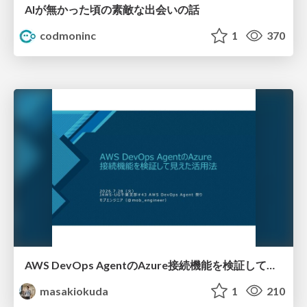
AIが無かった頃の素敵な出会いの話
codmoninc
1
370
AWS DevOps AgentのAzure接続機能を検証して見えた活用法／Use Cases Verified for the AWS DevOps Agent's Azure Connectivity Feature
masakiokuda
1
210