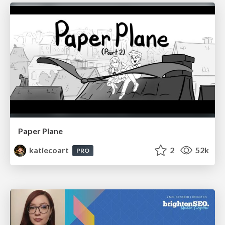
Paper Plane
katiecoart
2
52k
PRO