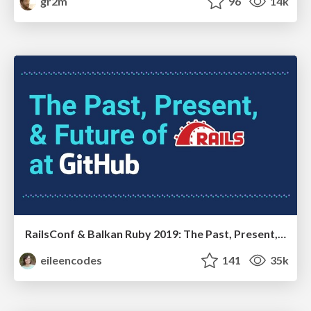
gr2m
96
14k
RailsConf & Balkan Ruby 2019: The Past, Present, and Future of Rails at GitHub
eileencodes
141
35k