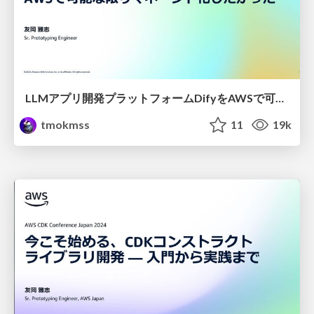
LLMアプリ開発プラットフォームDifyをAWSで可能な限りマネージド化したかった
tmokmss
11
19k