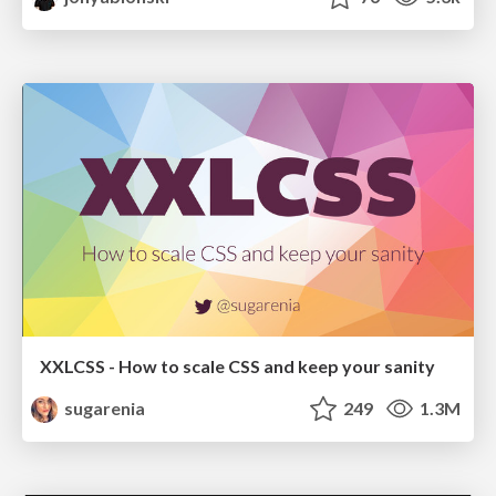
XXLCSS - How to scale CSS and keep your sanity
sugarenia
249
1.3M