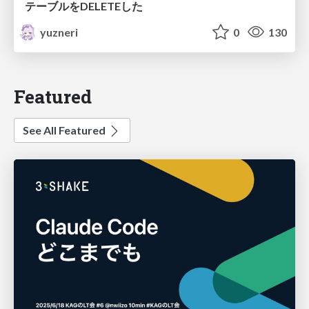
テーブルをDELETEした
yuzneri
0
130
Featured
See All Featured