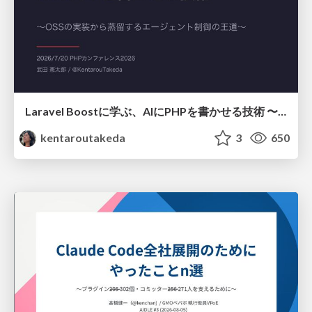
Laravel Boostに学ぶ、AIにPHPを書かせる技術 〜OSSの実装から蒸留するエージェント制御の王道〜
kentaroutakeda
3
650