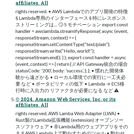
affiliates. All
rights reserved. • AWS Lambdaでのアプリ開発の特徴
§ Lambda専⽤のインターフェース § 特にレスポンス
ストリーミングは… 🙄 5 モチベーション export const
handler = awslambda.streamifyResponse( async (event,
responseStream, context) => {
responseStream.setContentType(“text/plain”);
responseStream.write(“Hello, world!”);
responseStream.end(); } ); export const handler = async
(event, context) => { return { // API Gateway統合の場合
statusCode: '200’, body: 'success’, }; }; • 慣れた開発体
験から遠ざかる • ローカル環境での実⾏に⼀⼯夫必
要 など • ポータビリティの低下 • Lambda → ECS移
⾏時に⼊出⼒の リファクタが必要になる など ⚠
© 2024, Amazon Web Services, Inc. or its
affiliates. All
rights reserved. AWS Lamba Web Adapter (LWA) •
Rust製のLambda拡張機能 (extension) オープンソー
スソフトウェア • ⾮Lambda⽤のウェブアプリをその
ままAWS Lambda上で動かすためのツール • 動かせ