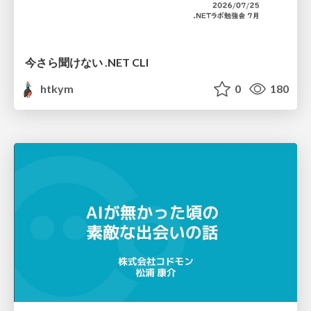
今さら聞けない .NET CLI
htkym
0
180