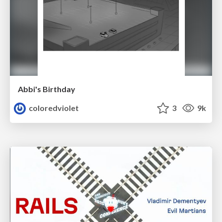
Abbi's Birthday
coloredviolet
3
9k