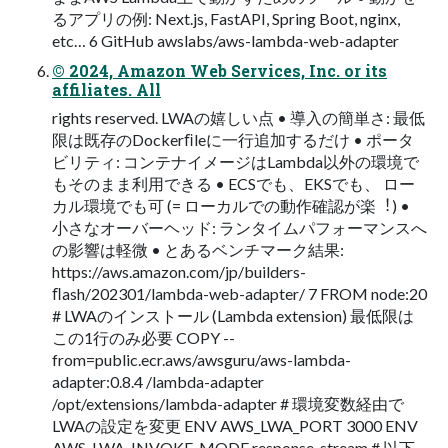
るアプリの例: Next.js, FastAPI, Spring Boot, nginx,
etc… 6 GitHub awslabs/aws-lambda-web-adapter
© 2024, Amazon Web Services, Inc. or its
affiliates. All
rights reserved. LWAの嬉しい点 • 導⼊の簡単さ: 最低
限は既存のDockerﬁleに⼀⾏追加するだけ • ポータ
ビリティ: コンテナイメージはLambda以外の環境で
もそのまま利⽤できる • ECSでも、EKSでも、 ロー
カル環境でも可 (= ローカルでの動作確認が楽︕) •
⼩さなオーバーヘッド: ランタイムパフォーマンスへ
の影響は軽微 • とあるベンチマーク結果:
https://aws.amazon.com/jp/builders-
ﬂash/202301/lambda-web-adapter/ 7 FROM node:20
# LWAのインストール (Lambda extension) 最低限は
この1⾏のみ必要 COPY --
from=public.ecr.aws/awsguru/aws-lambda-
adapter:0.8.4 /lambda-adapter
/opt/extensions/lambda-adapter # 環境変数経由で
LWAの設定を変更 ENV AWS_LWA_PORT 3000 ENV
AWS_LWA_INVOKE_MODE response_stream # 以下