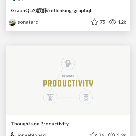
GraphQLの誤解/rethinking-graphql
sonatard
75
12k
Thoughts on Productivity
jonyablonski
76
5.3k