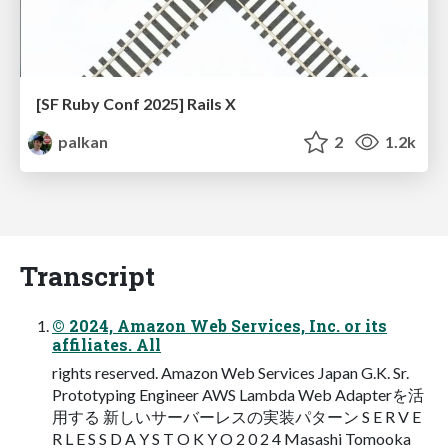
[SF Ruby Conf 2025] Rails X
palkan
2
1.2k
Transcript
© 2024, Amazon Web Services, Inc. or its
affiliates. All
rights reserved. Amazon Web Services Japan G.K. Sr.
Prototyping Engineer AWS Lambda Web Adapterを活
⽤する 新しいサーバーレスの実装パターン S E R V E
R L E S S D A Y S T O K Y O 2 0 2 4 Masashi Tomooka