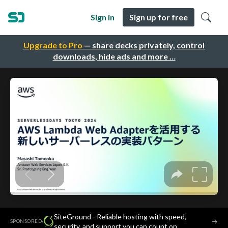
Sign in
Sign up for free
Upgrade to Pro
— share decks privately, control
downloads, hide ads and more …
SiteGround - Reliable hosting with speed,
·
→
SPONSORED
security, and support you can count on.