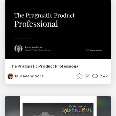
The Pragmatic Product Professional
lauravandoore
37
7.4k