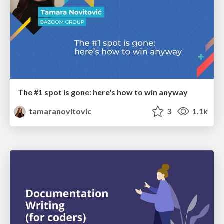
The #1 spot is gone: here's how to win anyway
tamaranovitovic
3
1.1k