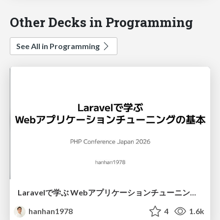
Other Decks in Programming
See All in Programming
Laravelで学ぶ Webアプリケーションチューニング入門/web_application_tuning_101
hanhan1978
4
1.6k