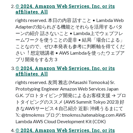
© 2024, Amazon Web Services, Inc. or its
affiliates. All
rights reserved. 本⽇の内容 話すこと • Lambda Web
Adapterの知られざる機能とそれらを活⽤するパタ
ーンの紹介 話さないこと • Lambda上でウェブフレ
ームワークを使うことの是⾮ • 結局「場合による」
ことなので、ぜひ本発表も参考に判断軸を得てくだ
さい︕ 想定聴講者 • AWS Lambdaを使ったウェブア
プリ開発をする⽅ 3
© 2024, Amazon Web Services, Inc. or its
affiliates. All
rights reserved. 友岡 雅志 (Masashi Tomooka) Sr.
Prototyping Engineer Amazon Web Services Japan
G.K. プロトタイピング開発によるお客様⽀援 → プロ
トタイピングのススメ (AWS Summit Tokyo 2023) 好
きなAWSサービス 4 ⾃⼰紹介 近影: 沖縄うるまにて
𝕏: @tmokmss ブログ: tmokmss.hatenablog.com AWS
Lambda AWS Cloud Development Kit (CDK)
© 2024, Amazon Web Services, Inc. or its