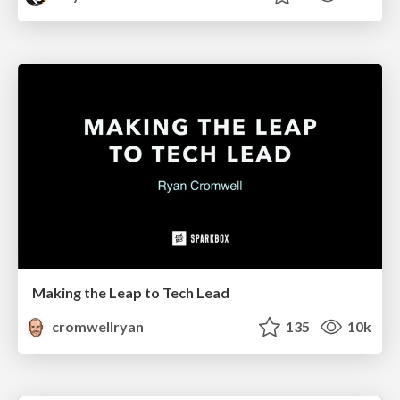
Making the Leap to Tech Lead
cromwellryan
135
10k