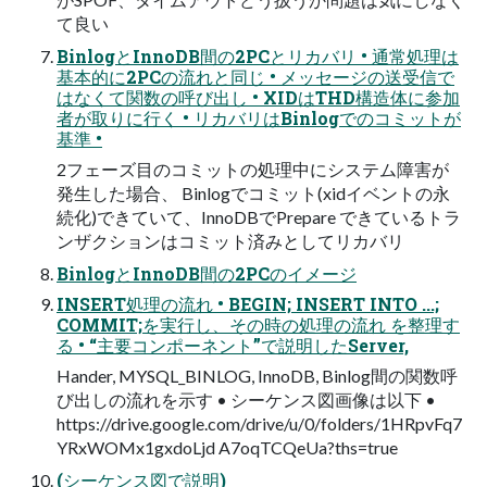
て良い
BinlogとInnoDB間の2PCとリカバリ • 通常処理は
基本的に2PCの流れと同じ • メッセージの送受信で
はなくて関数の呼び出し • XIDはTHD構造体に参加
者が取りに⾏く • リカバリはBinlogでのコミットが
基準 •
2フェーズ⽬のコミットの処理中にシステム障害が
発⽣した場合、 Binlogでコミット(xidイベントの永
続化)できていて、InnoDBでPrepare できているトラ
ンザクションはコミット済みとしてリカバリ
BinlogとInnoDB間の2PCのイメージ
INSERT処理の流れ • BEGIN; INSERT INTO ...;
COMMIT;を実⾏し、その時の処理の流れ を整理す
る • “主要コンポーネント”で説明したServer,
Hander, MYSQL_BINLOG, InnoDB, Binlog間の関数呼
び出しの流れを⽰す • シーケンス図画像は以下 •
https://drive.google.com/drive/u/0/folders/1HRpvFq7
YRxWOMx1gxdoLjd A7oqTCQeUa?ths=true
(シーケンス図で説明)