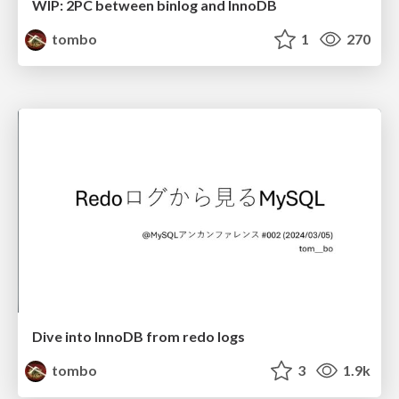
WIP: 2PC between binlog and InnoDB
tombo
1
270
Dive into InnoDB from redo logs
tombo
3
1.9k