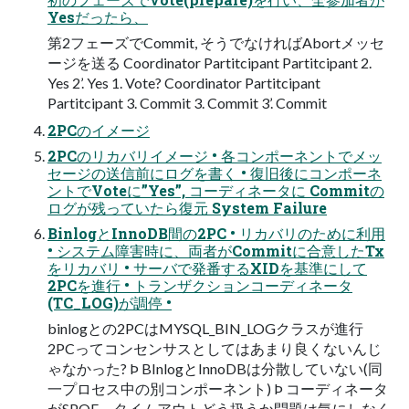
Yesだったら、
第2フェーズでCommit, そうでなければAbortメッセ
ージを送る Coordinator Partitcipant Partitcipant 2.
Yes 2’. Yes 1. Vote? Coordinator Partitcipant
Partitcipant 3. Commit 3. Commit 3’. Commit
2PCのイメージ
2PCのリカバリイメージ • 各コンポーネントでメッ
セージの送信前にログを書く • 復旧後にコンポーネ
ントでVoteに”Yes”, コーディネータに Commitの
ログが残っていたら復元 System Failure
BinlogとInnoDB間の2PC • リカバリのために利⽤
• システム障害時に、両者がCommitに合意したTx
をリカバリ • サーバで発番するXIDを基準にして
2PCを進⾏ • トランザクションコーディネータ
(TC_LOG)が調停 •
binlogとの2PCはMYSQL_BIN_LOGクラスが進⾏
2PCってコンセンサスとしてはあまり良くないんじ
ゃなかった? Þ BInlogとInnoDBは分散していない(同
⼀プロセス中の別コンポーネント) Þ コーディネータ
がSPOF、タイムアウトどう扱うか問題は気にしなく