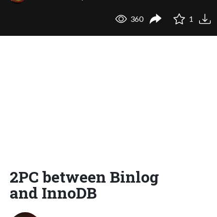
360
1
2PC between Binlog
and InnoDB