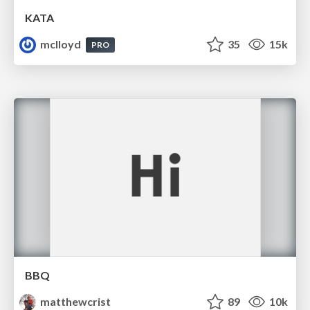
KATA
mclloyd
35
15k
PRO
BBQ
matthewcrist
89
10k