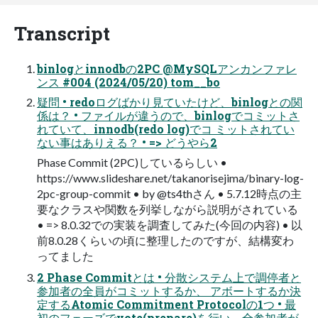
Transcript
binlogとinnodbの2PC @MySQLアンカンファレ
ンス #004 (2024/05/20) tom__bo
疑問 • redoログばかり⾒ていたけど、binlogとの関
係は？ • ファイルが違うので、binlogでコミットさ
れていて、innodb(redo log)でコ ミットされてい
ない事はありえる？ • => どうやら2
Phase Commit (2PC)しているらしい •
https://www.slideshare.net/takanorisejima/binary-log-
2pc-group-commit • by @ts4thさん • 5.7.12時点の主
要なクラスや関数を列挙しながら説明がされている
• => 8.0.32での実装を調査してみた(今回の内容) • 以
前8.0.28くらいの頃に整理したのですが、結構変わ
ってました
2 Phase Commitとは • 分散システム上で調停者と
参加者の全員がコミットするか、 アボートするか決
定するAtomic Commitment Protocolの1つ • 最
初のフェーズでvote(prepare)を⾏い、全参加者が