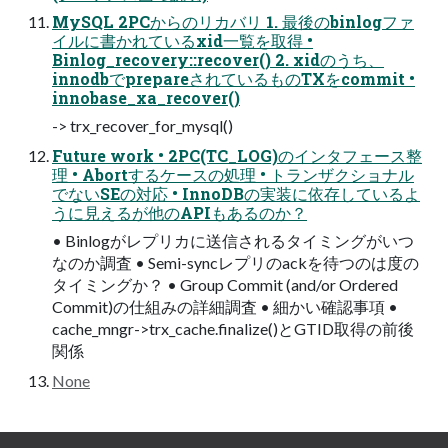
MySQL 2PCからのリカバリ 1. 最後のbinlogファ
イルに書かれているxid⼀覧を取得 •
Binlog_recovery::recover() 2. xidのうち、
innodbでprepareされているものTXをcommit •
innobase_xa_recover()
-> trx_recover_for_mysql()
Future work • 2PC(TC_LOG)のインタフェース整
理 • Abortするケースの処理 • トランザクショナル
でないSEの対応 • InnoDBの実装に依存しているよ
うに⾒えるが他のAPIもあるのか？
• Binlogがレプリカに送信されるタイミングがいつ
なのか調査 • Semi-syncレプリのackを待つのは度の
タイミングか？ • Group Commit (and/or Ordered
Commit)の仕組みの詳細調査 • 細かい確認事項 •
cache_mngr->trx_cache.finalize()とGTID取得の前後
関係
None