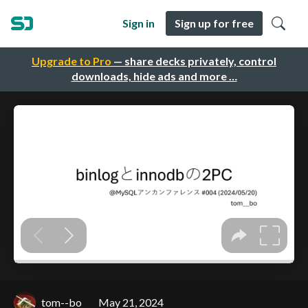
Sign in
Sign up for free
Upgrade to Pro
— share decks privately, control
downloads, hide ads and more …
tom--bo
May 21, 2024