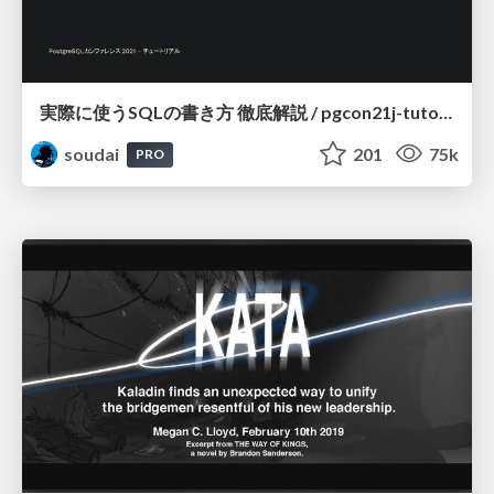
実際に使うSQLの書き方 徹底解説 / pgcon21j-tutorial
soudai
201
75k
PRO