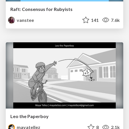
Raft: Consensus for Rubyists
vanstee
141
7.6k
Leo the Paperboy
mayatellez
8
2.1k