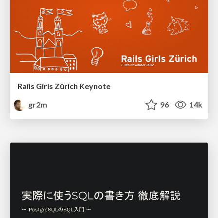
Rails Girls Zürich Keynote
gr2m
96
14k