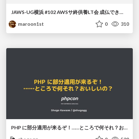
JAWS-UG横浜 #102 AWSサ終供養LT会 成仏できない AWS サービスたち 〜本日、三体供養します〜
maroon1st
0
310
PHP に部分適用が来るぞ！……ところで何それ？おいしいの？ #phpcon / phpcon-2026