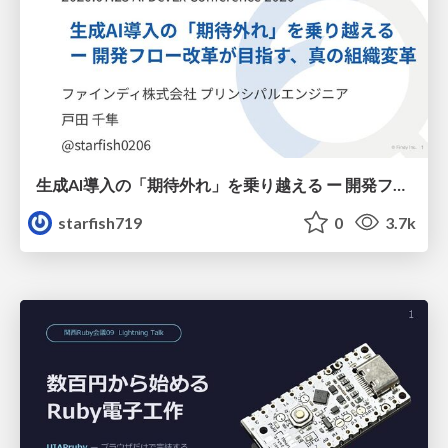
生成AI導入の「期待外れ」を乗り越える ー 開発フロー改革が目指す、真の組織変革
starfish719
0
3.7k