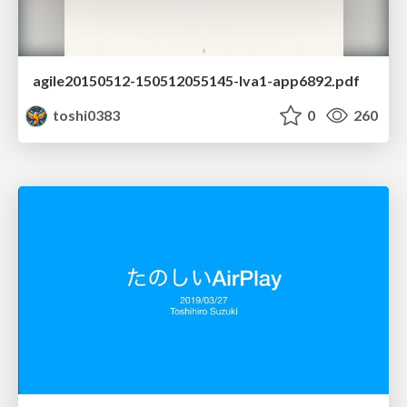
agile20150512-150512055145-lva1-app6892.pdf
toshi0383
0
260