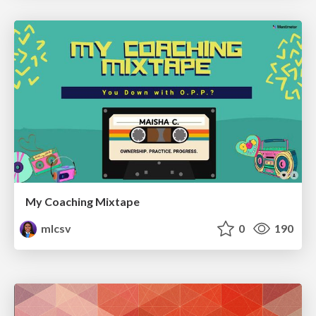
My Coaching Mixtape
mlcsv
0
190