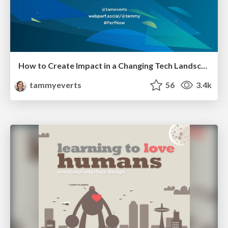
How to Create Impact in a Changing Tech Landscape [PerfNow 2023]
tammyeverts
56
3.4k