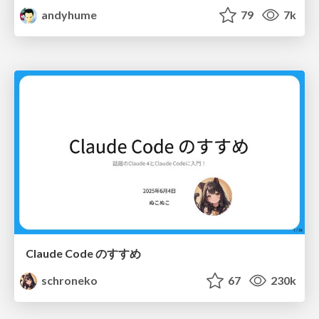
andyhume
79
7k
Claude Code のすすめ
schroneko
67
230k