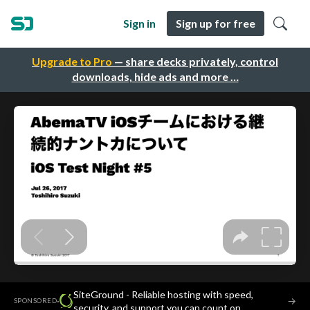
Sign in
Sign up for free
Upgrade to Pro
— share decks privately, control
downloads, hide ads and more …
SiteGround - Reliable hosting with speed,
·
→
SPONSORED
security, and support you can count on.