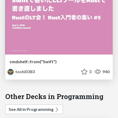
cmdshelf::from("Swift")
toshi0383
3
940
Other Decks in Programming
See All in Programming