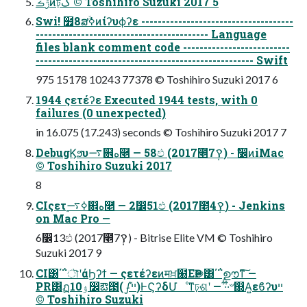
ݱࡏͷঢ়گ © Toshihiro Suzuki 2017 5
Swi! ໿8ສߦۙ͘ͷίʔυϕʔε -------------------------------------
------------------------------------------ Language
files blank comment code --------------------------
----------------------------------------------------- Swift
975 15178 10243 77378 © Toshihiro Suzuki 2017 6
1944 ςετέʔε Executed 1944 tests, with 0
failures (0 unexpected)
in 16.075 (17.243) seconds © Toshihiro Suzuki 2017 7
DebugϏϧυ࠷଎ه࿥ — 58ඵ (2017೥7݄ࠒ) - ࣗ෼ͷiMac
© Toshihiro Suzuki 2017
8
CIςετ࣮ߦ࠷଎ه࿥ — 2෼51ඵ (2017೥4݄ࠒ) - Jenkins
on Mac Pro —
6෼13ඵ (2017೥7݄ࠒ) - Bitrise Elite VM © Toshihiro
Suzuki 2017 9
CI͸΄΅ৗʹάϦʔϯ — ςετέʔεͷमਖ਼๨ΕҎ֎͸΄΅ࣦഊͳ͠ —
PR͸ฏۉ10෼ఔ౓(ഽײ֮)ͰϚʔδՄೳͳঢ়ଶʹ — ·͋·͋৺஍Α͍εϐʔυײ
© Toshihiro Suzuki