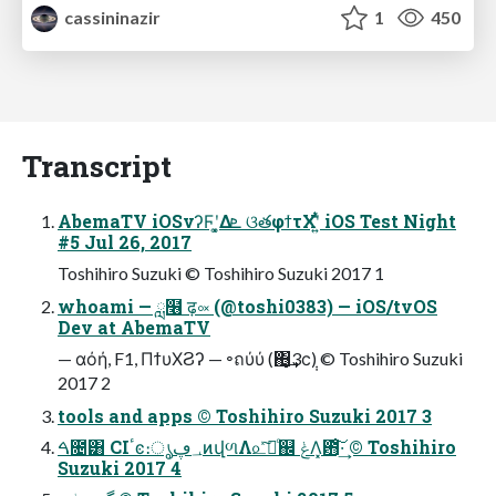
cassininazir
1
450
Transcript
AbemaTV iOSνʔϜʹ͓͚Δܧ ଓతφϯτΧʹ͍ͭͯ iOS Test Night
#5 Jul 26, 2017
Toshihiro Suzuki © Toshihiro Suzuki 2017 1
whoami — ླ໦ ढ़༟ (@toshi0383) — iOS/tvOS
Dev at AbemaTV
— αόή, F1, ΠϯυΧϨʔ — ৽ถύύ (΋͏͙͢3ϲ݄) © Toshihiro Suzuki
2017 2
tools and apps © Toshihiro Suzuki 2017 3
ࠓ೔͸ CIٴͼ։ൃ؀ڥͷվળΛ௨ͯ͠ಘͨ஌ ݟΛ͓఻͑͠·͢ © Toshihiro
Suzuki 2017 4