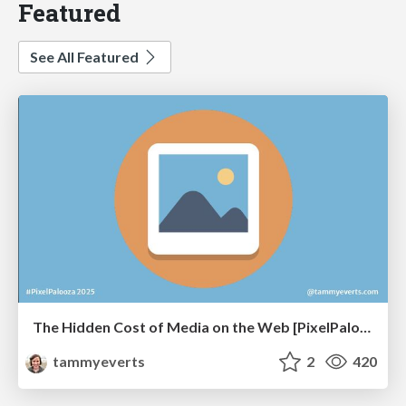
Featured
See All Featured
The Hidden Cost of Media on the Web [PixelPalooza 2025]
tammyeverts
2
420