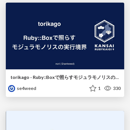
torikago - Ruby::Boxで照らすモジュラモノリスの実行境界
se4weed
1
330