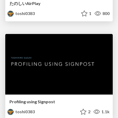
たのしいAirPlay
toshi0383
1
800
Profiling using Signpost
toshi0383
2
1.1k