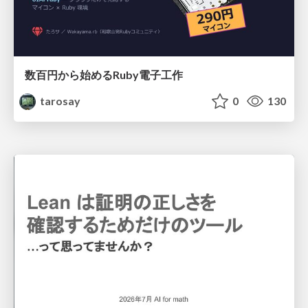
数百円から始めるRuby電子工作
tarosay
0
130