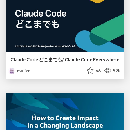
Claude Code どこまでも/ Claude Code Everywhere
nwiizo
66
57k