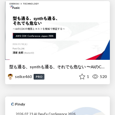
型も通る、synthも通る、それでも危ない 〜AIのCDKの権限とコストを機械で検証する〜 / It Passes Type Checks, It Passes Synth Checks, but It’s Still Risky — Automatically Verifying Permissions and Costs in AI’s CDK —
seike460
1
520
PRO