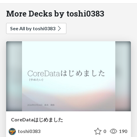
More Decks by toshi0383
See All by toshi0383
CoreDataはじめました
toshi0383
0
190