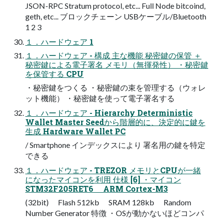
JSON-RPC Stratum protocol, etc... Full Node bitcoind,
geth, etc... ブロックチェーン USBケーブル/Bluetooth
1 2 3
１．ハードウェア 1
１．ハードウェア - 構成 主な機能 秘密鍵の保管 ＋
秘密鍵による電子署名 メモリ（無揮発性） ・秘密鍵
を保管する CPU
・秘密鍵をつくる ・秘密鍵の束を管理する（ウォレ
ット機能） ・秘密鍵を使って電子署名する
１．ハードウェア - Hierarchy Deterministic
Wallet Master Seedから階層的に、決定的に鍵を
生成 Hardware Wallet PC
/ Smartphone インデックスにより 署名用の鍵を特定
できる
１．ハードウェア - TREZOR メモリとCPUが一緒
になったマイコンを利用 仕様 [6] ・マイコン
STM32F205RET6 ARM Cortex-M3
(32bit) Flash 512kb SRAM 128kb Random
Number Generator 特徴 ・OSが動かないほどコンパ