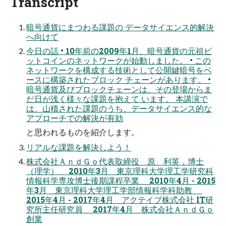
Transcript
暗号通貨にまつわる課題の データサイエンス的解決
へ向けて
今日の話 • 10年前の2009年1月、暗号通貨の元祖ビ
ットコインのネットワークが始動しました。 • この
ネットワークを構成する技術として公開鍵暗号をベ
ースに構築されたブロック チェーンがあります。 •
暗号通貨及びブロックチェーンは、その登場からま
だ日が浅く様々な課題を抱えて います。 本講演で
は、山積された課題のうち、データサイエンス的な
アプローチでの解決が有効
と思われるものを紹介します。
リアルな課題を解決しよう！
株式会社ＡｎｄＧｏ代表取締役 原 利英，博士
（理学） 2010年3月 東京理科大学理工学研究科
情報科学専攻博士後期課程卒業 2010年4月 - 2015
年3月 東京理科大学理工学部情報科学科助教
2015年4月 - 2017年4月 アクテイブ株式会社 IT研
究所主任研究員 2017年4月 株式会社ＡｎｄＧｏ
創業