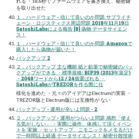
れる ・18.6秒でファームウェアを書き換え、秘密鍵
を取り出せた
１．ハードウェア - 信じて良いのか問題 サプライチ
ェーン・ロジスティクス周辺問題 2018年11月19日
SatoshiLabsによる報告 [8] 偽物 データサイエン
ス！
１．ハードウェア - 信じて良いのか問題 Amazonで
購入したら偽物が届いた！
バックアップ 2
２．バックアップ 主な機能 紙と鉛筆で秘密鍵のバッ
クアップができる ・標準規格: BIP39 (2013年策定)
・2048ワードから12 / 24個選ばれる ・
SatoshiLabsがTREZORを作る際に仕
様化を進めた ・元々のアイデアはElectrumの実装 ・
TREZOR版とElectrum版には互換性が ない
バックアップ - 運用が辛いよ問題 - 2
２．バックアップ - 運用がつらいよ問題 感想「使え
る気がしない」 ・実際に操作、体感して頂くイベン
トを 実施 ・セットアップ、ニモニックをメモるだけ
で一時間以上経過 データサイエンス！ 秘密分散技術