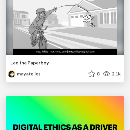
Leo the Paperboy
mayatellez
8
2.1k