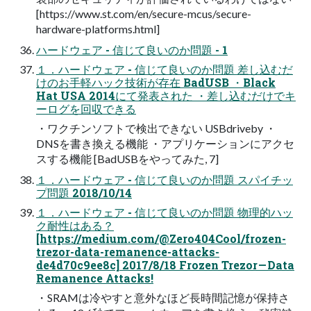
[https://www.st.com/en/secure-mcus/secure-
hardware-platforms.html]
ハードウェア - 信じて良いのか問題 - 1
１．ハードウェア - 信じて良いのか問題 差し込むだ
けのお手軽ハック技術が存在 BadUSB ・Black
Hat USA 2014にて発表された ・差し込むだけでキ
ーログを回収できる
・ワクチンソフトで検出できない USBdriveby ・
DNSを書き換える機能 ・アプリケーションにアクセ
スする機能 [BadUSBをやってみた, 7]
１．ハードウェア - 信じて良いのか問題 スパイチッ
プ問題 2018/10/14
１．ハードウェア - 信じて良いのか問題 物理的ハッ
ク耐性はある？
[https://medium.com/@Zero404Cool/frozen-
trezor-data-remanence-attacks-
de4d70c9ee8c] 2017/8/18 Frozen Trezor — Data
Remanence Attacks!
・SRAMは冷やすと意外なほど長時間記憶が保持さ