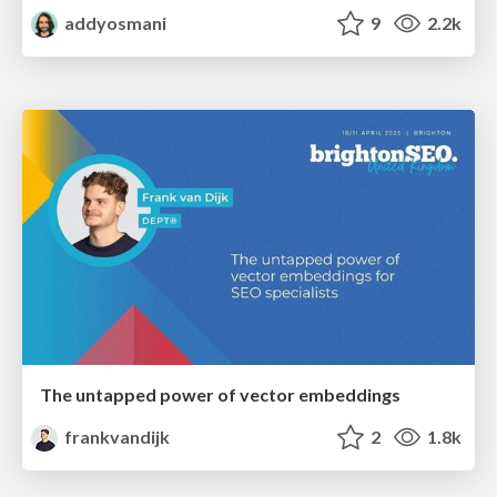
addyosmani
9
2.2k
The untapped power of vector embeddings
frankvandijk
2
1.8k