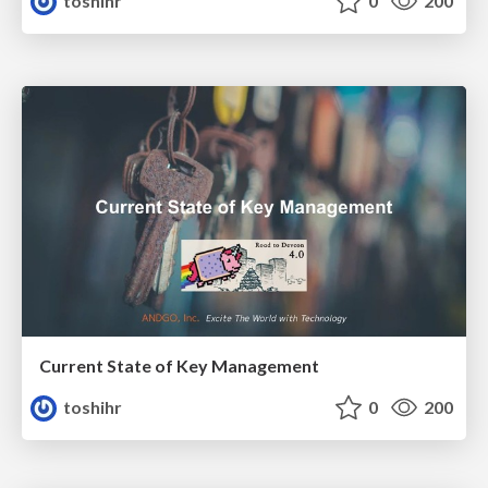
toshihr
0
200
Current State of Key Management
toshihr
0
200