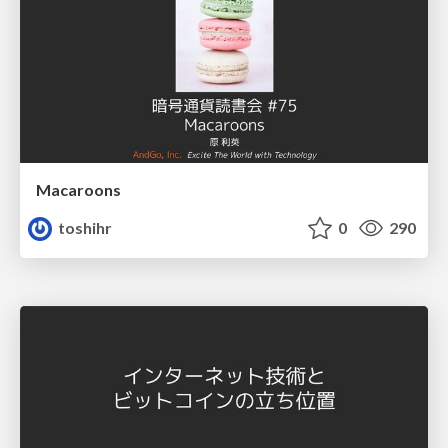
Macaroons
toshihr
0
290