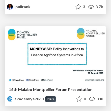
ipullrank
3
3.7k
16th Malabo Montpellier Forum Presentation
akademiya2063
0
330
PRO