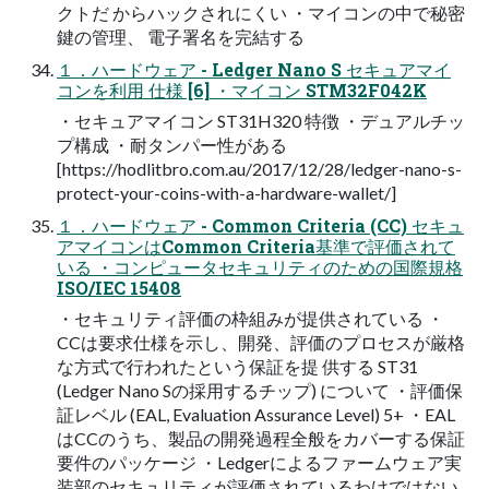
クトだ からハックされにくい ・マイコンの中で秘密
鍵の管理、 電子署名を完結する
１．ハードウェア - Ledger Nano S セキュアマイ
コンを利用 仕様 [6] ・マイコン STM32F042K
・セキュアマイコン ST31H320 特徴 ・デュアルチッ
プ構成 ・耐タンパー性がある
[https://hodlitbro.com.au/2017/12/28/ledger-nano-s-
protect-your-coins-with-a-hardware-wallet/]
１．ハードウェア - Common Criteria (CC) セキュ
アマイコンはCommon Criteria基準で評価されて
いる ・コンピュータセキュリティのための国際規格
ISO/IEC 15408
・セキュリティ評価の枠組みが提供されている ・
CCは要求仕様を示し、開発、評価のプロセスが厳格
な方式で行われたという保証を提 供する ST31
(Ledger Nano Sの採用するチップ) について ・評価保
証レベル (EAL, Evaluation Assurance Level) 5+ ・EAL
はCCのうち、製品の開発過程全般をカバーする保証
要件のパッケージ ・Ledgerによるファームウェア実
装部のセキュリティが評価されているわけではない