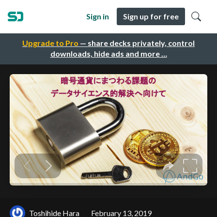
Sign in
Sign up for free
Upgrade to Pro
— share decks privately, control
downloads, hide ads and more …
Toshihide Hara
February 13, 2019