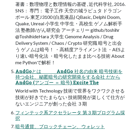
著書：数理物理と数理情報の基礎 , 近代科学社, 2016.
SNS： 専門： 電子工作 天空の城ラピュタ ドラゴン
ボール 東芝J3100 (白黒液晶) QBasic, Delphi Doom,
Quake, Unreal 小学生 中学生・高校生 ゲノム解析手
法 塾教師/がん研究会 アーチェリー github/toshihr
@ToshihideHara 大学生 Genome Analysis / Drug
Delivery System / Chaos / Crypto 研究職 暗号と出会
う ゲノムは暗号！ ・高精度アライメント法 ・AESよ
り速い暗号化法 ・暗号化したまま比べる技術 About
me Pythonで解析！
AndGoとは AndGo 社名の由来 暗号技術を
持つ会社、秘匿暗号の研究開発をする会社 だから
AndGo (アンゴー ＝ 暗号) Excite The
World with Technology 技術で世界をワクワクさせる
技術が好きでたまらない 技術開発が楽しくて仕方が
ないエンジニアが創った会社 ３期
フィンテック系アクセラレータ 第３期プログラム採
択
暗号通貨、ブロックチェーン、ウォレット