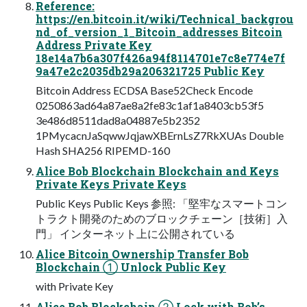
Reference:
https://en.bitcoin.it/wiki/Technical_backgrou
nd_of_version_1_Bitcoin_addresses Bitcoin
Address Private Key
18e14a7b6a307f426a94f8114701e7c8e774e7f
9a47e2c2035db29a206321725 Public Key
Bitcoin Address ECDSA Base52Check Encode
0250863ad64a87ae8a2fe83c1af1a8403cb53f5
3e486d8511dad8a04887e5b2352
1PMycacnJaSqwwJqjawXBErnLsZ7RkXUAs Double
Hash SHA256 RIPEMD-160
Alice Bob Blockchain Blockchain and Keys
Private Keys Private Keys
Public Keys Public Keys 参照: 「堅牢なスマートコン
トラクト開発のためのブロックチェーン［技術］入
門」 インターネット上に公開されている
Alice Bitcoin Ownership Transfer Bob
Blockchain ① Unlock Public Key
with Private Key
Alice Bob Blockchain ② Lock with Bob’s