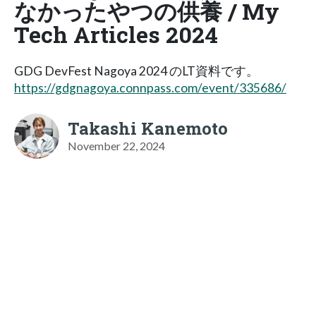
なかったやつの供養 / My
Tech Articles 2024
GDG DevFest Nagoya 2024 のLT資料です。
https://gdgnagoya.connpass.com/event/335686/
Takashi Kanemoto
November 22, 2024