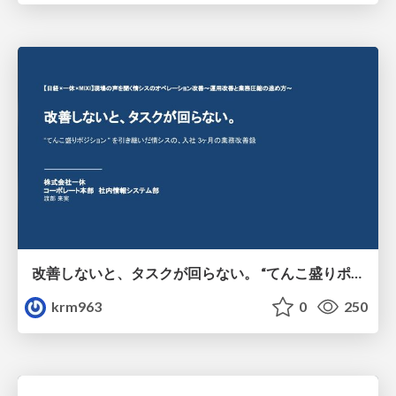
改善しないと、タスクが回らない。 “てんこ盛りポジション” を引き継いだ情シスの、入社3ヶ月の業務改善録
krm963
0
250