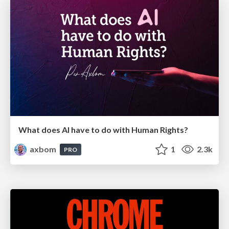
What does AI have to do with Human Rights?
axbom
1
2.3k
PRO