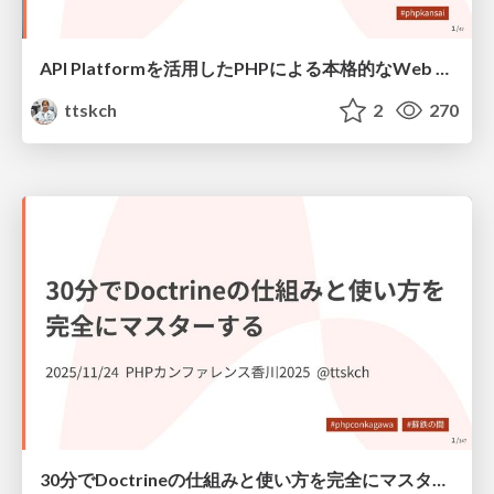
API Platformを活用したPHPによる本格的なWeb API開発 / api-platform-book-intro
ttskch
2
270
30分でDoctrineの仕組みと使い方を完全にマスターする / phpconkagawa 2025 Doctrine