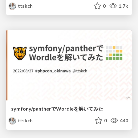
ttskch
0
1.7k
symfony/pantherでWordleを解いてみた
ttskch
0
440