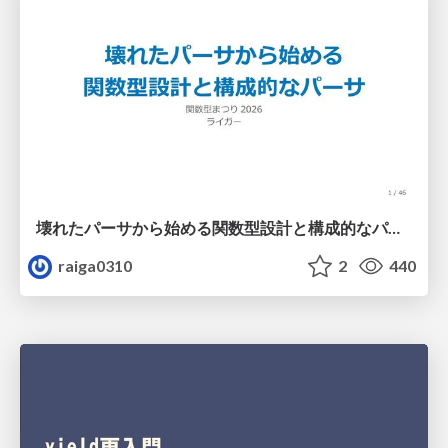
壊れたパーサから始める関数型設計と構成的なパーサ #fp_matsuri
raiga0310
2
440