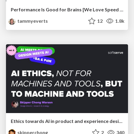
Performance Is Good for Brains [We Love Speed 2024]
tammyeverts
12
1.8k
Ethics towards AI in product and experience design
skipperchong
2
340