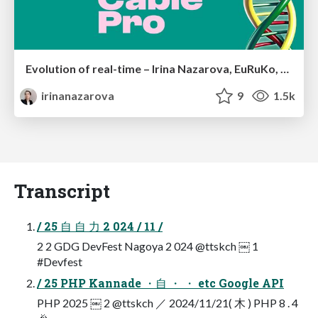
Evolution of real-time – Irina Nazarova, EuRuKo, 2024
irinanazarova
9
1.5k
Transcript
/ 25 自 自 力 2 024 / 11 /
2 2 GDG DevFest Nagoya 2 024 @ttskch ￼ 1
#Devfest
/ 25 PHP Kannade ・自 ・ ・ etc Google API
PHP 2025 ￼ 2 @ttskch ／ 2024/11/21( 木 ) PHP 8 . 4