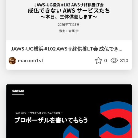
JAWS-UG横浜 #102 AWSサ終供養LT会 成仏できない AWS サービスたち 〜本日、三体供養します〜
maroon1st
0
310