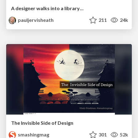
A designer walks into a library…
pauljervisheath
211
24k
The Invisible Side of Design
smashingmag
301
52k