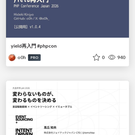
yield再入門 #phpcon
o0h
0
940
PRO