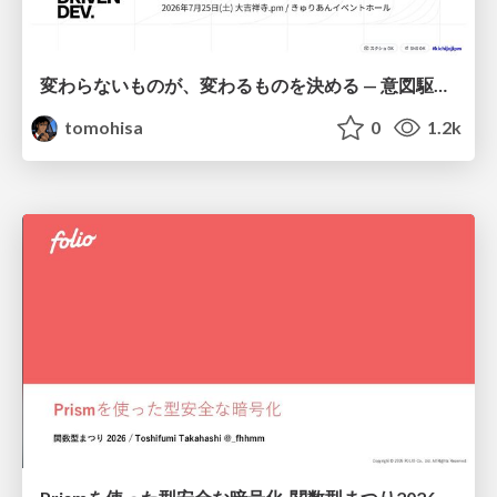
変わらないものが、変わるものを決める — 意図駆動開発 × イベントソーシング × イミュータブル | What Doesn't Change Decides What Can — IDD × Event Sourcing × Immutability
tomohisa
0
1.2k