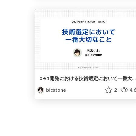
0→1開発における技術選定において一番大切なこと
bicstone
2
4.