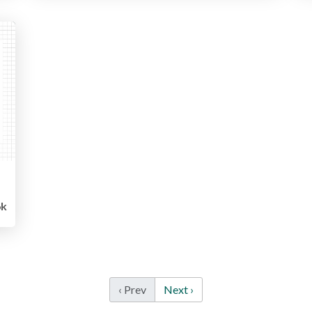
6k
‹ Prev
Next ›