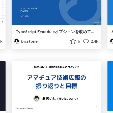
TypeScriptのmoduleオプションを改めて整理する
6k
bicstone
6
2.4k