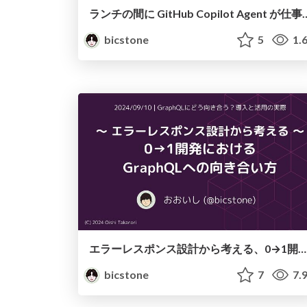
ランチの間に GitHub Copilot A
bicstone
5
1.
エラーレスポンス設計から考える、0→1開発におけるGraphQLへの向き合い方
bicstone
7
7.