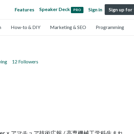
Speaker Deck
Features
Sign in
Sign up for
PRO
n
How-to & DIY
Marketing & SEO
Programming
wing
12 Followers
mMaster × アマチュア技術広報 / 高専機械工学科生まれ