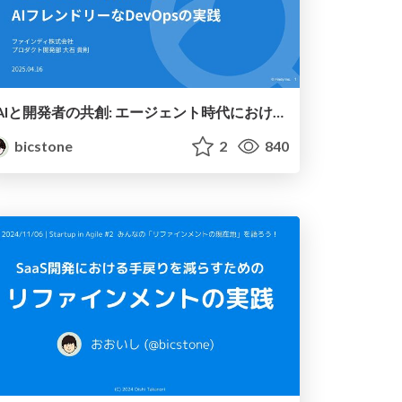
AIと開発者の共創: エージェント時代におけるAIフレンドリーなDevOpsの実践
bicstone
2
840