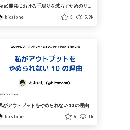
SaaS開発における手戻りを減らすためのリファインメントの実践
bicstone
3
5.9k
私がアウトプットをやめられない 10 の理由
bicstone
6
1k