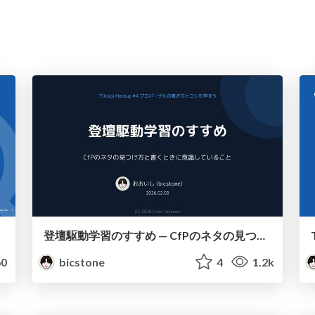
登壇駆動学習のすすめ — CfPのネタの見つけ方と書くときに意識していること
0
bicstone
4
1.2k