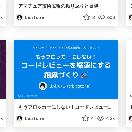
gent が仕事を終わらせてくれた話
アマチュア技術広報の振り返りと目標
6k
bicstone
3
600
もうブロッカーにしない！コードレビューを爆速にする組織づくり🚀
9k
bicstone
4
4.2k