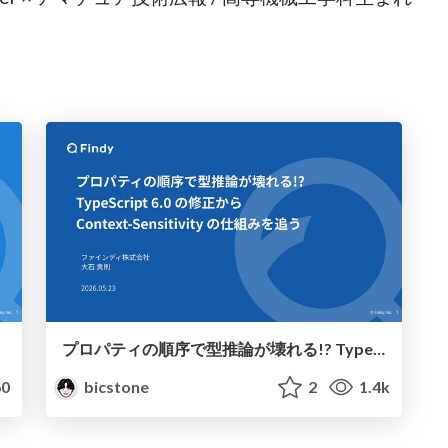
プロパティの順序で型推論が壊れる!? TypeScript6.0の修正からContext-Sensitivityの仕組みを追う
0
bicstone
2
1.4k