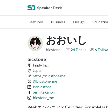
Speaker Deck
Featured
Business
Design
Educatio
おおいし
bicstone
24 Decks
6 Follo
bicstone
Findy Inc.
Japan
https://bicstone.me
@bicstone_me
in/bicstone
oishi.takanori
bicstone_me
Webエンジニア × Certified Scru