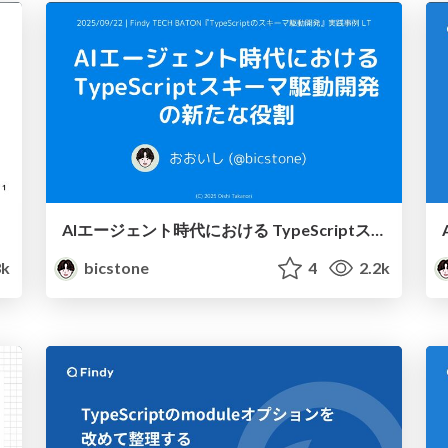
AIエージェント時代における TypeScriptスキーマ駆動開発の新たな役割
k
bicstone
4
2.2k