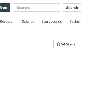
Search
 free
Research
Science
Storyboards
Technology
34 Stars