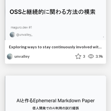
Exploring ways to stay continuously involved with OSS
unvalley
3
3.9k