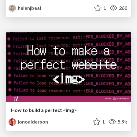
helenjbeal
1
260
How to build a perfect <img>
jonoalderson
1
5.9k