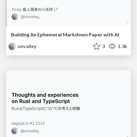
Building An Ephemeral Markdown Paper with AI
unvalley
3
1.3k