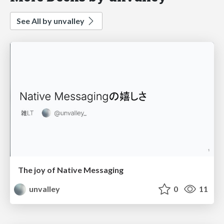
See All by unvalley
The joy of Native Messaging
unvalley
0
11