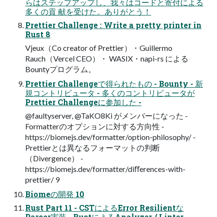
らはステップアップし、我々はコードと寄付による
多くの貢 献を受けた。ありがとう！
Prettier Challenge : Write a pretty printer in
Rust 8
Vjeux（Co creator of Prettier）・Guillermo
Rauch（Vercel CEO）・ WASIX・napi-rs による
Bountyプログラム。
Prettier Challengeで得られたもの - Bounty - 新
規コントリビュータ - 多くのコントリビュータが
Prettier Challengeに参加した -
@faultyserver, @TaKO8Ki がメンバーになった -
Formatterのオプションに対する方向性 -
https://biomejs.dev/formatter/option-philosophy/ -
Prettierとは異なるフォーマットの判断
（Divergence） -
https://biomejs.dev/formatter/diﬀerences-with-
prettier/ 9
Biomeの開発 10
Rust Part 11 - CSTによるError Resilientな
Parser実装 - RustによるAnalyzer / Linter