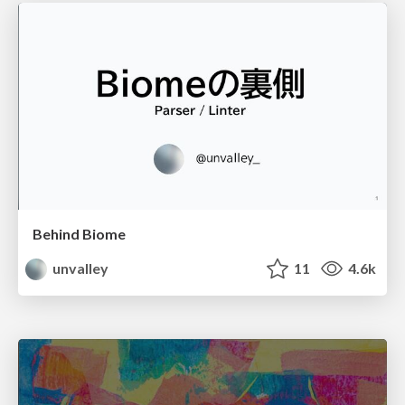
Behind Biome
unvalley
11
4.6k