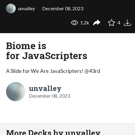
unvalley
December 08, 2023
1.2k
4
Biome is
for JavaScripters
A Slide for We Are JavaScripters! @43rd
unvalley
December 08, 2023
More Decks by unvalley