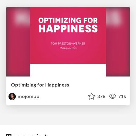
Optimizing for Happiness
mojombo
378
71k