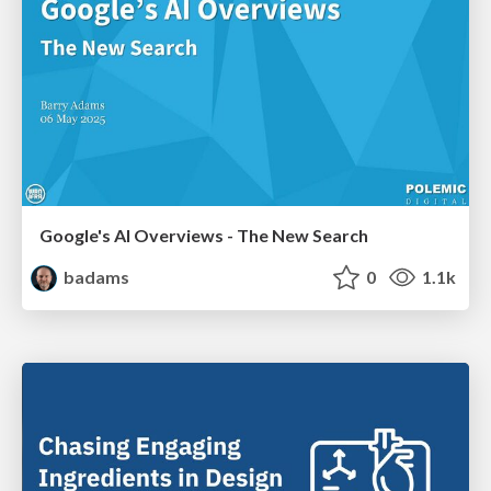
Google's AI Overviews - The New Search
badams
0
1.1k