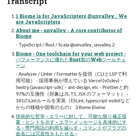
Transcript
1 Biome is for JavaScripters @unvalley_ We
are JavaScripters
About me - unvalley - A core contributor of
Biome
- TypeScript / Rust / Scala @unvalley_ unvalley 2
Biome - One toolchain for your web project -
パフォーマンスに優れたRust製のWebツールチェ
ーン
- Analyzer / Linter / Formatterを提供（CLIとLSPで利
用可能） - 採用事例が増えている Vercel (v0.dev)・
Sentry (javascript-sdk)・ant-design, etc - Prettierと約
97%の互換性（対象はJS, TS, JSX のフォーマット） -
181のLintルールを実装（ESLint, typescript-eslintなど
からの移植や固有のもの） 3 Rome Biome
技術的な哲学 - エラーに対して、可能な限り修正提
案・ヒントを示す - エラーメッセージを具体的にす
る - 専門用語の利用を減らす - コマンドやフラグの
命名には冗長性をもたせる -