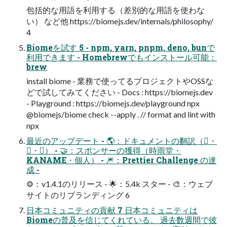
包括的な用語を利用する（差別的な用語を使わな
い） など他 https://biomejs.dev/internals/philosophy/
4
Biomeを試す 5 - npm, yarn, pnpm, deno, bunで
利用できます - Homebrewでもインストール可能：
brew
install biome - 業務で使ってるプロジェクトやOSSな
どで試してみてください - Docs : https://biomejs.dev
- Playground : https://biomejs.dev/playground npx
@biomejs/biome check --apply . // format and lint with
npx
最近のアップデート - 🌎：ドキュメントの翻訳（󰏦・
󰎩・󰐨） - 🤝：スポンサーの獲得（時雨堂・
KANAME・個人） - 🎆：Prettier Challenge の達
成 -
⚙：v1.4.1のリリース - 🌟：5.4k スター - 🎨：ウェブ
サイトのリブランディング 6
日本コミュニティの貢献 7 日本コミュニティは
Biomeの普及を信じてくれている。 過去数週間で彼