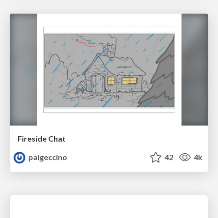
Fireside Chat
paigeccino
42
4k