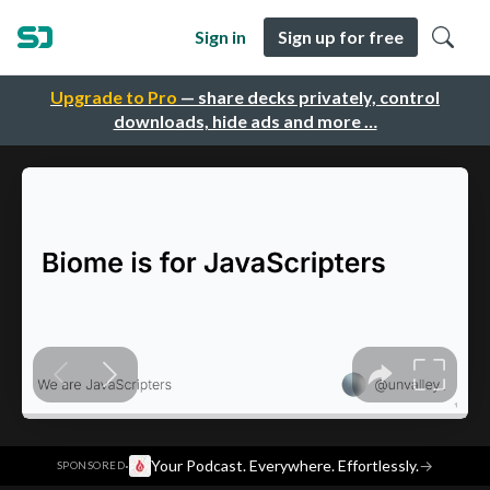
Sign in
Sign up for free
Upgrade to Pro
— share decks privately, control
downloads, hide ads and more …
·
Your Podcast. Everywhere. Effortlessly.
→
SPONSORED