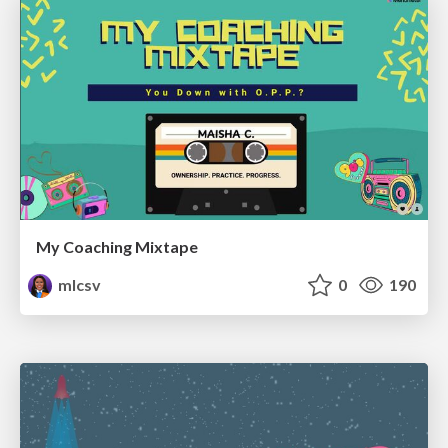
My Coaching Mixtape
mlcsv
0
190