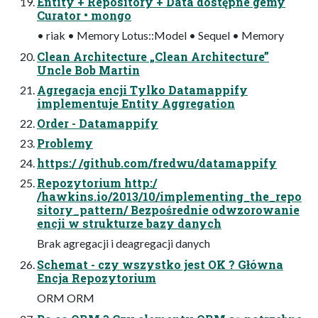
Entity + Repository + Data dostępne gemy
Curator • mongo
• riak • Memory Lotus::Model • Sequel • Memory
Clean Architecture „Clean Architecture”
Uncle Bob Martin
Agregacja encji Tylko Datamappify
implementuje Entity Aggregation
Order - Datamappify
Problemy
https:/ /github.com/fredwu/datamappify
Repozytorium http:/
/hawkins.io/2013/10/implementing_the_repo
sitory_pattern/ Bezpośrednie odwzorowanie
encji w strukturze bazy danych
Brak agregacji i deagregacji danych
Schemat - czy wszystko jest OK ? Główna
Encja Repozytorium
ORM ORM