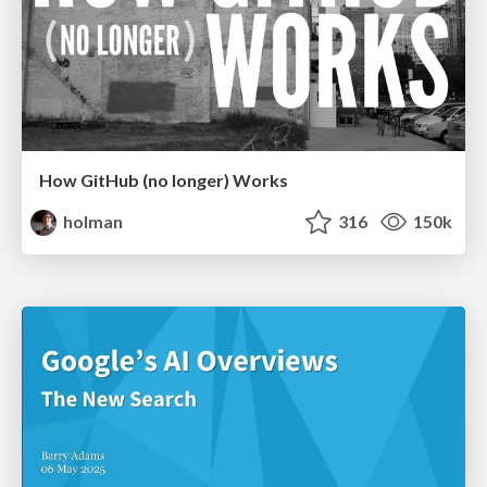
How GitHub (no longer) Works
holman
316
150k