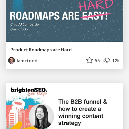
Product Roadmaps are Hard
iamctodd
55
12k