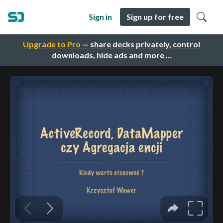
Sign in
Sign up for free
Upgrade to Pro
— share decks privately, control
downloads, hide ads and more …