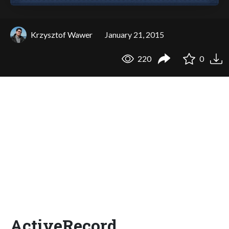
Krzysztof Wawer
January 21, 2015
220
0
ActiveRecord,