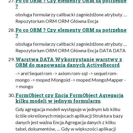
Po co ORM ? Czy elementy ORM są potrzebne
?
obsługa formularzy callbacki zagnieżdżone atrybuty …
Repozytorium ORM ORM Główna Encja
Po co ORM ? Czy elementy ORM są potrzebne
?
obsługa formularzy callbacki zagnieżdżone atrybuty …
Repozytorium ORM ORM Główna Encja DATA DATA
Warstwa DATA Wykorzystanie warstwy z
ORM do mapowania danych ActiveRecord
-> arel Sequel rom -> axiom rom-sql -> sequel rom-
mongo -> moped Mongoid -> moped MongoMapper -
> mongo
FormObject czy Encja FormObject Agregacja
kilku modeli w jednym formularzu
Gdy agregacja modeli występuje w jednym lub kilku
ściśle określonych miejscach aplikacji Struktura bazy
danych jest ważna Encja Agregacja danych z kilku
tabel, dokumentów, … Gdy w większości aplikacji