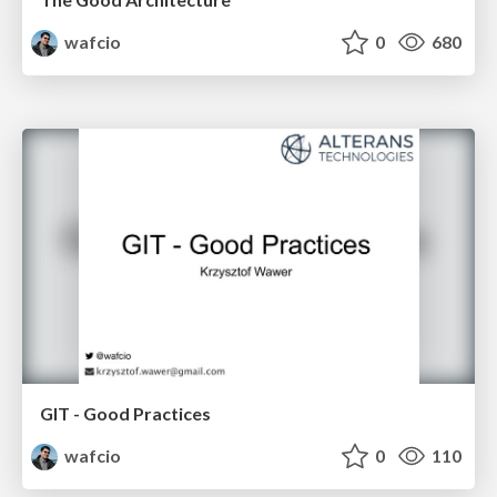
wafcio
0
680
GIT - Good Practices
wafcio
0
110