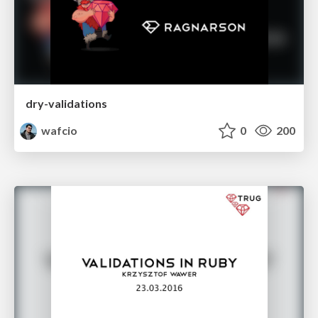
dry-validations
wafcio
0
200