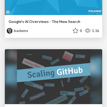
Google's AI Overviews - The New Search
badams
0
1.1k