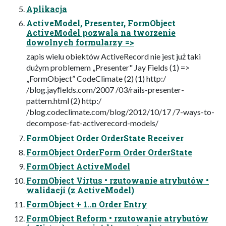
Aplikacja
ActiveModel, Presenter, FormObject
ActiveModel pozwala na tworzenie
dowolnych formularzy =>
zapis wielu obiektów ActiveRecord nie jest już taki
dużym problemem „Presenter" Jay Fields (1) =>
„FormObject” CodeClimate (2) (1) http:/
/blog.jayﬁelds.com/2007 /03/rails-presenter-
pattern.html (2) http:/
/blog.codeclimate.com/blog/2012/10/17 /7-ways-to-
decompose-fat-activerecord-models/
FormObject Order OrderState Receiver
FormObject OrderForm Order OrderState
FormObject ActiveModel
FormObject Virtus • rzutowanie atrybutów •
walidacji (z ActiveModel)
FormObject + 1..n Order Entry
FormObject Reform • rzutowanie atrybutów