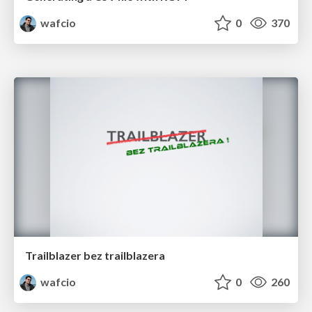
wafcio
0
370
Trailblazer bez trailblazera
wafcio
0
260