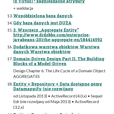
(z Virtus) • zagnieżdżone atrybuty
+ walidacja
Współdzielona baza danych
Gdy baza danych jest DUŻA
3. Wzorzecz „Aggregate Entity”
http://www.drdobbs.com/enterprise-
javabeans-201the-aggregate-en/184414592
Dodatkowa warstwa obiektów Warstwa
danych Warstwa obiektów
Domain-Driven Design Part II, The Building
Blocks of a Model-Driven
Design Chapter 6: The Life Cycle of a Domain Object
AGGREGATES
Entity + Repository + Data dostępne gemy
Datamappify (nie rozwijany
od Listopada 2013) • ActiveRecord (4.0.x) • Sequel
Edr (nie rozwijany od Maja 2013) • ActiveRecord
(3.2.x)