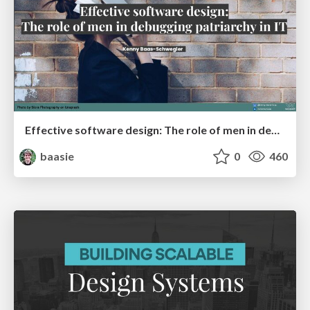
Effective software design: The role of men in debugging patriarchy in IT @ Voxxed Days AMS
baasie
0
460