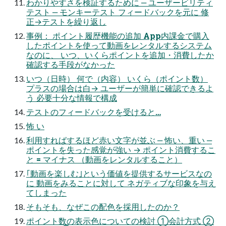
わかりやすさを検証するために ‒ ユーザービリティ
テスト ‒ モンキーテスト フィードバックを元に 修
正→テストを繰り返し
事例： ポイント履歴機能の追加 App内課金で購入
したポイントを使って動画をレンタルするシステム
なのに、 いつ、いくらポイントを追加・消費したか
確認する手段がなかった
いつ（日時） 何で（内容） いくら（ポイント数）
プラスの場合は白→ ユーザーが簡単に確認できるよ
う 必要十分な情報で構成
テストのフィードバックを受けると…
怖 い
利用すればするほど赤い文字が並ぶ ‒ 怖い、重い ‒
ポイントを失った感覚が強い → ポイント消費するこ
と = マイナス （動画をレンタルすること）
｢動画を楽しむ｣という価値を提供するサービスなの
に 動画をみることに対して ネガティブな印象を与え
てしまった
そもそも、なぜこの配色を採用したのか？
ポイント数の表示色についての検討 ①会計方式 ②