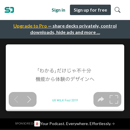
Sign in
Sign up for free
Upgrade to Pro
— share decks privately, control
downloads, hide ads and more …
·
Your Podcast. Everywhere. Effortlessly.
→
SPONSORED