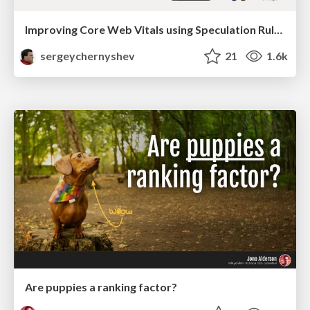
Improving Core Web Vitals using Speculation Rules API
sergeychernyshev
21
1.6k
Are puppies a ranking factor?