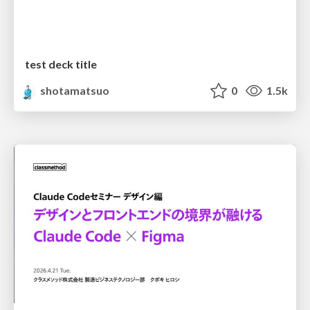
test deck title
shotamatsuo
0
1.5k