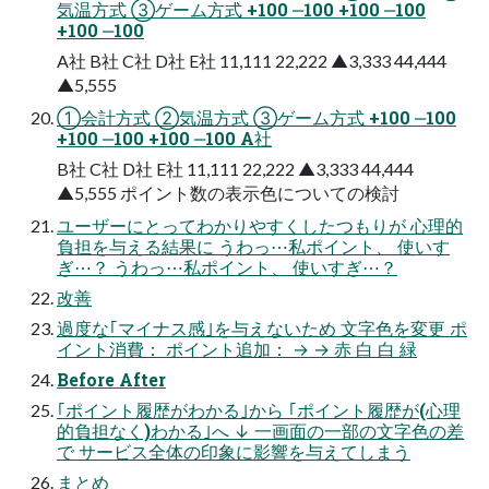
気温方式 ③ゲーム方式 +100 ‒100 +100 ‒100
+100 ‒100
A社 B社 C社 D社 E社 11,111 22,222 ▲3,333 44,444
▲5,555
①会計方式 ②気温方式 ③ゲーム方式 +100 ‒100
+100 ‒100 +100 ‒100 A社
B社 C社 D社 E社 11,111 22,222 ▲3,333 44,444
▲5,555 ポイント数の表示色についての検討
ユーザーにとってわかりやすくしたつもりが 心理的
負担を与える結果に うわっ⋯私ポイント、 使いす
ぎ⋯？ うわっ⋯私ポイント、 使いすぎ⋯？
改善
過度な｢マイナス感｣を与えないため 文字色を変更 ポ
イント消費： ポイント追加： → → 赤 白 白 緑
Before After
｢ポイント履歴がわかる｣から ｢ポイント履歴が(心理
的負担なく)わかる｣へ ↓ 一画面の一部の文字色の差
で サービス全体の印象に影響を与えてしまう
まとめ