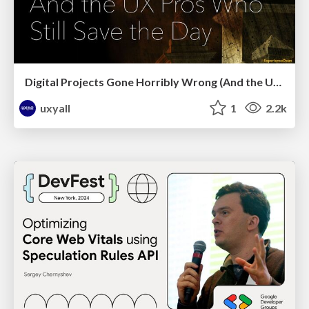
Digital Projects Gone Horribly Wrong (And the UX Pros Who Still Save the Day) - Dean Schuster
uxyall
1
2.2k