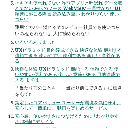
そもそも使われてない 詐欺アプリと呼ばれ データ取
れてない 秘伝のソース WebView 一貫性がないUI
頻繁に起こる障害 読み込み重い わかりづらい 使い
づらい
運用でカバー 溢れる☆1レビュー 社員でも使いづら
い みせられないよ 人に勧められない
いろいろありました
UXピラミッド 目的達成できる 快適な体験 機能する
信頼できる 使いやすい 便利である 楽しい 意義があ
る
快適な体験 UXピラミッド 機能する 信頼できる 使
いやすい 便利である 楽しい 意義がある 目的達成で
きる まずは
「当たり前のことを 当たり前にできる」 に焦点
をあてた
策定したコアバリュー ユーザーが環境を気にせず、
安心して、簡単に、 動画を楽しめるサービス
安心感、使いやすさにつなげるために ｢わかりやす
さ｣を軸にデザイン