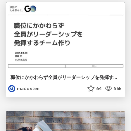
職位にかかわらず全員がリーダーシップを発揮するチーム作り / Building a team where everyone can demonstrate leadership regardless of position
madoxten
64
56k