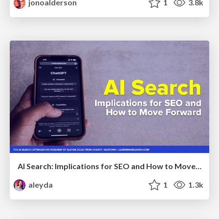
jonoalderson
1
3.8k
AI Search: Implications for SEO and How to Move Forward - #ShenzhenSEOConference
aleyda
1
1.3k