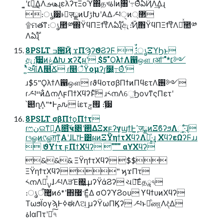
͍͔ʹ׆༻͢Δ͔ΛهࡌɻελʔτΞοϓ΍தখاۀͷ࣮৘ʹ߹ΘͤͨఏҊΛ͢Δɻ
։ൃ࣮੷ͱٕज़ྗͷՄࢹԽʹΑΔ৴པੑͷ޲্
۩ମతͳ։ൃ಺༰΍ΫϥΠΞϯτ໊Λఏࣔɻඇެ։Ҋ݅΋ΫϥΠΞϯτ໊Λ෬ͤͯ಺༰
Λఏࣔɻ
8PSLT ߏ੒Ҋ ϫΠϠʔϑϨʔϜ  ࣗࣾ։ൃΞϓϦͱ
ඇެ։࣮੷ͷݟ͑ΔԽ χʔζผʹ $5"ϘλϯΛ഑ஔ ɾ֤ॴʹ"*׆༻
ʹ͍ͭͯઆ໌Λ௥Ճ ɾ௥ैϔομʔɾ͓໰͍߹Θͤʹ
ɹ$5"ϘλϯΛ഑ஔ ɾϑϥοτσβΠϯͷΠϥετΛ࢖༻
ɾ৴པײͷ͋ΔനΛϝΠϯΧϥʔͱͯ͠ ɹ༨നΛେ͖͘ϦονͳςΠετʹ
՝୊ղܾΛ"*Ͱࢧԉ ίετ࡟ݮ ެ։࣮੷
8PSLT σβΠϯϙΠϯτ
ɾෆنଇͳಈ͖Λ໛ͨ͠ҹ৅ʹ࢒ΔΞχϝʔγϣϯͰߴ͍ٕज़ྗͷΞϐʔϧΛૂ͍·ͨ͠ɻ
ɾ৭ௐͷ୯ௐ͕͞ग़ͳ͍Α͏ʹɺԼ෦Ͱ͸ผͷΞΫηϯτΧϥʔΛ༻͍͍ͯ·͢ɻ ΧϥʔεΩʔϜɹɹ
 ϑΥϯτ ϝΠϯΧϥʔ '''''' αϒΧϥʔ
&&& ΞΫηϯτΧϥʔ $$
ΞΫηϯτΧϥʔ " ϗϫΠτ
༨നΛࡍཱͨͤɺ৴པΛੜΈ΍͍͢ μʔΫάϨʔ ચ࿅͞Εͨதཱ৭
։ൃऀ޲͚ͷ6*ʹ΋޷·Ε͍ͯΔ σΟʔϓϨου ϒϥϯυͷΧϥʔ
ΤωϧΪογϡͰߦಈΛଅ͢ μʔΫωΠϏʔ ৴པͱམͪண͖ΛදͤΔ
اۀαΠτʹదͨ͠৭