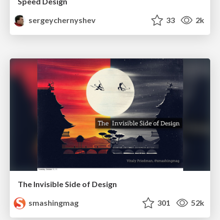
Speed Design
sergeychernyshev
33
2k
The Invisible Side of Design
smashingmag
301
52k