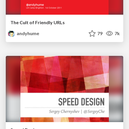
The Cult of Friendly URLs
andyhume
79
7k