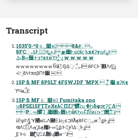
Transcript
1035'0-*0 େ໺จਹ8&#੍࡞
8FC੍࡞ձࣾͰഓٕͬͨज़ྗͱɺ ҩྍݱ৔ͰഓͬͨίϛϡχέʔγϣϯྗͰ
૭ޱ͔Βೲ඼·ͰϫϯετοϓͰ͓·͔͍͚ͤͨͩ·͢ɻ w w w w w
w w w w w w w w ਓͷؾ͕࣋ͪΘ͔Δ੍࡞ऀ͕ɺ 8FCͰ՝୊Λղܾ͠·͢ɻ
˞ଟ༷δϟϯϧσβΠϯ࣮੷ ￼ 
1SP fi MF 8PSLT 4FSWJDF 'MPX  ࢲʹ͍ͭͯ ࣮੷ αʔϏε
͝ґཔͷྲྀΕ
1SP fi MF େ໺จਹ Fumitaka ono
ʮ8PSE1SFTTͷΧελϚΠζɺ҆৺͓ͯ͠೚͍ͤͩ͘͞ɻʯ ΦϦδφϧςʔϚΛ
݅Ҏ্ೲ඼͖ͯ͠·ͨ͠ɻ ࢲ͸΋ͱ΋ͱϦϋϏϦ৬ͱͯ͠ɺਓͷମͱ৺ʹ޲͖߹͖ͬͯ·ͨ͠ɻ
ίϩφՒΛ͖͔͚ͬʹҰ౓ͦͷಓΛ཭ΕɺඈͼࠐΜͩͷ͕8FC੍࡞ͷੈքͰ͢ɻ
खΛಈ͔ͯ͠Կ͔Λܗʹ͢Δͷ͕޷͖Ͱೲಘ͢Δ·Ͱಥ͖٧ΊΔੑ֨Ͱ͢ɻ
͜Ε·Ͱେ੾ʹ͖ͯͨ͠ʮࢧ͑Δ࢟੎ʯ͸ͦͷ··ʹɺ