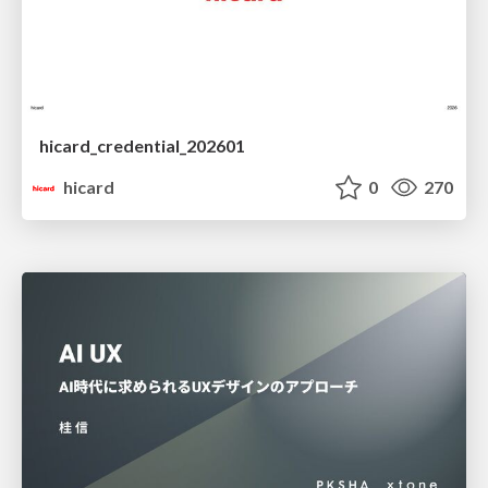
hicard_credential_202601
hicard
0
270