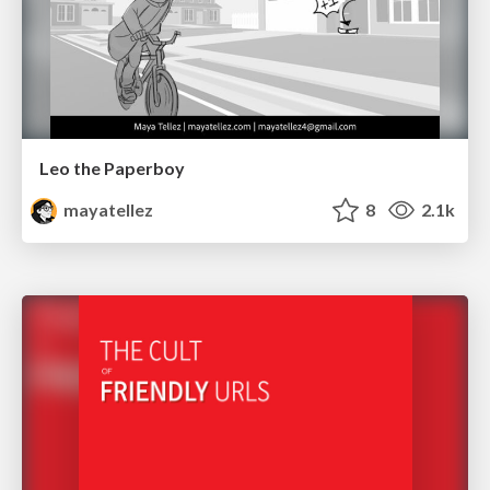
Leo the Paperboy
mayatellez
8
2.1k