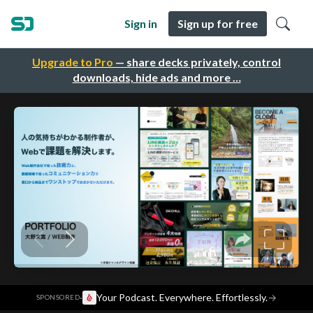
Sign in
Sign up for free
Upgrade to Pro
— share decks privately, control
downloads, hide ads and more …
·
Your Podcast. Everywhere. Effortlessly.
→
SPONSORED