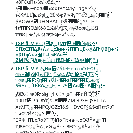
ͷ8FCαΠτ੍࡞ʹܞΘΔɻ
දࣔ଎౓ͷ࠷దԽ΍ϨεϙϯγϒରԠͳͲɺӡ༻ੑ
ͱ69Λཱ࣮྆ͨ͠૷͕ಘҙͰ͢ɻ ϩΰɾόφʔɾνϥγͳͲ෯޿੍͍࡞ܦݧ͋Γɻ
$BOWB΍'JHNBΛ׆༻͠ɺઐ໳஌ࣝͷͳ͍ΫϥΠΞ
ϯτʹ΋఻ΘΔϏδϡΞϧఏҊΛߦ͖ͬͯ·ͨ͠ɻ शख़ϨϕϧͷࣗݾධՁ
शख़ϨϕϧͷࣗݾධՁ शख़ϨϕϧͷࣗݾධՁ
1SP fi MF ൃ஫͢Δࡍʹɺ͜Μͳ͓೰Έ͸͋Γ·ͤΜ͔ʁ 
ΞΠσΞ͸͋Δ͕ɺԿΛ୭ʹฉ͚͹͍͍ͷ͔ʜ ͦ΋ͦ΋Կ͔ΒखΛ͚ͭΔ΂͖͔Θ͔Βͳ͍ʜ
σβΠφʔͱͷ΍ΓͱΓ͕ർΕΔʜ
͍ΖΜͳਓʹࢦࣔΛग़͢ͷ͕େมʜͳΜͰ΋པΊΔศར԰͍ͳ͍͔ͳʜ
1SP fi MF ૭ޱ͔Βೲ඼ʢެ։ʣ·ͰϫϯετοϓͰରԠ͍ͨ͠·͢
લ৬Ͱ͸ϦϋϏϦ৬ͱͯ͠ɺଟ༷ͳഎܠΛ࣋ͭํʑͱ೔ʑ޲͖߹ͬ ͖ͯ·ͨ͠ɻ
૬खͷཱ৔΍ཧղ౓ʹ߹Θͤͯɺઐ໳తͳ಺༰΋͔Έࡅ͍ͯஸೡʹ
આ໌͢Δ͜ͱ͕ٻΊΒΕΔ؀ڥͰɺ ৴པؔ܎Λங͘઀۰Λ਎ʹ͚͍ͭͯ·͢ɻ 
ݸਓ͔Βେख্৔اۀͷ͓٬༷·Ͱେখ༷ʑͳن໛ͷҊ݅ʹؔΘͬ ͖ͯ·ͨ͠ɻ
σβΠϯ΍ίʔσΟϯάͱ͍ͬͨεΩϧ͸΋ͪΖΜɺ8PSEQSFTTΛ
ΧελϜ੍ͨ͠࡞΍4IPQJGZ΍&$DVCFͱ͍ͬͨ&$αΠτπʔϧͳ
ͲͷଟذʹΘͨΔ੍࡞Λ୲౰͖ͯ͠·ͨ͠ɻ
ͦΕҎ֎Ͱ͸ɺαʔόʔ؅ཧ΍αΠτͷอकɺσΟϨΫγϣϯ΋͜
ͳ͠ɺ8FC੍࡞ʹؔΘΔ͜ͱͷશൠΛߦ͑·͢ɻ 8FC੍࡞ձࣾͰͷԼੵΈ
ஸೡͳίϛϡχέʔγϣϯεΩϧ ೥̎ϲ݄