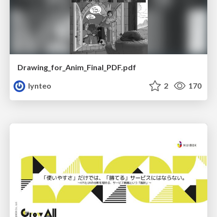
Drawing_for_Anim_Final_PDF.pdf
lynteo
2
170