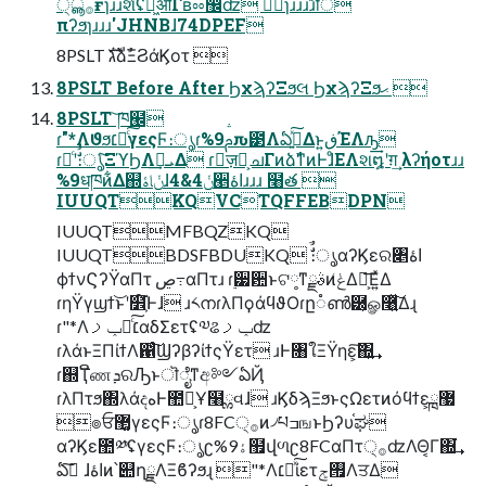
੍࡞ൣғɿɹɹશͯʢฉ͖औΓʙೲ඼ʣ ظؒɿɹɹɹɹ̎िؒ
πʔϧɿɹɹɹ'JHNBɺ74DPEF
8PSLT גࣜձࣾΞϨάϏοτ 
8PSLT Before After ϦχϡʔΞϧલ ϦχϡʔΞϧޙ 
8PSLT ͝ཁ๬
ɾ"*Λϑϧ׆༻ͨ͠γεςϜ։ൃɾ%9ࢧԉ౳Λఏڙ͍ͯ͠Δͱ͍͏ڧΈΛԡ͢
ɾ৽ͨʹࣗࣾ։ൃͨ͠ΞϓϦΛܝࡌ͢Δ ɾٕज़ྗ͕ചΓͷձࣾͳͷͰɺͦΕΛશ໘ʹग़͢ λʔήοτɹɹ
%9धཁͷ͋Δ஍ݩاۀɺ4&4ݩ੥اۀɹɹɹ ໨త 
IUUQTKQVCTQFFEBDPN
IUUQTMFBQZKQ
IUUQTBDSFBDUKQ ࣗࣾ։ൃαʔϏεର৅اۀ
ϕϯνϚʔΫαΠτ ڝ߹αΠτɹ ɾ࣮੷਺ͱଟ༷ͳࣄྫͷݟ͑ΔԽ͕͞Ε͍ͯΔ
ɾηΫγϣϯ͝ͱʹ໾ׂ͕໌֬Ͱɺ ɹ༨നɾλΠϙάϥϑΟɾը૾ൺ཰͕ௐ࿨͍ͯ͠Δɻ
ɾ"*Λ׆༻ͨ͠ݕࡧαδΣετʢ༧ଌݕࡧʣ
ɾλάͱΞΠίϯΛ഑ͨ͠ϢʔβʔίϯςΫετ ɹͰ৘ใΞΫηε͕͠΍͍͢
ɾ஍ҬີணܕରԠͱॊೈͳඅ༻ఏҊ
ɾλΠτϧ΍λάදهͰ಺༰͕Ұ໨ྎવɺ ɹϏδϡΞϧͱςΩετͷόϥϯε͕ྑ޷
๏ਓ޲͚γεςϜ։ൃɾ8FC੍࡞ͷ৴པߏஙͱϦʔυ֫ಘ
αʔϏε಺༰ʢγεςϜ։ൃʗ%9ۀ຿վળʗ8FCαΠτ੍࡞ʣΛΘ͔Γ΍͘͢
ఏࣔ ͠ɺاۀͷ՝୊ղܾྗΛΞϐʔϧɻ "*Λ׆༻ͯ͠ίετ࡟ݮΛਤΔ