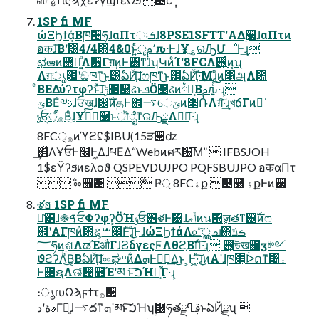
1SP fi MF
ώΞϦϯά͔Βཁ݅੔ཧɺαΠτઃܭɺ8PSE1SFTTʹΑΔ࣮૷ɺαΠτͷ
อकɺ͞Βʹ͸4/4΍4&0ͱ͍ͬͨू٬ࢧԉ·ͰɺҰ؏ͯ͠ରԠՄೳͰ͢ɻ
ಛఆͷ޻ఔ͚ͩΛ੾Γग़͢ͷͰ͸ͳ͘ɺʮԿͷͨΊʹ8FCΛ࢖͍͍ͨͷ͔ʯ
Λग़ൃ఺ʹඞཁͳ͜ͱ͸ఏҊ͠ɺෆཁͳ͜ͱ͸ఏҊ͠·ͤΜɻͦͷ൑அΛ೚
ͤΒΕΔύʔτφʔͱͯ͠ɺݱ৔໨ઢͱܦӦ໨ઢͷ྆ํ͔Βࢧԉ͍ͨ͠·͢ɻ
ݶΒΕͨ༧ࢉɺਓखɺ஌ࣝͷதͰ΋࠷େݶͷ੒ՌΛग़͠·͢ɻখճΓͷར͘
ݸਓ੍࡞ऀ͔ͩΒͦ͜ɺҰ؏࣮ͨ͠૷ͱॊೈͳରԠྗΛཱ྆͠·͢ɻ
8FC੍࡞ͷϓϩʢ$IBU(15ੜ੒ʣ
͢΂ͯΛҰਓͰ׬݁Ͱ͖ΔɺཔΕΔ“Webͷศར԰͞Μ”  IFBSJOH
1$εΫʔϧͷελοϑ QSPEVDUJPO PQFSBUJPO อकαΠτ
݅ ೲ඼݅਺ ݅ Ҏ্ 8FCۀք ೥໨ ۀքͰͷ࣮੷
ళฮ 1SP fi MF
ྫ͑͹ɺ֎ࠃਓΦʔφʔ͕ӦΉݸਓ঎ళͰ͸ɺݴޠͷน΍ٕज़తͳ஌ࣝͷෆ
଍ʹΑΓཁ݅ͷ఻ୡ͕ࠔ೉Ͱͨ͠ɻͦ͜ͰɺώΞϦϯάΛ௨ͯ͡ൢച΍ࡏݿ
؅ཧͷ࣮ଶΛಡΈऔΓɺϨδγεςϜΛθϩ͔Βࣗ࡞͠·ͨ͠ɻ ࢖͍উख΍ӡ༻
ϑϩʔΛͪ͜Β͔ΒఏҊ͠ɺೲಘײͷ͋ΔܗͰಋೖ͢Δ͜ͱ ͕Ͱ͖·ͨ͠ɻ͜ͷΑ͏ʹɺཁ๬͕ᐆດͳ৔߹
Ͱ΋ຊ࣭Λଊ͑ͯ࢓૊Έʹམ ͱ͠ࠐΉྗ͕͋Γ·͢ɻ
։ൃɾυΩϡϝϯτ࡞੒
ࣄۀʹدΓఴ͍ɺ࠷దͳܗʹམͱ͠ࠐΉʮ࿦ཧతࢥߟྗͱఏҊྗʯ 