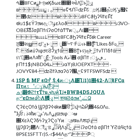
ࠓ͸8FCͷྗͰ୭͔ͷϏδωε΍௅ઓΛࢧ͍͑ͨͱࢥ͍ͬͯ·͢ɻ
ʙɹɹɹ࡞ۀྍ๏࢜ʢࠃՈࢿ֨ʣͱͯ͠େֶපӃɺ஍ํத֩පӃʹۈ຿ʢ
೥ʣ ʙɹ8FCϑϦʔϥϯεͱͯ͠׆
ಈɹ1$εΫʔϧͷඇৗۈελοϑ ʙɹ3VO-
OBEגࣜձࣾɹσβΠϯɾίʔσΟϯάͳͲͷ੍࡞Λ୲౰
ʙɹɹɹ࠶ͼ8FCϑϦʔϥϯεͱͯ͠׆ಈ Career
ੜ͖෺શൠ ಛʹݘͱೣ ೣ͸࠷ۙ·Ͱ̏ඖͱ฻Β͍ͯ͠·ͨ͠ Likes δϜ௨͍
िճͷύʔιφϧτϨʔχϯά ΍Βͳ͍ͱମ͕௧͍Ͱ͢ ΞϯνΤΠδϯά
ମʹྑ͍΋ͷΛऔΓೖΕ͍ͯ·͢ Tools Α͘࢖͏ݴޠ σβΠϯ ։ൃ؀ڥ
ϝΠϯ1$ɿNBD04ܥɹαϒɿ8JOEPXT -
JOVYʢ84-ʣϨϯλϧαʔόʔ׬උʢ9TFSWFSʣ 
1SP fi MF εΩϧʹ͍ͭͯ $.4ͷ։ൃΛ͸͡Ίɺ1)1΍42-Λ༻͍ͨ8FCα
Πτͷػೳ։ൃʹܞΘ͖ͬͯ·ͨ͠ɻ
ݱࡏ͸ϑϩϯτΤϯυڧԽͷͨΊɺ+BWB4DSJQUΛ
த৺ʹεΩϧͷ෯Λ޿͍͛ͯ·͢ɻ  शख़ϨϕϧͷࣗݾධՁ
ϚʔέςΟϯά Ϣʔβʔߦಈͷ෼ੳʹج͍ͮͨվળఏҊ΍4&0Λ௨
ͯ͡ɺݸਓࣄۀओͷू٬ࢧԉΛ࣮ࢪɻϖϧιφઃఆ
΍ΧελϚʔδϟʔχʔϚοϓͷઃܭख๏Λशಘɻ
Ϣʔβʔࢹ఺Λॏࢹͨ͠ࢪࡦཱҊΛҙ͍ࣝͯ͠· ͢ɻ ίʔσΟϯά σβΠϯ ϓϩάϥϛϯά
8PSE1SFTTɾ)5.-ɾ$44Λத৺ʹɺ݅Ҏ্