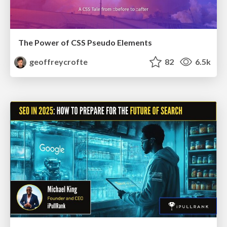
The Power of CSS Pseudo Elements
geoffreycrofte
82
6.5k