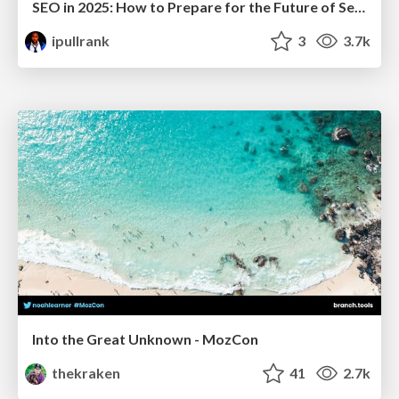
SEO in 2025: How to Prepare for the Future of Search
ipullrank
3
3.7k
Into the Great Unknown - MozCon
thekraken
41
2.7k