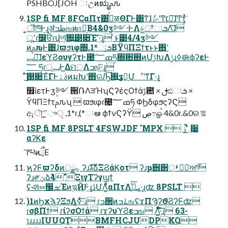
PSHBOJ[JOH ઃඋͷಋೖࢧԉ
1SP fi MF 8FCαΠτ͸࡞ͬͯऴΘΓͰ͸ͳ͘ɺެ։ޙʹͲ͏׆༻͠ɺͲ͏ҭ͍ͯͯ͘
͔͕ॏཁͰ͢ɻॳظߏஙͷஈ֊͔Β4&0ӡ༻·ͰΛݟਾ͑ͨઃܭΛ͠ɺ
ू٬ɾ෼ੳɾվળ͕͠΍͍͢࢓૊Έʹ͠·͢ɻ ͨͱ͑͹4/4ӡ༻
ͷࢧԉͰ͸ɺϖϧιφ΍,1*ઃܭ͔ΒΫϥΠΞϯτͱͱ΋ʹ
ݕ౼͠ɺεϓϨουγʔτͰ౤ߘ؅ཧ΍਺஋ͷՄࢹԽΛ࣮ݱɻߦಈϕʔεͰ
؅ ཧɾݕূͰ͖Δମ੍Λߏங͍ͯ͠·͢ɻ
͜͏ͨ͠࢓૊Έͮ͘ΓͰࣄۀͷมԽʹ΋ରԠ͠΍͍͢ӡ༻͕ՄೳʹͳΓ·͢ɻ
௿ίετͰӡ༻ ੒ՌΛੜΉʮϚʔέςΟϯάࢹ఺ × ࢦඪઃܭ ×
ΫϥΠΞϯτࢧԉʯ  ϖϧιφɾ౤ߘ؅ཧ ΦϦδφϧςʔϚ
ඇৗʹߴ͍֦ுੑ ,1*ɾ,(*ઃఆ ϕϯνϚʔΫ ڝ߹ௐࠪ 4&0ɾ.&0ରࡦ
1SP fi MF 8PSLT 4FSWJDF 'MPX  ࢲʹ͍ͭͯ ࣮੷
αʔϏε
͝ґཔͷྲྀΕ
ϗʔϜϖʔδͷ੍࡞ྫ ʔɹגࣜձࣾΞϨάϏοτ ʔɹҏ੎઒্ࢁീ഼ਆࣾ
ʔɹ༗ݶձࣾ4"ΞιγΤʔγϣϯ
ʢ˞શͯೲ඼ࡁΈͷ࣮ಇҊ݅Ͱ͢ɻڐՄΛ͍͍ͨͩͨαΠτΛܝࡌ͍ͯ͠·͢ɻʣ 8PSLT 
)1ͷϦχϡʔΞϧΛߦ͍·ͨ͠ɻ ɾߏ੒ͷ࠶ߏஙʢϫΠϠʔϑϨʔϜʣ
ɾσβΠϯ ɾίʔσΟϯά ɾϫʔυϓϨεߏங Λ͍͖ͤͯͨͩ͞·ͨ͠ɻ 63-
ɿɹɹɹɹIUUQTBMFHCJUDPKQ