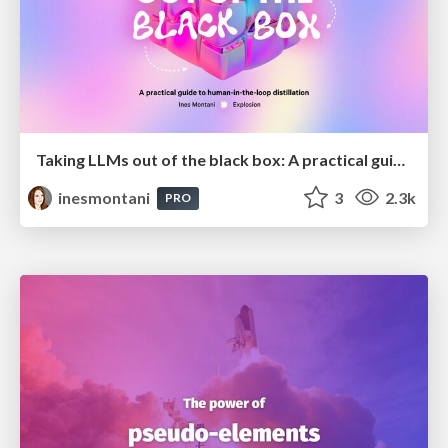
Taking LLMs out of the black box: A practical guide to human-in-the-loop distillation
inesmontani
3
2.3k
PRO