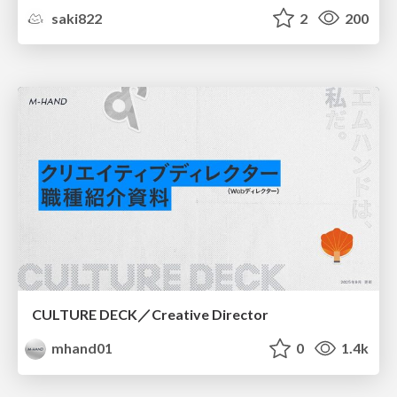
saki822
2
200
CULTURE DECK／Creative Director
mhand01
0
1.4k