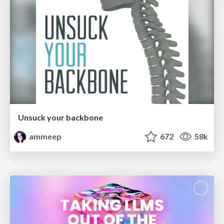
Unsuck your backbone
ammeep
672
58k