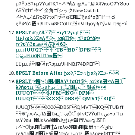
μʔΫάϨʔͱμʔΫωΠϏʔͰ৴པײͷ͋Δ৭ௐΛ࡞ΓɺاۀΧϥʔͷσΟʔϓϨου
ΛΞΫηϯτʹ࠾༻ 全角ゴシックNew Out fi t
৴པײΛٻΊΔίʔϙϨʔταΠτ ಡΈ΍͢͞ॏࢹͷ6*σβΠϯʹ࠷ద
ςΫϊϩδʔ΍σβΠϯܥͷ8FCαΠτ ελΠϦογϡͳӳޠλΠτϧʗϩΰ
8PSLT ༗ݶձࣾ4"ΞιγΤʔγϣϯ 
)1ͷϦχϡʔΞϧΛߦ͍·ͨ͠ɻ ɾσβΠϯ ɾίʔσΟϯά
ɾϫʔυϓϨεߏங Λ͍͖ͤͯͨͩ͞·ͨ͠ɻ 63-
ɿɹɹɹɹIUUQTTBRDDPN
੍࡞ൣғɿɹɹσβΠϯʙೲ඼
ظؒɿɹɹɹɹ೔ πʔϧɿɹɹɹ'JHNBɺ74DPEF
8PSLT Before After ϦχϡʔΞϧલ ϦχϡʔΞϧޙ 
8PSLT ͝ཁ๬ ɾ୅දࣗ਎ΛϒϥϯσΟϯά͍͖͍ͯͨ͠ ɾαʔϏε಺༰Λ੔ཧ͍ͨ͠
λʔήοτɹɹ ཁਓࡐͷհޢࢪઃɾߴྸऀ෱ࢱࢪઃ ໨త 
IUUQT[JFMNODPN
IUUQTXXXDBSFQMVTKQ
IUUQTXXXDBSFQMVTKQTUB ff
 ֎෦ࢧԉΛٻΊΔ஍ҬͷࢪઃӡӦऀ ϕϯνϚʔΫαΠτ ڝ߹αΠτɹ
ɾεΫʔϧͷ߹࣮֨੷ɺελοϑ঺հɺ ɹݚम࣮੷ͳͲΛஸೡʹఏࣔ͠
ɹ৴པײॏࢹͷ৘ใߏ੒ʹͳ͍ͬͯΔ ɾελοϑ঺հ΍࣮੷঺հͰ৴པڧԽ
ɾχϡʔε΍ݚम৘ใͰઐ໳׆ಈΛൃ৴ ɾߨࢣ΍ελοϑͷࣸਅͳͲʹ