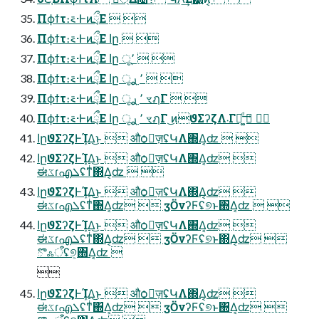
Πϕϯτ։࠵·ͰͷྲྀΕ  
Πϕϯτ։࠵·ͰͷྲྀΕ اը  
Πϕϯτ։࠵·ͰͷྲྀΕ اը ू٬  
Πϕϯτ։࠵·ͰͷྲྀΕ اը ू٬ ࣮ࢪ  
Πϕϯτ։࠵·ͰͷྲྀΕ اը ू٬ ࣮ࢪ ৼฦΓ  
Πϕϯτ։࠵·ͰͷྲྀΕ اը ू٬ ࣮ࢪ ৼฦΓ ͜ͷϑΣʔζΛ܁Γฦ͚ͩ͢  
اըϑΣʔζͰܾΊΔ͜ͱ  औѻ͏ٕज़ʢԿΛ΍Δ͔ʣ  
اըϑΣʔζͰܾΊΔ͜ͱ  औѻ͏ٕज़ʢԿΛ΍Δ͔ʣ 
ಈػɾഎܠʢͳͥ΍Δ͔ʣ  
اըϑΣʔζͰܾΊΔ͜ͱ  औѻ͏ٕज़ʢԿΛ΍Δ͔ʣ 
ಈػɾഎܠʢͳͥ΍Δ͔ʣ  ӡӦνʔϜʢ୭ͱ΍Δ͔ʣ  
اըϑΣʔζͰܾΊΔ͜ͱ  औѻ͏ٕज़ʢԿΛ΍Δ͔ʣ 
ಈػɾഎܠʢͳͥ΍Δ͔ʣ  ӡӦνʔϜʢ୭ͱ΍Δ͔ʣ 
ొஃऀʢ୭͕΍Δ͔ʣ 

اըϑΣʔζͰܾΊΔ͜ͱ  औѻ͏ٕज़ʢԿΛ΍Δ͔ʣ 
ಈػɾഎܠʢͳͥ΍Δ͔ʣ  ӡӦνʔϜʢ୭ͱ΍Δ͔ʣ 