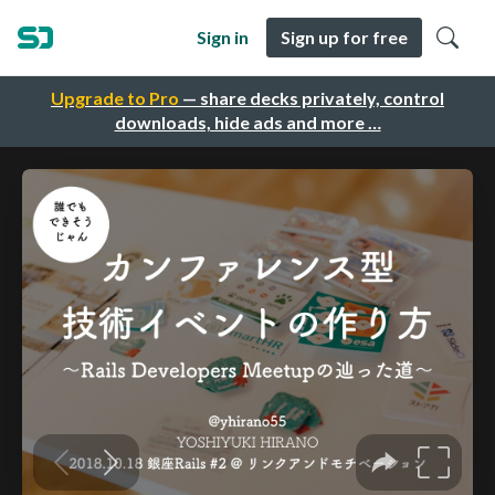
Sign in
Sign up for free
Upgrade to Pro
— share decks privately, control
downloads, hide ads and more …