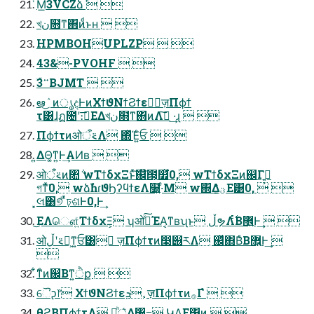
͗Μ͟3VCZձٞ  
খن໛ͳ΋ͷͩͱʜ  
HPMBOHUPLZP  
43&-PVOHF  
ۜ࠲3BJMT  
ఆٛ ͜ͷൃදͰͷΧϯϑΝϯϨϯεܕٕज़Πϕϯ
τ͸ɺฏ೔ʹ։࠵͞ΕΔখن໛ͳ΋ͷΛࢦ͠ ·͢ɻ  
Πϕϯτͷओ࠵ऀΛ ΍ͬͯΈ͍ͨਓ  
͍ΔΘ͚ͳ͍Ͱ͢ΑͶʙ  
ओ࠵ऀͷ৚݅ wΤϯδχΞͱͯ͠஌໊౓͕௿ͯ͘0, wΤϯδχΞͷ஌Γ߹͍͕
গͳͯ͘0, wձࣾһɾϑϦʔϥϯεΛ໰͍·ͤΜ w΍Δؾ͚ͩ͋Ε͹0,  
͓લ͸୭ͩ ͬͯঢ়ଶͰ0,Ͱ͢
͜ΕΛௌ͍ͨΤϯδχΞ͕ ʮओ࠵ͯ͠ΈΑ͏͔ͳʙʯͱ ڵຯΛ࣋ͬͨΒ޾͍Ͱ͢  
ओ࠵ʹڵຯ͕ͳ͍ਓ͸ ٕज़Πϕϯτͷ෣୆ཪΛ ஌ͬͯ΋Β͑ͨΒ޾͍Ͱ͢ 

͋ͳͨͷ஌Βͳ͍ੈք  
ୈᶗ෦ ΧϯϑΝϨϯεܕ ٕज़Πϕϯτͷ࡞Γํ  
θϩ͔ΒΠϕϯτΛ ্ཱͪ͛Δ৔߹ ԿΛ͢Ε͹͍͍ͷ͔  