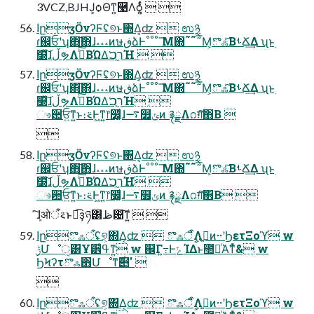
3VCZ,BJHJ͕ѻΘͳ͍࿩Λѻ͍͔ͨͬͨ  
اըӡӦνʔϜʢ୭ͱ΍Δ͔ʣ  ಉ྅
ɾ஌ਓʹʮ΋͠΋ɺ˔˔˔ͷษڧձͰ˚˚˚ ͞Μ΍˜˜˜͞Μ͕ొஃͨ͠ΒࢀՃ͢Δ ʯͱ࣭
໰ͯ͠ɺڵຯΛࣔͨ͠ΒΏΔ͘ר͖ࠐΉ  
اըӡӦνʔϜʢ୭ͱ΍Δ͔ʣ  ಉ྅
ɾ஌ਓʹʮ΋͠΋ɺ˔˔˔ͷษڧձͰ˚˚˚ ͞Μ΍˜˜˜͞Μ͕ొஃͨ͠ΒࢀՃ͢Δ ʯͱ࣭
໰ͯ͠ɺڵຯΛࣔͨ͠ΒΏΔ͘ר͖ࠐΉ 
ෳ਺ਓ͍ͳ͍ͱ։࠵Ͱ͖ͳ͍෦෼͚ͩɺ࠷௿ݶͷ ࿑ྗΛ೧ग़ͯ͠΋Β͏ 

اըӡӦνʔϜʢ୭ͱ΍Δ͔ʣ  ಉ྅
ɾ஌ਓʹʮ΋͠΋ɺ˔˔˔ͷษڧձͰ˚˚˚ ͞Μ΍˜˜˜͞Μ͕ొஃͨ͠ΒࢀՃ͢Δ ʯͱ࣭
໰ͯ͠ɺڵຯΛࣔͨ͠ΒΏΔ͘ר͖ࠐΉ 
ෳ਺ਓ͍ͳ͍ͱ։࠵Ͱ͖ͳ͍෦෼͚ͩɺ࠷௿ݶͷ ࿑ྗΛ೧ग़ͯ͠΋Β͏ 
ܾͯ͠ɺओ࠵ऀͱಉ͡ҙཉ͸ظ଴͠ͳ͍  
اըొஃऀʢ୭͕΍Δ͔ʣ  ొஃऀީิΛࢥ͍ͷ··ʹϦετΞοϓ w
ϦϞʔτొஃ΋Մೳͳ࣌୅' 

اըొஃऀʢ୭͕΍Δ͔ʣ  ొஃऀީิΛࢥ͍ͷ··ʹϦετΞοϓ w