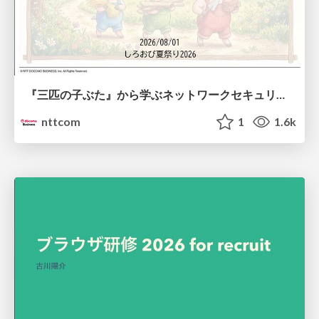
『三匹の子ぶた』から学ぶネットワークセキュリティの昔と今 / Network Security: Then and Now Through the Lens of The Three Little Pigs
nttcom
1
1.6k