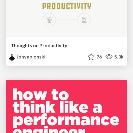
Thoughts on Productivity
jonyablonski
76
5.3k