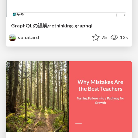
GraphQLの誤解/rethinking-graphql
sonatard
75
12k