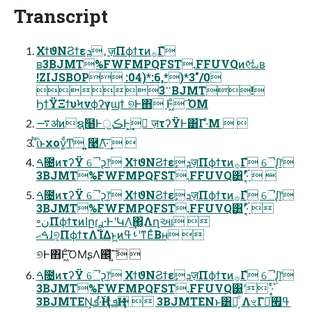
Transcript
ΧϯϑΝϨϯεܕ ٕज़Πϕϯτͷ࡞Γํ
ʙ3BJMT%FWFMPQFST.FFUVQͷ୧ͬͨಓʙ
!ZIJSBOP :04)*:6,*)*3"/0
ۜ࠲3BJMT!
ϦϯΫΞϯυϞνϕʔγϣϯ ୭Ͱ΋ Ͱ͖ͦ͏ ͡ΌΜ
࠷ॳͷຊ໨ͰڪॖͰ͕͢ ٕज़τʔΫͰ͸͋Γ·ͤΜ  
ͪΐͬͱχον͚ͩͲ ͍͍࿩Λ͠·͢  
ࠓ೔ͷτʔΫ ୈᶗ෦ ΧϯϑΝϨϯεܕٕज़Πϕϯτͷ࡞Γํ ୈᶘ෦
3BJMT%FWFMPQFST.FFUVQ͸͍͔ʹ࢝·͔ͬͨ  
ࠓ೔ͷτʔΫ ୈᶗ෦ ΧϯϑΝϨϯεܕٕज़Πϕϯτͷ࡞Γํ ୈᶘ෦
3BJMT%FWFMPQFST.FFUVQ͸͍͔ʹ࢝·͔ͬͨ 
৽نΠϕϯτͷاըɾ࣮ࢪ·ͰʹԿΛ͢΂͖͔Λղઆ 
ࠓޙɺ୭͔͕ΠϕϯτΛ࢝ΊΔͱ͖ͷࢀߟʹͳΕͨΒʜ 
୭Ͱ΋Ͱ͖ͦ͏͡ΌΜʂΛ஌ͬͯ΄͍͠  
ࠓ೔ͷτʔΫ ୈᶗ෦ ΧϯϑΝϨϯεܕٕज़Πϕϯτͷ࡞Γํ ୈᶘ෦
3BJMT%FWFMPQFST.FFUVQ͸͍͔ʹ࢝·͔ͬͨ 
3BJMTEN͕࢝·ͬͨܦҢɾҭͬͨܦҢ  3BJMTENͱ͸Կ͔ͩͬͨ ΛৼΓฦͬͯߟ࡯