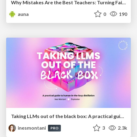
Why Mistakes Are the Best Teachers: Turning Failure into a Pathway for Growth
auna
0
190
Taking LLMs out of the black box: A practical guide to human-in-the-loop distillation
inesmontani
3
2.3k
PRO