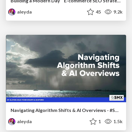
Building a Modern Day E-commerce SEO Strategy
aleyda
45
9.2k
Navigating Algorithm Shifts & AI Overviews - #SMXNext
aleyda
1
1.5k