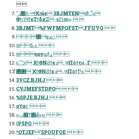
 
ϑϦʔϥϯεΤϯδχΞ ˞ιϩ׆ಈத  
3BJMT%FWFMPQFST.FFUVQ  
೥݄ʙݱࡏ  
શճ։࠵  
શηογϣϯ࣮ࢪ  
ୈᶗ෦ ΧϯϑΝϨϯεܕ ٕज़Πϕϯτͷ࡞Γํ  
ͦ΋ͦ΋ ΧϯϑΝϨϯεܕ ٕज़ΠϕϯτͬͯԿ  
3VCZ,BJHJ  
CVJMEFSTDPO  
%SPJE,BJHJ  
σϒαϛ  
தن໛ͳ΋ͷͩͱʜ  
(P$PO  
*OTJEF'SPOUFOE  