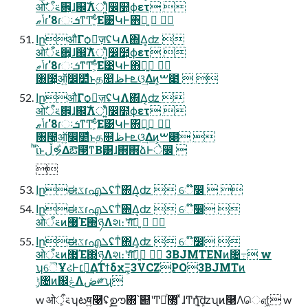
ओ࠵ऀࣗ਎͕ɺ஌ࣝΛਂΊ͍ͨ෼໺͕ϕετ 
ݴޠɾ'8ɾઃܭͳͲؔ৺͕͋Ε͹ԿͰ΋ྑ͍  
اըऔΓѻ͏ٕज़ʢԿΛ΍Δ͔ʣ 
ओ࠵ऀࣗ਎͕ɺ஌ࣝΛਂΊ͍ͨ෼໺͕ϕετ 
ݴޠɾ'8ɾઃܭͳͲؔ৺͕͋Ε͹ԿͰ΋ྑ͍ 
৘೤͕ऑ͍෼໺ͩͱத௕ظͰܧଓ͢Δͷ͕ࠔ೉  
اըऔΓѻ͏ٕज़ʢԿΛ΍Δ͔ʣ 
ओ࠵ऀࣗ਎͕ɺ஌ࣝΛਂΊ͍ͨ෼໺͕ϕετ 
ݴޠɾ'8ɾઃܭͳͲؔ৺͕͋Ε͹ԿͰ΋ྑ͍ 
৘೤͕ऑ͍෼໺ͩͱத௕ظͰܧଓ͢Δͷ͕ࠔ೉ 
ͪΐͬͱڵຯ͋Δఔ౓ͳΒ͹ɺ΋͘΋͘ձͰे෼ 

اըಈػɾഎܠʢͳͥ΍Δ͔ʣ  େ໊ٛ෼  
اըಈػɾഎܠʢͳͥ΍Δ͔ʣ  େ໊ٛ෼ 
ओ࠵ऀͷ޷Έ΍ཉΛશ։ʹग़ͯ͠ྑ͍  
اըಈػɾഎܠʢͳͥ΍Δ͔ʣ  େ໊ٛ෼ 
ओ࠵ऀͷ޷Έ΍ཉΛશ։ʹग़ͯ͠ྑ͍  3BJMTENͷ৔߹ w
ʮୈҰઢͰ׆༂͢ΔΤϯδχΞ͕3VCZPO3BJMTͷ
ݱ৔ͷ஌ݟΛڞ༗ʯ
w ओ࠵ऀ͕ʮటष͍࿩ʢࣦഊ΍՝୊ʹͲ͏ཱͪ޲͔ͬ ͯɺͲ͏ղܾ͔ͤͨ͞ʣʯͷ࿩Λௌ͖͔ͨͬͨ w