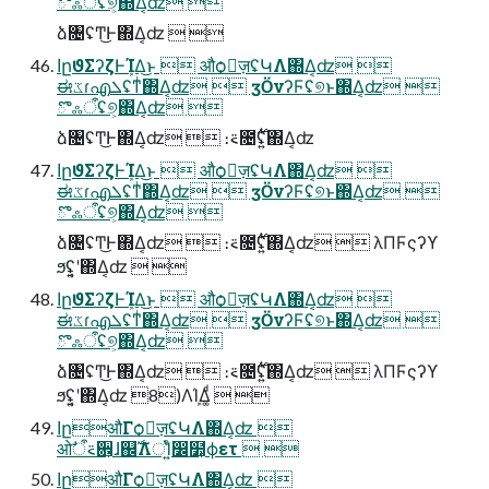
ొஃऀʢ୭͕΍Δ͔ʣ 
ձ৔ʢͲ͜Ͱ΍Δ͔ʣ  
اըϑΣʔζͰܾΊΔ͜ͱ  औѻ͏ٕज़ʢԿΛ΍Δ͔ʣ 
ಈػɾഎܠʢͳͥ΍Δ͔ʣ  ӡӦνʔϜʢ୭ͱ΍Δ͔ʣ 
ొஃऀʢ୭͕΍Δ͔ʣ 
ձ৔ʢͲ͜Ͱ΍Δ͔ʣ  ։࠵೔࣌ʢ͍ͭ΍Δ͔ʣ
اըϑΣʔζͰܾΊΔ͜ͱ  औѻ͏ٕज़ʢԿΛ΍Δ͔ʣ 
ಈػɾഎܠʢͳͥ΍Δ͔ʣ  ӡӦνʔϜʢ୭ͱ΍Δ͔ʣ 
ొஃऀʢ୭͕΍Δ͔ʣ 
ձ৔ʢͲ͜Ͱ΍Δ͔ʣ  ։࠵೔࣌ʢ͍ͭ΍Δ͔ʣ  λΠϜςʔϒ
ϧʢ͍͔ʹ΍Δ͔ʣ  
اըϑΣʔζͰܾΊΔ͜ͱ  औѻ͏ٕज़ʢԿΛ΍Δ͔ʣ 
ಈػɾഎܠʢͳͥ΍Δ͔ʣ  ӡӦνʔϜʢ୭ͱ΍Δ͔ʣ 
ొஃऀʢ୭͕΍Δ͔ʣ 
ձ৔ʢͲ͜Ͱ΍Δ͔ʣ  ։࠵೔࣌ʢ͍ͭ΍Δ͔ʣ  λΠϜςʔϒ
ϧʢ͍͔ʹ΍Δ͔ʣ 8)ΛܾΊΔ͚ͩ  
اըऔΓѻ͏ٕज़ʢԿΛ΍Δ͔ʣ 
ओ࠵ऀࣗ਎͕ɺ஌ࣝΛਂΊ͍ͨ෼໺͕ϕετ  
اըऔΓѻ͏ٕज़ʢԿΛ΍Δ͔ʣ 