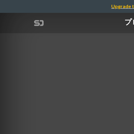
Upgrade t
プ