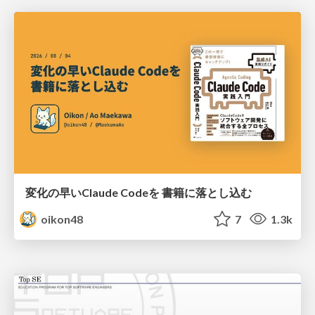
変化の早いClaude Codeを 書籍に落とし込む
oikon48
7
1.3k