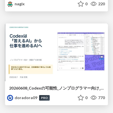
nagix
0
220
20260608_Codexの可能性_ノンプログラマー向け_大城追記
doradora09
0
770
PRO