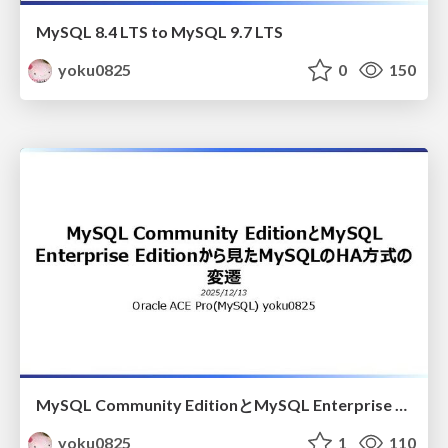
MySQL 8.4 LTS to MySQL 9.7 LTS
yoku0825
0
150
MySQL Community EditionとMySQL Enterprise Editionから見たMySQLのHA方式の変遷
yoku0825
1
110