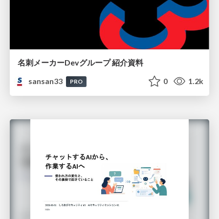
名刺メーカーDevグループ 紹介資料
sansan33
0
1.2k
PRO