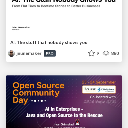
AI: The stuff that nobody shows you
jnunemaker
9
880
PRO