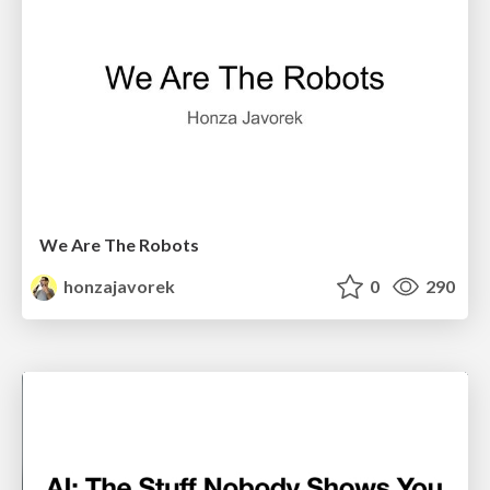
We Are The Robots
honzajavorek
0
290