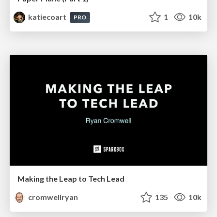
katiecoart
1
10k
PRO
Making the Leap to Tech Lead
cromwellryan
135
10k