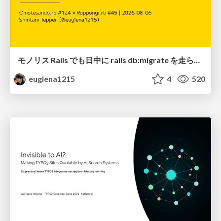
モノリス Rails でも日中に rails db:migrate を走らせたい！ / Daytime rails db:migrate on Monolithic Rails!
euglena1215
4
520