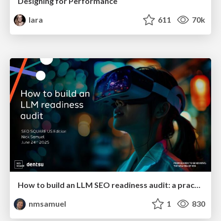
Designing for Performance
lara
611
70k
How to build an LLM SEO readiness audit: a practical framework
nmsamuel
1
830