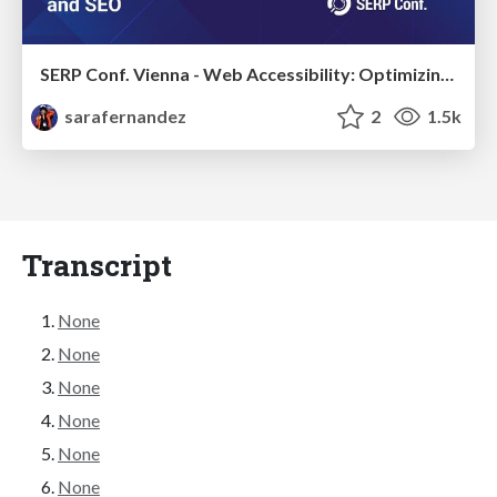
SERP Conf. Vienna - Web Accessibility: Optimizing for Inclusivity and SEO
sarafernandez
2
1.5k
Transcript
None
None
None
None
None
None