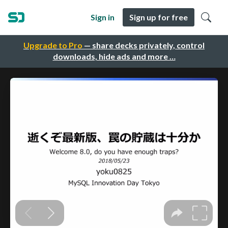
Sign in
Sign up for free
Upgrade to Pro
— share decks privately, control
downloads, hide ads and more …