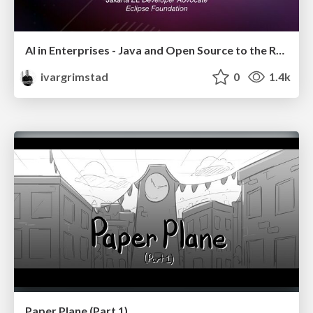
AI in Enterprises - Java and Open Source to the Rescue
ivargrimstad
0
1.4k
Paper Plane (Part 1)