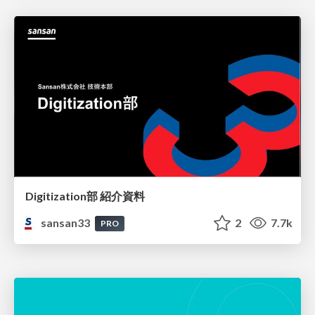
Digitization部 紹介資料
sansan33
2
7.7k
PRO